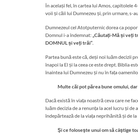
În același fel, în cartea lui Amos, capitolele 4
voii și căii lui Dumnezeu și, prin urmare, s-
Dumnezeul cel Atotputernic dorea ca poporul l
Domnul i-a îndemnat:
„Căutați-Mă și veți t
DOMNUL și veți trăi”
.
Partea bună este că, deși noi luăm decizii p
înapoi la El și la ceea ce este drept. Biblia e
înaintea lui Dumnezeu și nu în fața oamenilo
Multe căi pot părea bune omului, dar
Dacă există în viața noastră ceva care ne fa
luăm decizia de a renunța la acel lucru și de a
îndepărtează de la viața neprihănită și de la 
Şi ce foloseşte unui om să câştige to