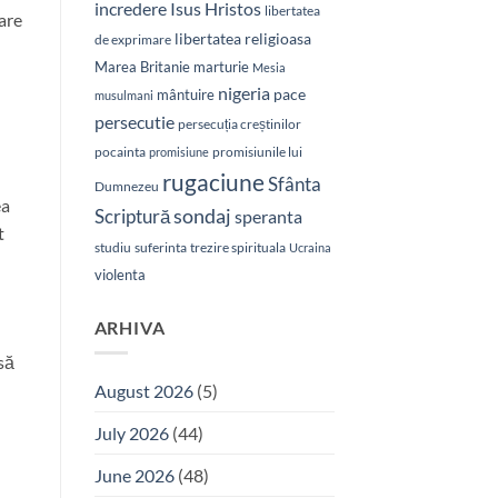
Isus Hristos
incredere
libertatea
rare
libertatea religioasa
de exprimare
Marea Britanie
marturie
Mesia
nigeria
pace
mântuire
musulmani
persecutie
persecuția creștinilor
pocainta
promisiunile lui
promisiune
rugaciune
Sfânta
Dumnezeu
ea
sondaj
Scriptură
speranta
t
studiu
suferinta
trezire spirituala
Ucraina
violenta
ARHIVA
să
August 2026
(5)
July 2026
(44)
June 2026
(48)