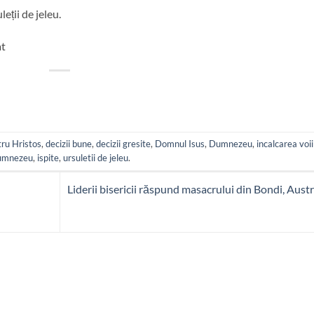
leții de jeleu.
at
tru Hristos
,
decizii bune
,
decizii gresite
,
Domnul Isus
,
Dumnezeu
,
incalcarea voii 
umnezeu
,
ispite
,
ursuletii de jeleu
.
Liderii bisericii răspund masacrului din Bondi, Austr