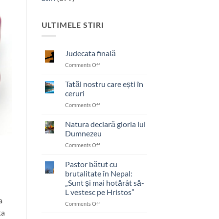
ULTIMELE STIRI
Judecata finală
on
Comments Off
Judecata
finală
Tatăl nostru care ești în
ceruri
on
Comments Off
Tatăl
nostru
Natura declară gloria lui
care
Dumnezeu
ești
on
Comments Off
în
Natura
ceruri
declară
Pastor bătut cu
gloria
brutalitate în Nepal:
lui
„Sunt și mai hotărât să-
Dumnezeu
L vestesc pe Hristos”
a
on
Comments Off
ta
Pastor