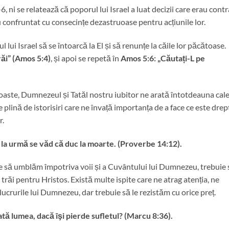
-6, ni se relatează că poporul lui Israel a luat decizii care erau cont
au confruntat cu consecințe dezastruoase pentru acțiunile lor.
ui Israel să se întoarcă la El și să renunțe la căile lor păcătoase.
răi” (Amos 5:4)
, și apoi se repetă în
Amos 5:6:
„Căutați-L pe
roaste, Dumnezeul și Tatăl nostru iubitor ne arată întotdeauna cal
ste plină de istorisiri care ne învață importanța de a face ce este drep
r.
 la urmă se văd că duc la moarte. (Proverbe 14:12).
ce să umblăm împotriva voii și a Cuvântului lui Dumnezeu, trebuie 
 trăi pentru Hristos. Există multe ispite care ne atrag atenția, ne
lucrurile lui Dumnezeu, dar trebuie să le rezistăm cu orice preț.
ată lumea, dacă îşi pierde sufletul? (Marcu 8:36).