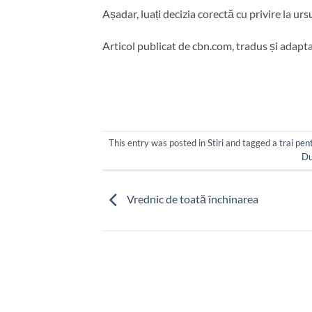
Așadar, luați decizia corectă cu privire la ursu
Articol publicat de cbn.com, tradus și adapt
This entry was posted in
Stiri
and tagged
a trai pen
D
Vrednic de toată închinarea