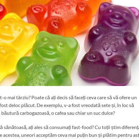
t-o ​​mai târziu? Poate că ați decis să faceți ceva care să vă ofere un
fost deloc plăcut. De exemplu, v-a fost vreodată sete și, în loc să
 o băutură carbogazoasă, o cafea sau chiar un suc dulce?
să sănătoasă, ați ales să consumați fast-food? Cu toții știm diferenț
ate acestea, uneori acceptăm ceva mai puțin bun și plătim pentru as