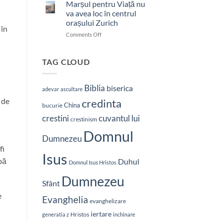
bătut
Marșul pentru Viață nu
cu
va avea loc în centrul
brutalitate
orașului Zurich
în
 în
on
Comments Off
Nepal:
Marșul
„Sunt
pentru
și
Viață
mai
TAG CLOUD
nu
hotărât
va
să-
avea
L
Biblia
biserica
adevar
ascultare
loc
vestesc
 de
credinta
în
pe
China
bucurie
centrul
Hristos”
crestini
cuvantul lui
orașului
crestinism
Zurich
Domnul
Dumnezeu
fi
Isus
bă
Duhul
Domnul Isus Hristos
Dumnezeu
Sfânt
e
Evanghelia
evanghelizare
iertare
Hristos
generatia z
inchinare