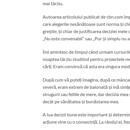
mai târziu.
Autoarea articolului publicat de cbn.com împ
care alegerile nesănătoase sunt norma și ch
greșite, și chiar de justificarea deciziei m
„Nu este convenabil” sau „Pur și simplu nu ar
Îmi amintesc de timpul când urmam cursurile
noaptea târziu studiind pentru proiectele me
cărți. Eram convinsă că asta era singura mo
După cum vă puteți imagina, după ce mâncam 
severă, eram extrem de balonată și mă simțea
strugurii sau feliile de mere, dar decizia mea
decât pe sănătatea și bunăstarea mea.
A lua decizii bune este important și determină
acțiune vine cu o consecință. La rândul ei, fie