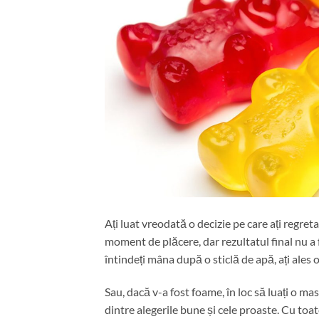
Ați luat vreodată o decizie pe care ați regreta
moment de plăcere, dar rezultatul final nu a 
întindeți mâna după o sticlă de apă, ați ales
Sau, dacă v-a fost foame, în loc să luați o ma
dintre alegerile bune și cele proaste. Cu to