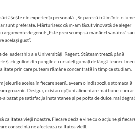
ărtășește din experiența personală. „Se pare că trăim într-o lume
iar sunt preferate. Mărturisesc că m-am făcut vinovată de alegeri
ele cu argumente de genul: „Este prea scump să mănânci sănătos” sau
e același gust”.
 de leadership ale Universității Regent. Stăteam trează până
le și ciugulind din pungile cu ursuleți gumați de lângă teancul meu
dalitate prin care puteam rămâne concentrată în timp ce studiam.
jeleurile acelea în fiecare seară, aveam o indispoziție stomacală
m groaznic. Desigur, existau opțiuni alimentare mai bune, cum ar 
 s-a bazat pe satisfacția instantanee și pe pofta de dulce, mai degra
 calitatea vieții noastre. Fiecare decizie vine cu o acțiune și fiecar
care consecință ne afectează calitatea vieții.