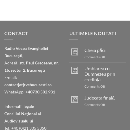
CONTACT
ULTIMELE NOUTATI
Radio Vocea Evangheliei
Cheia păcii
08
Aug
București,
on
Comments Off
Cheia
Adresă:
str. Paul Greceanu, nr.
păcii
Umblarea cu
08
16, sector 2, București
Aug
Dumnezeu prin
E-mail:
credință
contact[at]rvebucuresti.ro
on
Comments Off
Umblarea
WhatsApp:
+40730.502.931
cu
Judecata finală
03
Dumnezeu
Aug
on
Comments Off
Informatii legale
prin
Judecata
credință
Consiliul Naţional al
finală
Audiovizualului
Tel: +40 (0)21 305 5350