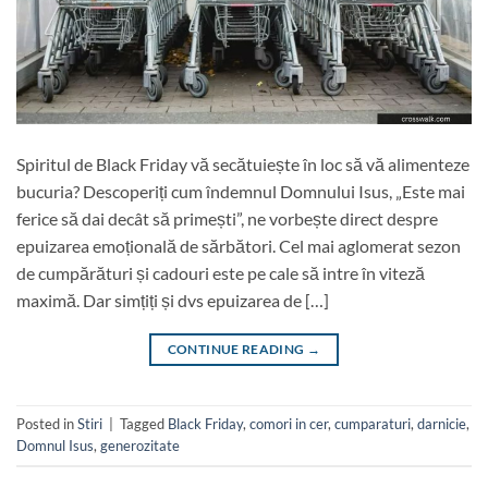
Spiritul de Black Friday vă secătuiește în loc să vă alimenteze
bucuria? Descoperiți cum îndemnul Domnului Isus, „Este mai
ferice să dai decât să primești”, ne vorbește direct despre
epuizarea emoțională de sărbători. Cel mai aglomerat sezon
de cumpărături și cadouri este pe cale să intre în viteză
maximă. Dar simțiți și dvs epuizarea de […]
CONTINUE READING
→
Posted in
Stiri
|
Tagged
Black Friday
,
comori in cer
,
cumparaturi
,
darnicie
,
Domnul Isus
,
generozitate