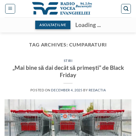
Skip
to
content
Loading ...
ASCULTAȚI LIVE
TAG ARCHIVES:
CUMPARATURI
STIRI
„Mai bine să dai decât să primești” de Black
Friday
POSTED ON
DECEMBER 4, 2025
BY
REDACTIA