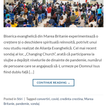
Biserica evanghelică din Marea Britanie experimentează o
creștere și o deschidere spirituală reînnoită, potrivit unui
nou studiu realizat de Alianța Evanghelică. Cel mai recent
sondaj al lor, „Changing Church”, arată că participarea la
slujbe a depășit nivelurile de dinainte de pandemie, numărul
de persoane care se angajează să-L urmeze pe Domnul Isus
fiind dublu față […]
CONTINUE READING
→
Posted in
Stiri
|
Tagged
convertiri
,
covid
,
credinta crestina
,
Marea
Britanie
,
pandemie
,
sondaj