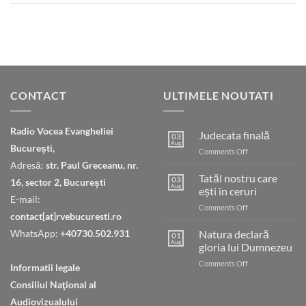
CONTACT
ULTIMELE NOUTATI
Radio Vocea Evangheliei
Judecata finală
03
Aug
București,
on
Comments Off
Judecata
Adresă:
str. Paul Greceanu, nr.
finală
Tatăl nostru care
03
16, sector 2, București
Aug
ești în ceruri
E-mail:
on
Comments Off
contact[at]rvebucuresti.ro
Tatăl
nostru
WhatsApp:
+40730.502.931
Natura declară
01
care
Aug
gloria lui Dumnezeu
ești
on
Comments Off
în
Informatii legale
Natura
ceruri
Consiliul Naţional al
declară
gloria
Audiovizualului