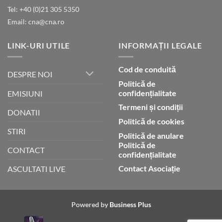
lui
Tel: +40 (0)21 305 5350
Dumnezeu
Email: cna@cna.ro
LINK-URI UTILE
INFORMAȚII LEGALE
Cod de conduită
DESPRE NOI
Politică de
confidențialitate
EMISIUNI
Termeni și condiții
DONATII
Politică de cookies
STIRI
Politică de anulare
Politică de
CONTACT
confidențialitate
Contact Asociație
ASCULTATI LIVE
Powered by
Business Plus