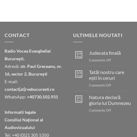
CONTACT
ULTIMELE NOUTATI
Radio Vocea Evangheliei
Judecata finală
03
Aug
București,
on
Comments Off
Judecata
Adresă:
str. Paul Greceanu, nr.
finală
Tatăl nostru care
03
16, sector 2, București
Aug
ești în ceruri
E-mail:
on
Comments Off
contact[at]rvebucuresti.ro
Tatăl
nostru
WhatsApp:
+40730.502.931
Natura declară
01
care
Aug
gloria lui Dumnezeu
ești
on
Comments Off
în
Informatii legale
Natura
ceruri
Consiliul Naţional al
declară
gloria
Audiovizualului
lui
Tel: +40 (0)21 305 5350
Dumnezeu