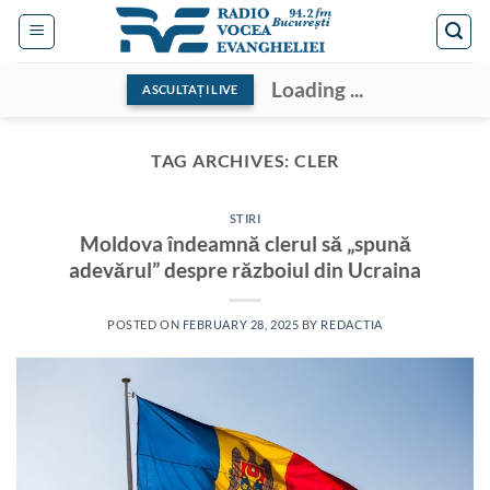
Skip
to
content
Loading ...
ASCULTAȚI LIVE
TAG ARCHIVES:
CLER
STIRI
Moldova îndeamnă clerul să „spună
adevărul” despre războiul din Ucraina
POSTED ON
FEBRUARY 28, 2025
BY
REDACTIA