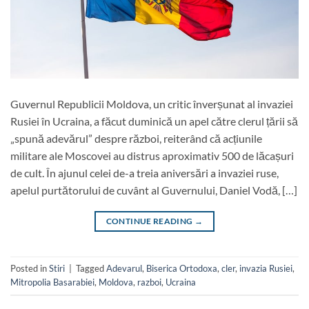
Guvernul Republicii Moldova, un critic înverșunat al invaziei
Rusiei în Ucraina, a făcut duminică un apel către clerul țării să
„spună adevărul” despre război, reiterând că acțiunile
militare ale Moscovei au distrus aproximativ 500 de lăcașuri
de cult. În ajunul celei de-a treia aniversări a invaziei ruse,
apelul purtătorului de cuvânt al Guvernului, Daniel Vodă, […]
CONTINUE READING
→
Posted in
Stiri
|
Tagged
Adevarul
,
Biserica Ortodoxa
,
cler
,
invazia Rusiei
,
Mitropolia Basarabiei
,
Moldova
,
razboi
,
Ucraina