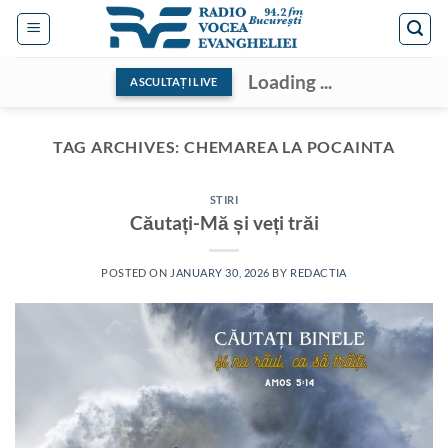
Skip
to
content
Loading ...
ASCULTAȚI LIVE
TAG ARCHIVES:
CHEMAREA LA POCAINTA
STIRI
Căutați-Mă și veți trăi
POSTED ON
JANUARY 30, 2026
BY
REDACTIA