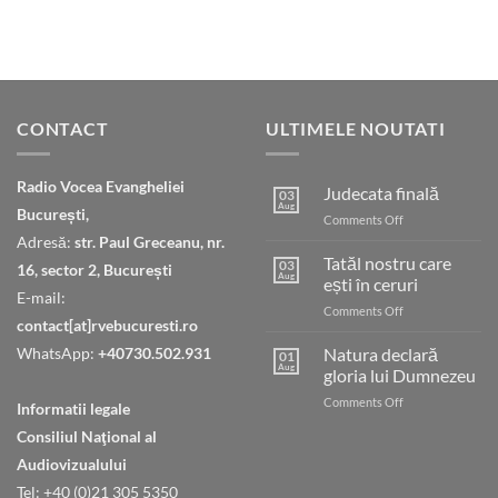
CONTACT
ULTIMELE NOUTATI
Radio Vocea Evangheliei
Judecata finală
03
Aug
București,
on
Comments Off
Judecata
Adresă:
str. Paul Greceanu, nr.
finală
Tatăl nostru care
03
16, sector 2, București
Aug
ești în ceruri
E-mail:
on
Comments Off
contact[at]rvebucuresti.ro
Tatăl
nostru
WhatsApp:
+40730.502.931
Natura declară
01
care
Aug
gloria lui Dumnezeu
ești
on
Comments Off
în
Informatii legale
Natura
ceruri
Consiliul Naţional al
declară
gloria
Audiovizualului
lui
Tel: +40 (0)21 305 5350
Dumnezeu