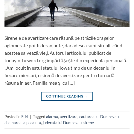
Sirenele de avertizare care răsună pe străzile orașelor
aglomerate pot fi deranjante, dar adesea sunt situații când
acestea salvează vieți. Autorul articolului publicat de
todayintheword.org împărtășește din experiența personală.
„Am locuit în estul statului Iowa timp de un deceniu. În
fiecare miercuri, o sirenă de avertizare pentru tornadă
răsuna în aer. Familia mea și cu […]
CONTINUE READING
→
Posted in
Stiri
|
Tagged
alarma
,
avertizare
,
cautarea lui Dumnezeu
,
chemarea la pocainta
,
judecata lui Dumnezeu
,
sirene