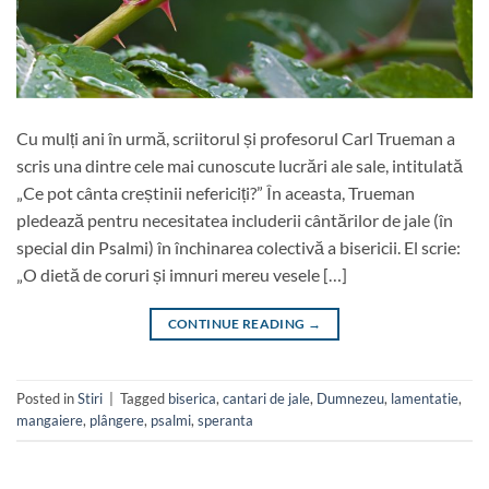
Cu mulți ani în urmă, scriitorul și profesorul Carl Trueman a
scris una dintre cele mai cunoscute lucrări ale sale, intitulată
„Ce pot cânta creștinii nefericiți?” În aceasta, Trueman
pledează pentru necesitatea includerii cântărilor de jale (în
special din Psalmi) în închinarea colectivă a bisericii. El scrie:
„O dietă de coruri și imnuri mereu vesele […]
CONTINUE READING
→
Posted in
Stiri
|
Tagged
biserica
,
cantari de jale
,
Dumnezeu
,
lamentatie
,
mangaiere
,
plângere
,
psalmi
,
speranta