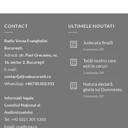
CONTACT
ULTIMELE NOUTATI
Radio Vocea Evangheliei
Judecata finală
03
Aug
București,
on
Comments Off
Judecata
Adresă:
str. Paul Greceanu, nr.
finală
Tatăl nostru care
03
16, sector 2, București
Aug
ești în ceruri
E-mail:
on
Comments Off
contact[at]rvebucuresti.ro
Tatăl
nostru
WhatsApp:
+40730.502.931
Natura declară
01
care
Aug
gloria lui Dumnezeu
ești
on
Comments Off
în
Informatii legale
Natura
ceruri
Consiliul Naţional al
declară
gloria
Audiovizualului
lui
Tel: +40 (0)21 305 5350
Dumnezeu
Email: cna@cna.ro