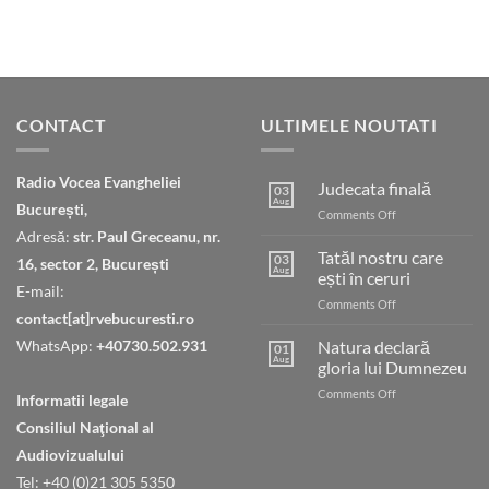
CONTACT
ULTIMELE NOUTATI
Radio Vocea Evangheliei
Judecata finală
03
Aug
București,
on
Comments Off
Judecata
Adresă:
str. Paul Greceanu, nr.
finală
Tatăl nostru care
03
16, sector 2, București
Aug
ești în ceruri
E-mail:
on
Comments Off
contact[at]rvebucuresti.ro
Tatăl
nostru
WhatsApp:
+40730.502.931
Natura declară
01
care
Aug
gloria lui Dumnezeu
ești
on
Comments Off
în
Informatii legale
Natura
ceruri
Consiliul Naţional al
declară
gloria
Audiovizualului
lui
Tel: +40 (0)21 305 5350
Dumnezeu