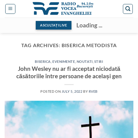
Skip
to
content
Loading ...
ASCULTAȚI LIVE
TAG ARCHIVES:
BISERICA METODISTA
BISERICA
,
EVENIMENTE
,
NOUTATI
,
STIRI
John Wesley nu ar fi acceptat niciodată
căsătoriile între persoane de același gen
POSTED ON
JULY 5, 2022
BY
RVEB