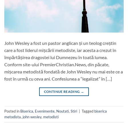
John Wesley a fost un pastor anglican și un teolog creștin
care a fost liderul mișcării metodiste, iar acesta a crezut în
împărtășirea dragostei lui Dumnezeu în toată lumea.
Conform site-ului PremierChristian.News, din păcate,
mișcarea metodistă fondată de John Wesley nu mai este ce a
fost în urmă cu ceva ani. Confesiunea a “legalizat” în […]
CONTINUE READING
→
Posted in
Biserica
,
Evenimente
,
Noutati
,
Stiri
|
Tagged
biserica
metodista
,
john wesley
,
metodisti