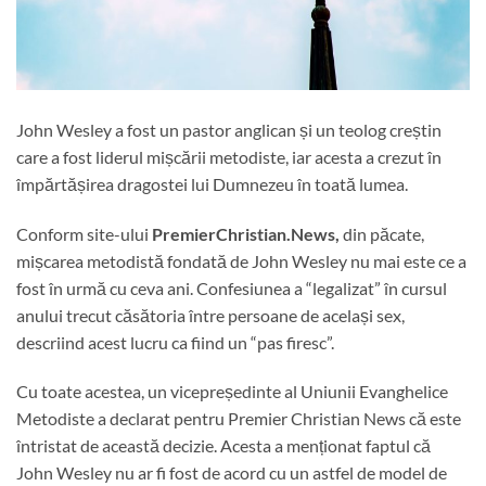
John Wesley a fost un pastor anglican și un teolog creștin
care a fost liderul mișcării metodiste, iar acesta a crezut în
împărtășirea dragostei lui Dumnezeu în toată lumea.
Conform site-ului
PremierChristian.News,
din păcate,
mișcarea metodistă fondată de John Wesley nu mai este ce a
fost în urmă cu ceva ani. Confesiunea a “legalizat” în cursul
anului trecut căsătoria între persoane de același sex,
descriind acest lucru ca fiind un “pas firesc”.
Cu toate acestea, un vicepreședinte al Uniunii Evanghelice
Metodiste a declarat pentru Premier Christian News că este
întristat de această decizie. Acesta a menționat faptul că
John Wesley nu ar fi fost de acord cu un astfel de model de