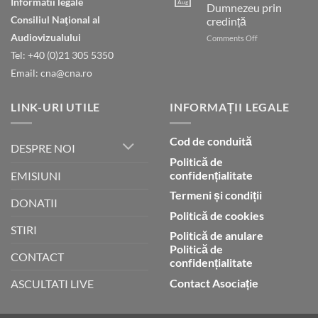
Informatii legale
Aug
Dumnezeu prin
blasfemie
împotriva
Consiliul Naţional al
credință
islamului
Audiovizualului
on
Comments Off
Umblarea
Tel: +40 (0)21 305 5350
cu
Email: cna@cna.ro
Dumnezeu
prin
credință
LINK-URI UTILE
INFORMAȚII LEGALE
Cod de conduită
DESPRE NOI
Politică de
confidențialitate
EMISIUNI
Termeni și condiții
DONATII
Politică de cookies
STIRI
Politică de anulare
Politică de
CONTACT
confidențialitate
Contact Asociație
ASCULTATI LIVE