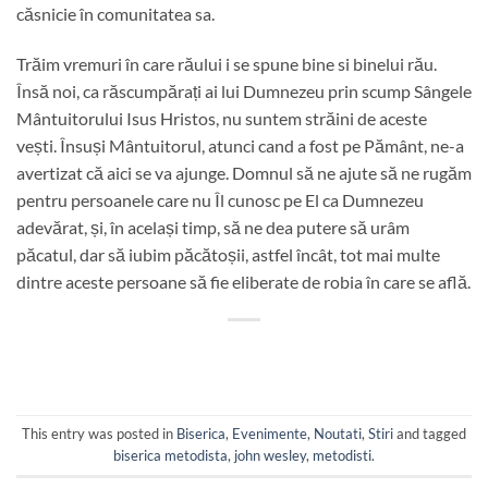
căsnicie în comunitatea sa.
Trăim vremuri în care răului i se spune bine si binelui rău.
Însă noi, ca răscumpărați ai lui Dumnezeu prin scump Sângele
Mântuitorului Isus Hristos, nu suntem străini de aceste
vești. Însuși Mântuitorul, atunci cand a fost pe Pământ, ne-a
avertizat că aici se va ajunge. Domnul să ne ajute să ne rugăm
pentru persoanele care nu Îl cunosc pe El ca Dumnezeu
adevărat, și, în același timp, să ne dea putere să urâm
păcatul, dar să iubim păcătoșii, astfel încât, tot mai multe
dintre aceste persoane să fie eliberate de robia în care se află.
This entry was posted in
Biserica
,
Evenimente
,
Noutati
,
Stiri
and tagged
biserica metodista
,
john wesley
,
metodisti
.