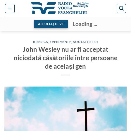
Skip
to
content
Loading ...
ASCULTAȚI LIVE
BISERICA
,
EVENIMENTE
,
NOUTATI
,
STIRI
John Wesley nu ar fi acceptat
niciodată căsătoriile între persoane
de același gen