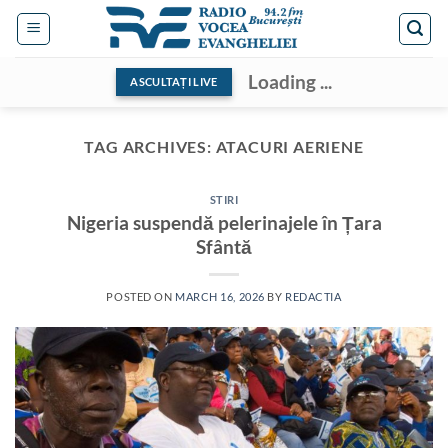
Skip
to
content
Loading ...
ASCULTAȚI LIVE
TAG ARCHIVES:
ATACURI AERIENE
STIRI
Nigeria suspendă pelerinajele în Țara
Sfântă
POSTED ON
MARCH 16, 2026
BY
REDACTIA