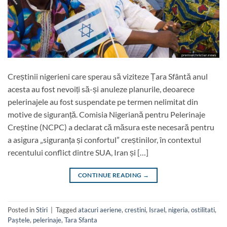
Creștinii nigerieni care sperau să viziteze Țara Sfântă anul
acesta au fost nevoiți să-și anuleze planurile, deoarece
pelerinajele au fost suspendate pe termen nelimitat din
motive de siguranță. Comisia Nigeriană pentru Pelerinaje
Creștine (NCPC) a declarat că măsura este necesară pentru
a asigura „siguranța și confortul” creștinilor, în contextul
recentului conflict dintre SUA, Iran și […]
CONTINUE READING
→
Posted in
Stiri
|
Tagged
atacuri aeriene
,
crestini
,
Israel
,
nigeria
,
ostilitati
,
Paștele
,
pelerinaje
,
Tara Sfanta