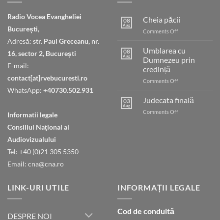
Radio Vocea Evangheliei
Cheia păcii
08
Aug
București,
on
Comments Off
Cheia
Adresă:
str. Paul Greceanu, nr.
păcii
Umblarea cu
08
16, sector 2, București
Aug
Dumnezeu prin
E-mail:
credință
contact[at]rvebucuresti.ro
on
Comments Off
Umblarea
WhatsApp:
+40730.502.931
cu
Judecata finală
03
Dumnezeu
Aug
on
Comments Off
Informatii legale
prin
Judecata
credință
Consiliul Naţional al
finală
Audiovizualului
Tel: +40 (0)21 305 5350
Email: cna@cna.ro
LINK-URI UTILE
INFORMAȚII LEGALE
Cod de conduită
DESPRE NOI