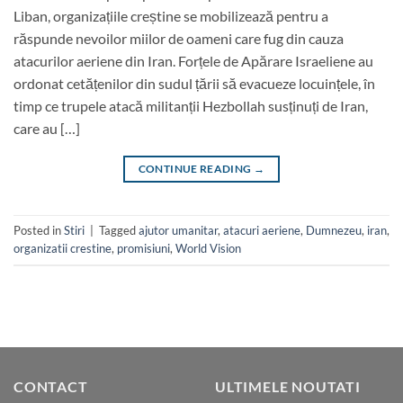
Liban, organizațiile creștine se mobilizează pentru a
răspunde nevoilor miilor de oameni care fug din cauza
atacurilor aeriene din Iran. Forțele de Apărare Israeliene au
ordonat cetățenilor din sudul țării să evacueze locuințele, în
timp ce trupele atacă militanții Hezbollah susținuți de Iran,
care au […]
CONTINUE READING
→
Posted in
Stiri
|
Tagged
ajutor umanitar
,
atacuri aeriene
,
Dumnezeu
,
iran
,
organizatii crestine
,
promisiuni
,
World Vision
CONTACT
ULTIMELE NOUTATI