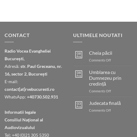
CONTACT
ULTIMELE NOUTATI
Radio Vocea Evangheliei
Cheia păcii
08
Aug
București,
on
Comments Off
Cheia
Adresă:
str. Paul Greceanu, nr.
păcii
Umblarea cu
08
16, sector 2, București
Aug
Dumnezeu prin
E-mail:
credință
contact[at]rvebucuresti.ro
on
Comments Off
Umblarea
WhatsApp:
+40730.502.931
cu
Judecata finală
03
Dumnezeu
Aug
on
Comments Off
Informatii legale
prin
Judecata
credință
Consiliul Naţional al
finală
Audiovizualului
Tel: +40 (0)21 305 5350