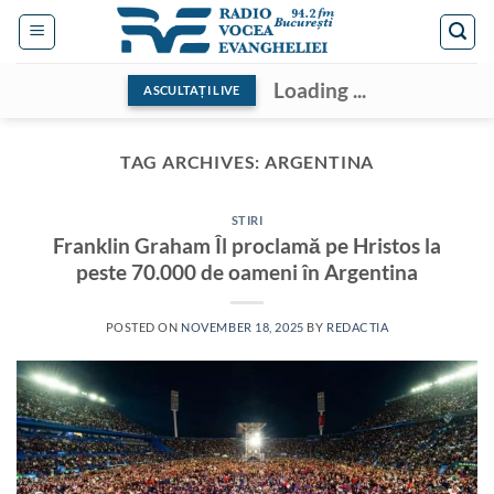
Skip
to
content
Loading ...
ASCULTAȚI LIVE
TAG ARCHIVES:
ARGENTINA
STIRI
Franklin Graham Îl proclamă pe Hristos la
peste 70.000 de oameni în Argentina
POSTED ON
NOVEMBER 18, 2025
BY
REDACTIA