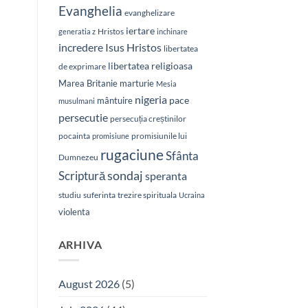
Evanghelia
evanghelizare
iertare
Hristos
generatia z
inchinare
Isus Hristos
incredere
libertatea
libertatea religioasa
de exprimare
Marea Britanie
marturie
Mesia
nigeria
pace
mântuire
musulmani
persecutie
persecuția creștinilor
pocainta
promisiunile lui
promisiune
rugaciune
Sfânta
Dumnezeu
sondaj
Scriptură
speranta
studiu
suferinta
trezire spirituala
Ucraina
violenta
ARHIVA
August 2026
(5)