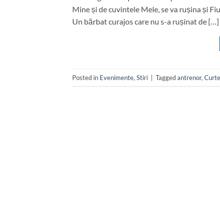
Mine și de cuvintele Mele, se va rușina și Fiul 
Un bărbat curajos care nu s-a rușinat de […]
Posted in
Evenimente
,
Stiri
|
Tagged
antrenor
,
Curt