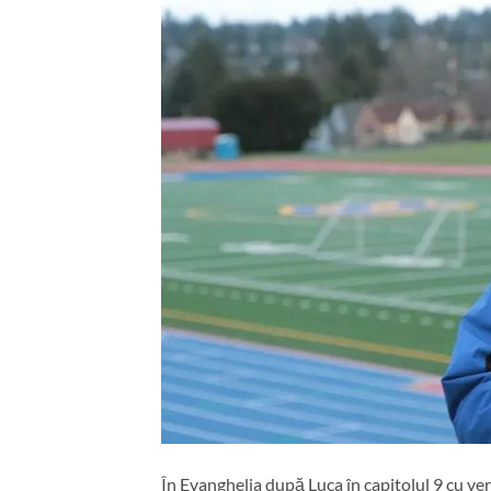
În Evanghelia după Luca în capitolul 9 cu ve