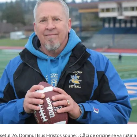
rsetul 26, Domnul Isus Hristos spune: „Căci de oricine se va rușina