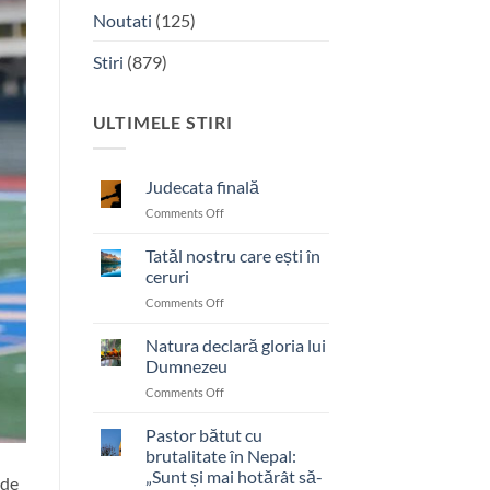
Noutati
(125)
Stiri
(879)
ULTIMELE STIRI
Judecata finală
on
Comments Off
Judecata
finală
Tatăl nostru care ești în
ceruri
on
Comments Off
Tatăl
nostru
Natura declară gloria lui
care
Dumnezeu
ești
on
Comments Off
în
Natura
ceruri
declară
Pastor bătut cu
gloria
brutalitate în Nepal:
lui
„Sunt și mai hotărât să-
 de
Dumnezeu