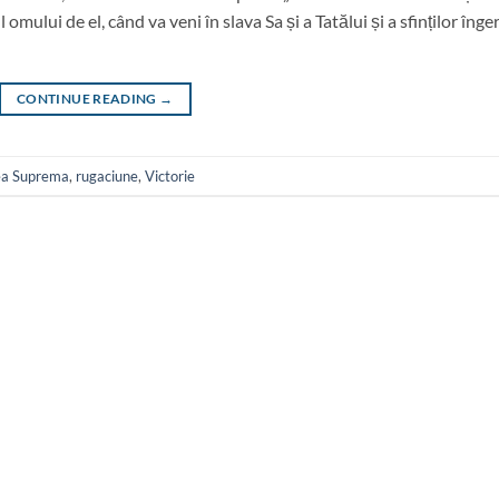
omului de el, când va veni în slava Sa și a Tatălui și a sfinților îngeri
CONTINUE READING
→
ea Suprema
,
rugaciune
,
Victorie