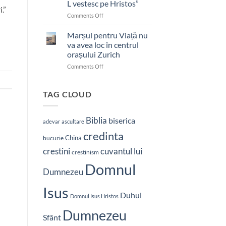
L vestesc pe Hristos”
.”
on
Comments Off
Pastor
bătut
Marșul pentru Viață nu
cu
va avea loc în centrul
brutalitate
orașului Zurich
în
on
Comments Off
Nepal:
Marșul
„Sunt
pentru
și
Viață
mai
TAG CLOUD
nu
hotărât
va
să-
avea
L
Biblia
biserica
adevar
ascultare
loc
vestesc
credinta
în
pe
China
bucurie
centrul
Hristos”
crestini
cuvantul lui
orașului
crestinism
Zurich
Domnul
Dumnezeu
Isus
Duhul
Domnul Isus Hristos
Dumnezeu
Sfânt