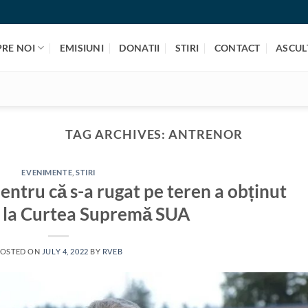
PRE NOI
EMISIUNI
DONATII
STIRI
CONTACT
ASCULT
TAG ARCHIVES:
ANTRENOR
EVENIMENTE
,
STIRI
ntru că s-a rugat pe teren a obținut
e la Curtea Supremă SUA
OSTED ON
JULY 4, 2022
BY
RVEB