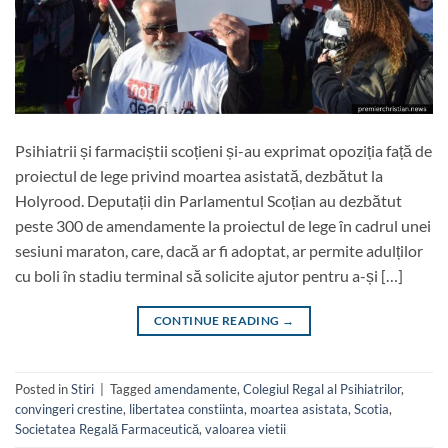
Psihiatrii și farmaciștii scoțieni și-au exprimat opoziția față de
proiectul de lege privind moartea asistată, dezbătut la
Holyrood. Deputații din Parlamentul Scoțian au dezbătut
peste 300 de amendamente la proiectul de lege în cadrul unei
sesiuni maraton, care, dacă ar fi adoptat, ar permite adulților
cu boli în stadiu terminal să solicite ajutor pentru a-și […]
CONTINUE READING
→
Posted in
Stiri
|
Tagged
amendamente
,
Colegiul Regal al Psihiatrilor
,
convingeri crestine
,
libertatea constiinta
,
moartea asistata
,
Scotia
,
Societatea Regală Farmaceutică
,
valoarea vietii