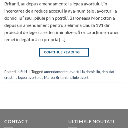
Britanii, au depus amendamente la legea avortului, în
încercarea de a reduce accesul la așa-numitele „avorturi la
domiciliu” sau „pilule prin poștă”. Baroneasa Monckton a
depus un amendament pentru a elimina clauza 191 din
proiectul de lege, care decriminalizează orice acțiune a unei
femei în legătură cu propria […]
CONTINUE READING
→
Posted in
Stiri
|
Tagged
amendamente
,
avortul la domiciliu
,
deputati
crestini
,
legea avortului
,
Marea Britanie
,
pilule avort
CONTACT
ULTIMELE NOUTATI