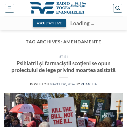
Skip
to
content
Loading ...
ASCULTAȚI LIVE
TAG ARCHIVES:
AMENDAMENTE
STIRI
Psihiatrii și farmaciștii scoțieni se opun
proiectului de lege privind moartea asistată
POSTED ON
MARCH 20, 2026
BY
REDACTIA