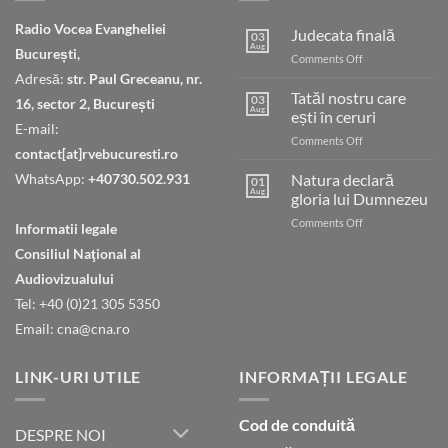
Radio Vocea Evangheliei
Judecata finală
03
Aug
București,
on
Comments Off
Judecata
Adresă:
str. Paul Greceanu, nr.
finală
Tatăl nostru care
03
16, sector 2, București
Aug
ești în ceruri
E-mail:
on
Comments Off
contact[at]rvebucuresti.ro
Tatăl
nostru
WhatsApp:
+40730.502.931
Natura declară
01
care
Aug
gloria lui Dumnezeu
ești
on
Comments Off
în
Informatii legale
Natura
ceruri
Consiliul Naţional al
declară
gloria
Audiovizualului
lui
Tel: +40 (0)21 305 5350
Dumnezeu
Email: cna@cna.ro
LINK-URI UTILE
INFORMAȚII LEGALE
Cod de conduită
DESPRE NOI