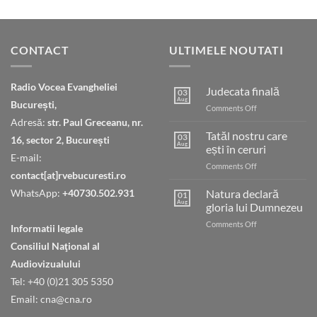
CONTACT
ULTIMELE NOUTATI
Radio Vocea Evangheliei
Judecata finală
03
Aug
București,
on
Comments Off
Judecata
Adresă:
str. Paul Greceanu, nr.
finală
Tatăl nostru care
03
16, sector 2, București
Aug
ești în ceruri
E-mail:
on
Comments Off
contact[at]rvebucuresti.ro
Tatăl
nostru
WhatsApp:
+40730.502.931
Natura declară
01
care
Aug
gloria lui Dumnezeu
ești
on
Comments Off
în
Informatii legale
Natura
ceruri
Consiliul Naţional al
declară
gloria
Audiovizualului
lui
Tel: +40 (0)21 305 5350
Dumnezeu
Email: cna@cna.ro