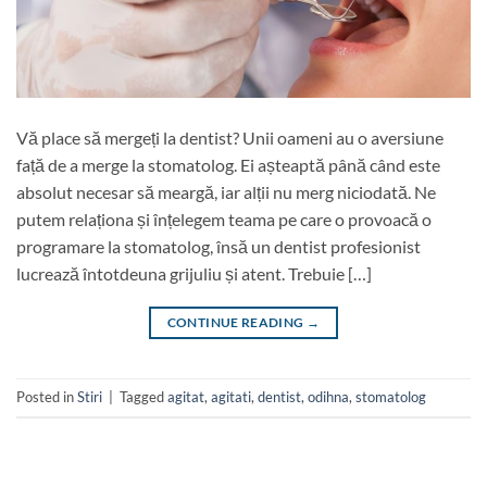
Vă place să mergeți la dentist? Unii oameni au o aversiune
față de a merge la stomatolog. Ei așteaptă până când este
absolut necesar să meargă, iar alții nu merg niciodată. Ne
putem relaționa și înțelegem teama pe care o provoacă o
programare la stomatolog, însă un dentist profesionist
lucrează întotdeuna grijuliu și atent. Trebuie […]
CONTINUE READING
→
Posted in
Stiri
|
Tagged
agitat
,
agitati
,
dentist
,
odihna
,
stomatolog