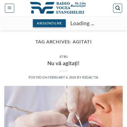
Skip
to
content
Loading ...
ASCULTAȚI LIVE
TAG ARCHIVES:
AGITATI
STIRI
Nu vă agitați!
POSTED ON
FEBRUARY 6, 2025
BY
REDACTIA