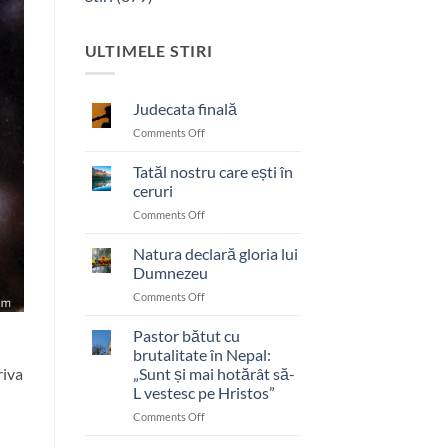
ULTIMELE STIRI
Judecata finală
on
Comments Off
Judecata
finală
Tatăl nostru care ești în
ceruri
on
Comments Off
Tatăl
nostru
Natura declară gloria lui
care
Dumnezeu
ești
on
Comments Off
în
Natura
ceruri
declară
Pastor bătut cu
gloria
brutalitate în Nepal:
lui
riva
„Sunt și mai hotărât să-
Dumnezeu
L vestesc pe Hristos”
on
Comments Off
Pastor