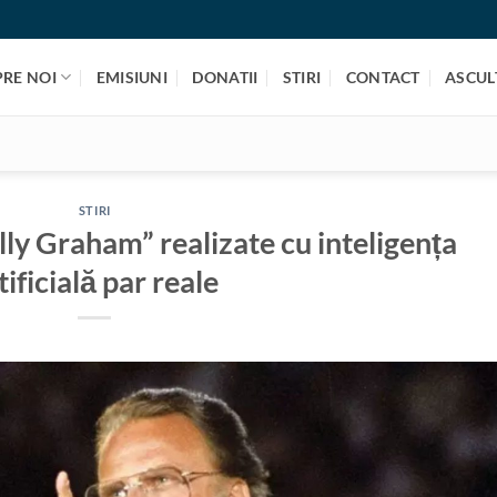
PRE NOI
EMISIUNI
DONATII
STIRI
CONTACT
ASCULT
STIRI
lly Graham” realizate cu inteligența
tificială par reale