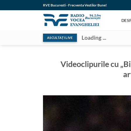
Skip
RVE Bucuresti - Frecventa Vestilor Bune!
to
content
DES
Loading ...
ASCULTAȚI LIVE
Videoclipurile cu „Bi
ar