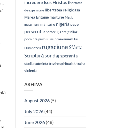
Isus Hristos
incredere
nt.
libertatea
libertatea religioasa
»”
de exprimare
Marea Britanie
marturie
Mesia
nigeria
pace
mântuire
musulmani
persecutie
persecuția creștinilor
pocainta
promisiunile lui
promisiune
e
rugaciune
Sfânta
Dumnezeu
sondaj
Scriptură
speranta
studiu
suferinta
trezire spirituala
Ucraina
u
violenta
ARHIVA
plă
August 2026
(5)
July 2026
(44)
e
June 2026
(48)
nim