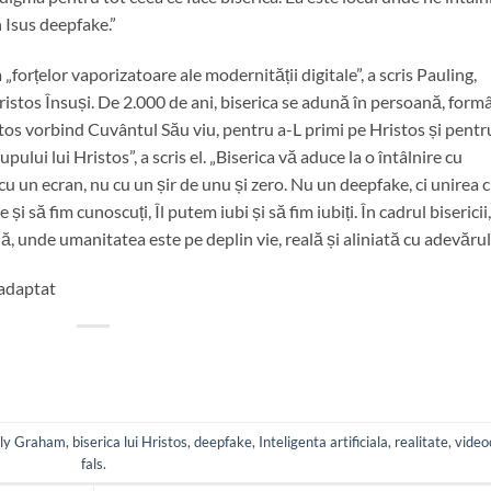
 Isus deepfake.”
„forțelor vaporizatoare ale modernității digitale”, a scris Pauling,
Hristos Însuși. De 2.000 de ani, biserica se adună în persoană, for
tos vorbind Cuvântul Său viu, pentru a-L primi pe Hristos și pentr
ului lui Hristos”, a scris el. „Biserica vă aduce la o întâlnire cu
cu un ecran, nu cu un șir de unu și zero. Nu un deepfake, ci unirea 
să fim cunoscuți, Îl putem iubi și să fim iubiți. În cadrul bisericii,
ă, unde umanitatea este pe deplin vie, reală și aliniată cu adevărul
 adaptat
lly Graham
,
biserica lui Hristos
,
deepfake
,
Inteligenta artificiala
,
realitate
,
video
fals
.