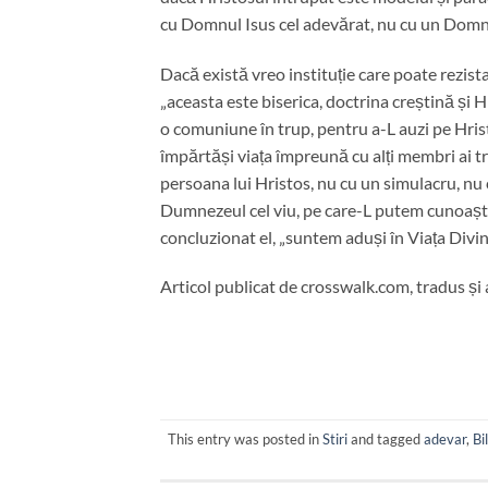
cu Domnul Isus cel adevărat, nu cu un Domn
Dacă există vreo instituție care poate rezista 
„aceasta este biserica, doctrina creștină și 
o comuniune în trup, pentru a-L auzi pe Hris
împărtăși viața împreună cu alți membri ai trup
persoana lui Hristos, nu cu un simulacru, nu 
Dumnezeul cel viu, pe care-L putem cunoaște și 
concluzionat el, „suntem aduși în Viața Divin
Articol publicat de crosswalk.com, tradus și
This entry was posted in
Stiri
and tagged
adevar
,
Bi