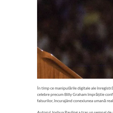
În timp ce manipulările digitale ale înregist
celebre precum Billy Graham împrăștie confuz
falsurilor, încurajând conexiunea umană reală 
Autorul Joshua Pauling a tras un semnal de