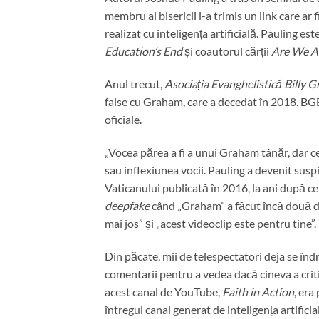
membru al bisericii i-a trimis un link care ar 
realizat cu inteligența artificială. Pauling es
Education’s End
și coautorul cărții
Are We A
Anul trecut,
Asociația Evanghelistică Billy
false cu Graham, care a decedat în 2018. BGE
oficiale.
„Vocea părea a fi a unui Graham tânăr, dar ce
sau inflexiunea vocii. Pauling a devenit suspi
Vaticanului publicată în 2016, la ani după c
deepfake
când „Graham” a făcut încă două de
mai jos” și „acest videoclip este pentru tine”.
Din păcate, mii de telespectatori deja se înd
comentarii pentru a vedea dacă cineva a critic
acest canal de YouTube,
Faith in Action
, era
întregul canal generat de inteligența artifici