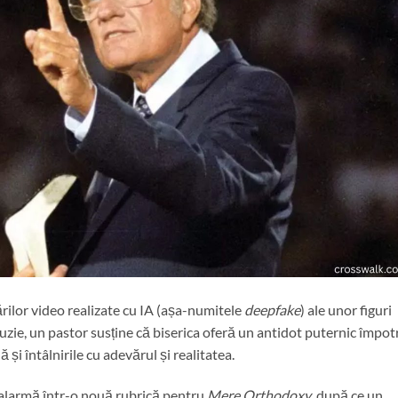
rărilor video realizate cu IA (așa-numitele
deepfake
) ale unor figuri
ie, un pastor susține că biserica oferă un antidot puternic împot
și întâlnirile cu adevărul și realitatea.
 alarmă într-o nouă rubrică pentru
Mere Orthodoxy
, după ce un