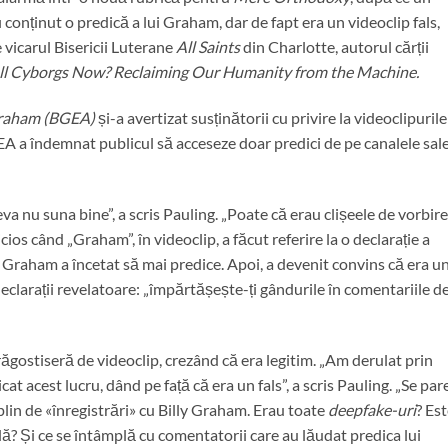
fi conținut o predică a lui Graham, dar de fapt era un videoclip fals,
te vicarul Bisericii Luterane
All Saints
din Charlotte, autorul cărții
ll Cyborgs Now?
Reclaiming Our Humanity from the Machine.
 Graham (BGEA)
și-a avertizat susținătorii cu privire la videoclipurile
A a îndemnat publicul să acceseze doar predici de pe canalele sal
va nu suna bine”, a scris Pauling. „Poate că erau clișeele de vorbire
cios când „Graham”, în videoclip, a făcut referire la o declarație a
e Graham a încetat să mai predice. Apoi, a devenit convins că era u
clarații revelatoare: „împărtășește-ți gândurile în comentariile d
răgostiseră de videoclip, crezând că era legitim. „Am derulat prin
at acest lucru, dând pe față că era un fals”, a scris Pauling. „Se par
 plin de «înregistrări» cu Billy Graham. Erau toate
deepfake-uri
? Es
ală? Și ce se întâmplă cu comentatorii care au lăudat predica lui