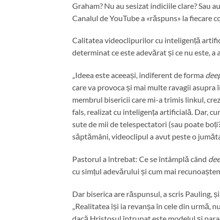
Graham? Nu au sesizat indiciile clare? Sau au 
Canalul de YouTube a «răspuns» la fiecare 
Calitatea videoclipurilor cu inteligență arti
determinat ce este adevărat și ce nu este, a 
„Ideea este aceeași, indiferent de forma
deep
care va provoca și mai multe ravagii asupra înc
membrul bisericii care mi-a trimis linkul, cr
fals, realizat cu inteligența artificială. Dar, 
sute de mii de telespectatori (sau poate boți
săptămâni, videoclipul a avut peste o jumătat
Pastorul a întrebat: Ce se întâmplă când
dee
cu simțul adevărului și cum mai recunoaștem
Dar biserica are răspunsul, a scris Pauling, și a
„Realitatea își ia revanșa în cele din urmă, 
dacă Hristosul întrupat este modelul și para