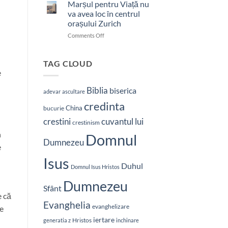
bătut
Marșul pentru Viață nu
cu
va avea loc în centrul
brutalitate
orașului Zurich
în
on
Comments Off
Nepal:
Marșul
„Sunt
pentru
și
Viață
mai
TAG CLOUD
nu
hotărât
e
va
să-
avea
L
Biblia
biserica
adevar
ascultare
loc
vestesc
credinta
în
pe
China
bucurie
centrul
Hristos”
crestini
cuvantul lui
orașului
crestinism
Zurich
n
Domnul
Dumnezeu
e
Isus
Duhul
Domnul Isus Hristos
Dumnezeu
Sfânt
e că
Evanghelia
evanghelizare
te
iertare
Hristos
generatia z
inchinare