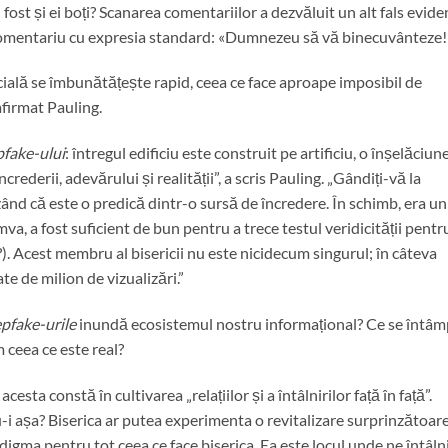
fost și ei boți? Scanarea comentariilor a dezvăluit un alt fals evide
comentariu cu expresia standard: «Dumnezeu să vă binecuvânteze!
ficială se îmbunătățește rapid, ceea ce face aproape imposibil de
afirmat Pauling.
fake-ului
: întregul edificiu este construit pe artificiu, o înșelăciun
rederii, adevărului și realității”, a scris Pauling. „Gândiți-vă la
ezând că este o predică dintr-o sursă de încredere. În schimb, era un
cumva, a fost suficient de bun pentru a trece testul veridicității pentr
?). Acest membru al bisericii nu este nicidecum singurul; în câteva
e de milion de vizualizări.”
pfake-urile
inundă ecosistemul nostru informațional? Ce se întâm
 ceea ce este real?
cesta constă în cultivarea „relațiilor și a întâlnirilor față în față”.
nu-i așa? Biserica ar putea experimenta o revitalizare surprinzătoar
digma pentru tot ceea ce face biserica. Ea este locul unde ne întâl