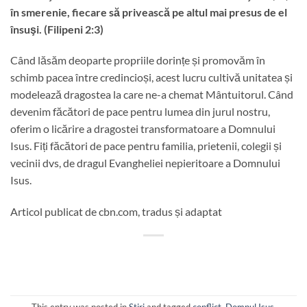
în smerenie, fiecare să privească pe altul mai presus de el
însuşi. (Filipeni 2:3)
Când lăsăm deoparte propriile dorințe și promovăm în
schimb pacea între credincioși, acest lucru cultivă unitatea și
modelează dragostea la care ne-a chemat Mântuitorul. Când
devenim făcători de pace pentru lumea din jurul nostru,
oferim o licărire a dragostei transformatoare a Domnului
Isus. Fiți făcători de pace pentru familia, prietenii, colegii și
vecinii dvs, de dragul Evangheliei nepieritoare a Domnului
Isus.
Articol publicat de cbn.com, tradus și adaptat