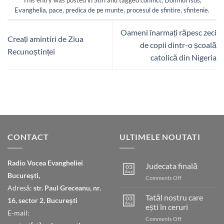
This entry was posted in
Stiri
and tagged
conflict
,
Domnul Isus
,
Evanghelia
,
pace
,
predica de pe munte
,
procesul de sfintire
,
sfintenie
.
Oameni înarmați răpesc zeci
Creați amintiri de Ziua
de copii dintr-o școală
Recunoștinței
catolică din Nigeria
CONTACT
ULTIMELE NOUTATI
Radio Vocea Evangheliei
Judecata finală
03
Aug
București,
on
Comments Off
Judecata
Adresă:
str. Paul Greceanu, nr.
finală
Tatăl nostru care
03
16, sector 2, București
Aug
ești în ceruri
E-mail:
on
Comments Off