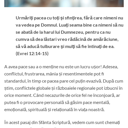
Urmăriţi pacea cu toţi şi sfinţirea, fără care nimeni nu
va vedea pe Domnul. Luaţi seama bine ca nimeni să nu
se abată de la harul lui Dumnezeu, pentru ca nu
cumva să dea lăstari vreo rădăcină de amărăciune,
să vă aducă tulburare şi mulţi să fie întinaţi de ea.
(Evrei 12:14-15)
A avea pace sau a o menține nu este un lucru ușor! Adesea,
conflictul, frustrarea, mânia și resentimentele pot fi
standardul, în timp ce pacea pare cel puțin evazivă. După cum
știm, conflictele globale și războaiele regionale pot izbucni în
orice moment. Când necazurile de orice fel ne înconjoară, ar
putea fi o provocare personală să găsim pace mentală,
emoțională, spirituală și relațională în viața noastră.
În acest pasaj din Sfânta Scriptură, vedem cum sunt chemați