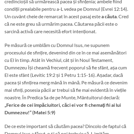
credincioșii să urmărească pacea și sfințenia; ambele fiind
condiții prealabile pentru a-L vedea pe Domnul (Evrei 12:14).
Un cuvânt cheie de remarcat în acest pasaj este
a căuta
. Cred
că ne este greu să urmărim pacea. Căutarea păcii este o
sarcină activă care necesită efort intenționat.
Pe măsură ce umblăm cu Domnul Isus, ne supunem
procesului de sfințire, devenind din ce în ce mai asemănători
cu El în timp. Atât în ​​Vechiul, cât și în Noul Testament,
Dumnezeu Își cheamă frecvent poporul să fie sfânt, așa cum
El este sfânt (Levitic 19:2 și 1 Petru 1:15-16). Așadar, dacă
pacea și sfințirea merg mână în mână. Pe măsură ce devenim
mai sfinți, posesia păcii ar trebui să fie mai evidentă în viețile
noastre. În Predica Sa de pe Munte, Mântuitorul declară:
„Ferice de cei împăciuitori, căci ei vor fi chemaţi fii ai lui
Dumnezeu!” (Matei 5:9)
De ce este important să căutăm pacea? Dincolo de faptul că
Domnul Isus a făcut-o și că noi trebuie să-L imităm,