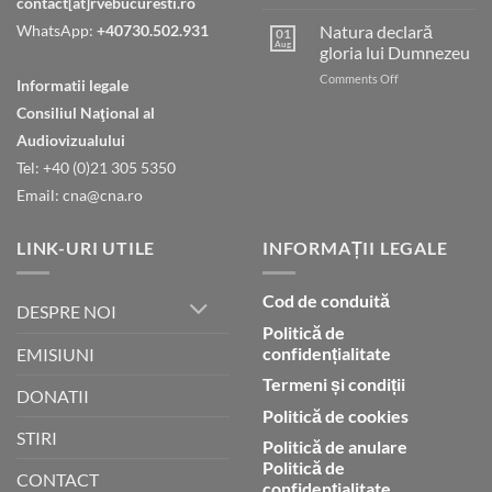
contact[at]rvebucuresti.ro
Tatăl
nostru
WhatsApp:
+40730.502.931
Natura declară
01
care
Aug
gloria lui Dumnezeu
ești
on
Comments Off
în
Informatii legale
Natura
ceruri
Consiliul Naţional al
declară
gloria
Audiovizualului
lui
Tel: +40 (0)21 305 5350
Dumnezeu
Email: cna@cna.ro
LINK-URI UTILE
INFORMAȚII LEGALE
Cod de conduită
DESPRE NOI
Politică de
confidențialitate
EMISIUNI
Termeni și condiții
DONATII
Politică de cookies
STIRI
Politică de anulare
Politică de
CONTACT
confidențialitate