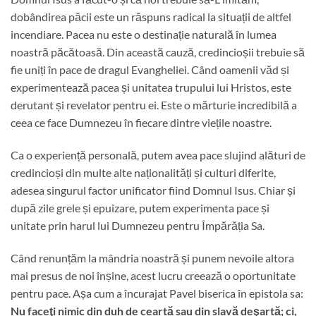
dobândirea păcii este un răspuns radical la situații de altfel
incendiare. Pacea nu este o destinație naturală în lumea
noastră păcătoasă. Din această cauză, credincioșii trebuie să
fie uniți în pace de dragul Evangheliei. Când oamenii văd și
experimentează pacea și unitatea trupului lui Hristos, este
derutant și revelator pentru ei. Este o mărturie incredibilă a
ceea ce face Dumnezeu în fiecare dintre viețile noastre.
Ca o experiență personală, putem avea pace slujind alături de
credincioși din multe alte naționalități și culturi diferite,
adesea singurul factor unificator fiind Domnul Isus. Chiar și
după zile grele și epuizare, putem experimenta pace și
unitate prin harul lui Dumnezeu pentru Împărăția Sa.
Când renunțăm la mândria noastră și punem nevoile altora
mai presus de noi înșine, acest lucru creează o oportunitate
pentru pace. Așa cum a încurajat Pavel biserica în epistola sa:
Nu faceţi nimic din duh de ceartă sau din slavă deşartă; ci,