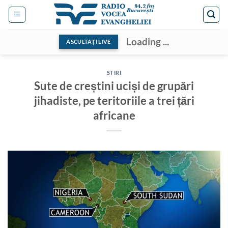
Skip
to
content
Loading ...
ASCULTAȚI LIVE
STIRI
Sute de creștini uciși de grupări
jihadiste, pe teritoriile a trei țări
africane