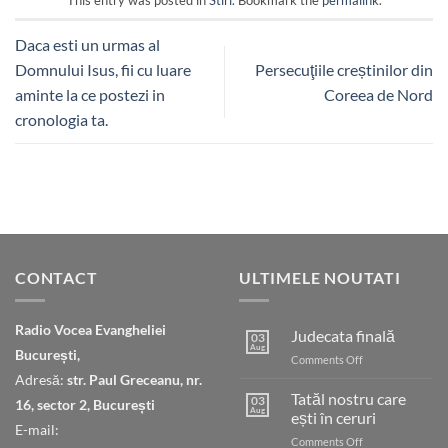
This entry was posted in
Stiri
. Bookmark the
permalink
.
Daca esti un urmas al
Domnului Isus, fii cu luare
Persecuţiile creștinilor din
aminte la ce postezi in
Coreea de Nord
cronologia ta.
CONTACT
ULTIMELE NOUTATI
Radio Vocea Evangheliei
Judecata finală
03
Aug
București,
on
Comments Off
Judecata
Adresă:
str. Paul Greceanu, nr.
finală
Tatăl nostru care
03
16, sector 2, București
Aug
ești în ceruri
E-mail:
on
Comments Off