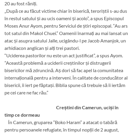
20 au fost răniți.
„După ce au făcut victime chiar în biserică, teroriștii s-au dus
în restul satului și au ucis oameni și acolo”, a spus Episcopul
Moses Anur Ayom, pentru Serviciul de știri episcopal. “Au ars
tot satul din Makol Chuei.” Oamenii înarmați au mai lansat un
atac și asupra satului Jalle, ucigându-l pe Jacob Amanjok, un
arhidiacon anglican și alți trei pastori.
“Uciderea pastorilor nu este un act justificat”, a spus Ayom.
”Această problemă a uciderii creștinilor și distrugerii
bisericilor mă zdruncină. Aș dori să fac apel la comunitatea
internațională pentru a interveni. În calitate de conducător al
bisericii, îi iert pe făptași. Biblia spune că trebuie să îi iertăm
pe cei care ne fac rău.”
Creștini din Camerun, uciși în
timp ce dormeau
În Camerun, gruparea ”Boko Haram” a atacat o tabără
pentru persoanele refugiate, în timpul nopții de 2 august,