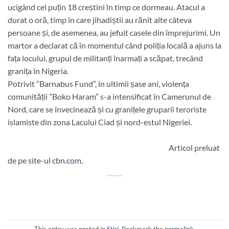
ucigând cel puțin 18 creștini în timp ce dormeau. Atacul a
durat o oră, timp în care jihadiștii au rănit alte câteva
persoane și, de asemenea, au jefuit casele din împrejurimi. Un
martor a declarat că în momentul când poliția locală a ajuns la
fața locului, grupul de militanți înarmați a scăpat, trecând
granița în Nigeria.
Potrivit ”Barnabus Fund”, în ultimii șase ani, violența
comunității ”Boko Haram” s-a intensificat în Camerunul de
Nord, care se învecinează și cu granițele gruparii teroriste
islamiste din zona Lacului Ciad și nord-estul Nigeriei.
Articol preluat
de pe site-ul
cbn.com.