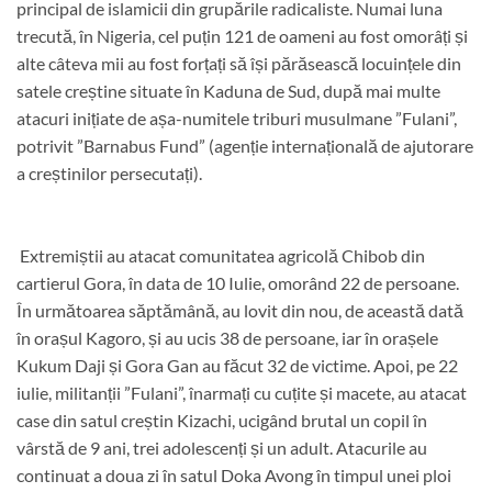
principal de islamicii din grupările radicaliste. Numai luna
trecută, în Nigeria, cel puțin 121 de oameni au fost omorâți și
alte câteva mii au fost forțați să își părăsească locuințele din
satele creștine situate în Kaduna de Sud, după mai multe
atacuri inițiate de așa-numitele triburi musulmane ”Fulani”,
potrivit ”Barnabus Fund” (agenție internațională de ajutorare
a creștinilor persecutați).
Extremiștii au atacat comunitatea agricolă Chibob din
cartierul Gora, în data de 10 Iulie, omorând 22 de persoane.
În următoarea săptămână, au lovit din nou, de această dată
în orașul Kagoro, și au ucis 38 de persoane, iar în orașele
Kukum Daji și Gora Gan au făcut 32 de victime. Apoi, pe 22
iulie, militanții ”Fulani”, înarmați cu cuțite și macete, au atacat
case din satul creștin Kizachi, ucigând brutal un copil în
vârstă de 9 ani, trei adolescenți și un adult. Atacurile au
continuat a doua zi în satul Doka Avong în timpul unei ploi