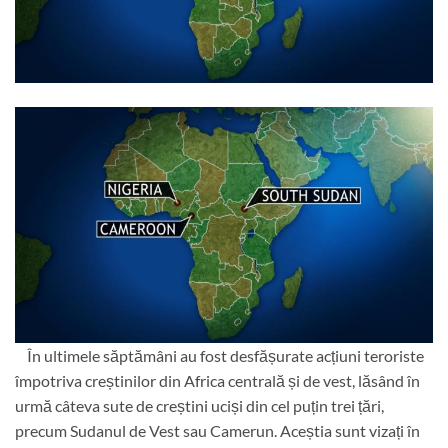
În ultimele săptămâni au fost desfășurate acțiuni teroriste
împotriva creștinilor din Africa centrală și de vest, lăsând în
urmă câteva sute de creștini uciși din cel puțin trei țări,
precum Sudanul de Vest sau Camerun. Aceștia sunt vizați în