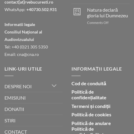
contact[at]rvebucuresti.ro
Tatăl
nostru
WhatsApp:
+40730.502.931
Natura declară
01
care
Aug
gloria lui Dumnezeu
ești
on
Comments Off
în
Informatii legale
Natura
ceruri
Consiliul Naţional al
declară
gloria
Audiovizualului
lui
Tel: +40 (0)21 305 5350
Dumnezeu
Email: cna@cna.ro
LINK-URI UTILE
INFORMAȚII LEGALE
Cod de conduită
DESPRE NOI
Politică de
confidențialitate
EMISIUNI
Termeni și condiții
DONATII
Politică de cookies
STIRI
Politică de anulare
Politică de
CONTACT