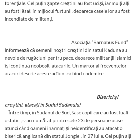
torențiale. Cel puțin șapte creștini au fost uciși, iar mulți alții
au fost lăsați în mijlocul furtunii, deoarece casele lor au fost
incendiate de militanți.
Asociația ”Barnabus Fund”
informează că semenii noștri creștini din satul Kaduna au
nevoie de rugăciuni pentru pace, deoarece militanții islamici
își continuă neobosiți atacurile. Un martor al frecventelor
atacuri descrie aceste acțiuni ca fiind endemice.
Biserici și
creștini, atacați în Sudul Sudanului
Între timp, în Sudanul de Sud, șase copii care au fost luați
ostatici, s-au numărat printre cele 23 de persoane ucise
atunci când oameni înarmați și neidentificați au atacat o
biserică anglicană din statul Jonglei, în 27 iulie. Cel puțin alți