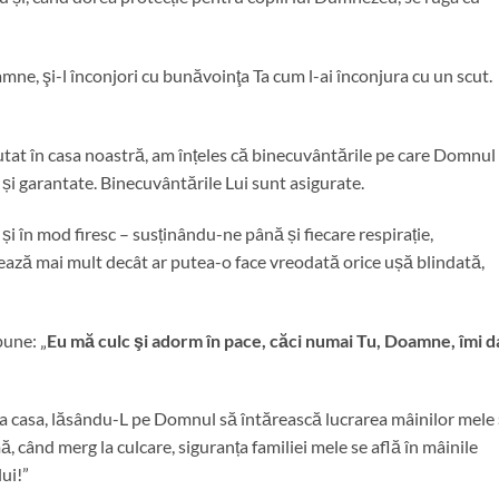
mne, şi-l înconjori cu bunăvoinţa Ta cum l-ai înconjura cu un scut.
tat în casa noastră, am înțeles că binecuvântările pe care Domnul 
 și garantate. Binecuvântările Lui sunt asigurate.
în mod firesc – susținându-ne până și fiecare respirație,
ează mai mult decât ar putea-o face vreodată orice ușă blindată,
une: „
Eu mă culc şi adorm în pace, căci numai Tu, Doamne, îmi d
a casa, lăsându-L pe Domnul să întărească lucrarea mâinilor mele 
, când merg la culcare, siguranța familiei mele se află în mâinile
ui!”