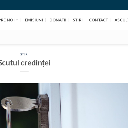
PRE NOI
EMISIUNI
DONATII
STIRI
CONTACT
ASCULT
STIRI
Scutul credinței