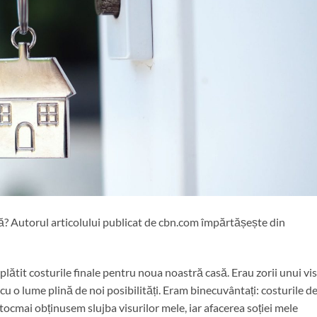
ă? Autorul articolului publicat de cbn.com împărtășește din
plătit costurile finale pentru noua noastră casă. Erau zorii unui vis
u o lume plină de noi posibilități. Eram binecuvântați: costurile d
ocmai obținusem slujba visurilor mele, iar afacerea soției mele