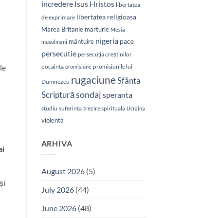
Isus Hristos
incredere
libertatea
libertatea religioasa
de exprimare
Marea Britanie
marturie
Mesia
nigeria
pace
mântuire
musulmani
persecutie
persecuția creștinilor
pocainta
promisiunile lui
le
promisiune
rugaciune
Sfânta
Dumnezeu
sondaj
Scriptură
speranta
studiu
suferinta
trezire spirituala
Ucraina
violenta
ARHIVA
ai
August 2026
(5)
și
July 2026
(44)
June 2026
(48)