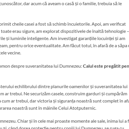
cunoscător, dar acum că aveam o casă și o familie, trebuia să le
imit cheile casei a fost să schimb încuietorile. Apoi, am verificat
 toate erau sigure, am explorat dispozitivele de înaltă tehnologie 
e și luminile inteligente. Am investigat garanțiile locuinței și am
veam, pentru orice eventualitate. Am făcut totul, în afară de a săpa
tele vecine.
Solomon despre suveranitatea lui Dumnezeu:
Calul este pregătit pe
terului echilibrului dintre planurile oamenilor și suveranitatea lui
um ar trebui. Ne securizăm casele, construim garduri și cumpărăm
 cum ar trebui, dar victoria și siguranța noastră sunt complet în af
urarea noastră sunt în mâinile Celui Atotputernic.
nezeu. Chiar și în cele mai proaste momente ale sale, inima lui a 
 și, când dorea protecție pentru copiii lui Dumnezeu, se ruga cu