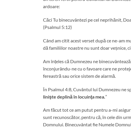
ardoare:
Căci Tu binecuvântezi pe cel neprihănit, Doa
(Psalmul 5:12)
Când am citit acest verset după ce ne-am mu
dă familiilor noastre nu sunt doar veșnice, ci
Am înțeles că Dumnezeu ne binecuvântează și 
înconjurându-ne cu o favoare care ne protej
fereastră sau orice sistem de alarmă.
În Psalmul 4:8, Cuvântul lui Dumnezeu ne sp
linişte deplină în locuinţa mea.
”
Am făcut tot ce am putut pentru a-mi asigur
sunt recunoscător, pentru că, în cele din urmă
Domnului. Binecuvântat fie Numele Domnul