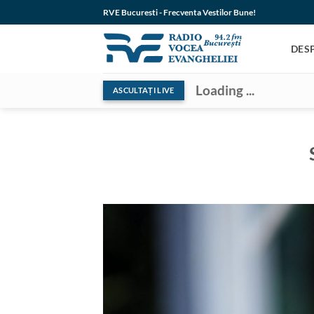
Skip
RVE Bucuresti - Frecventa Vestilor Bune!
to
content
DES
Loading ...
ASCULTAȚI LIVE