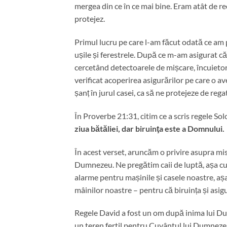
mergea din ce în ce mai bine. Eram atât de re
protejez.
Primul lucru pe care l-am făcut odată ce am pr
ușile și ferestrele. După ce m-am asigurat că
cercetând detectoarele de mișcare, încuietoril
verificat acoperirea asigurărilor pe care o a
șanț în jurul casei, ca să ne protejeze de rega
În Proverbe 21:31, citim ce a scris regele 
ziua bătăliei, dar biruinţa este a Domnului.
În acest verset, aruncăm o privire asupra mis
Dumnezeu. Ne pregătim caii de luptă, așa c
alarme pentru mașinile și casele noastre, așa
mâinilor noastre – pentru că biruința și asig
Regele David a fost un om după inima lui Dum
un teren fertil pentru Cuvântul lui Dumnezeu