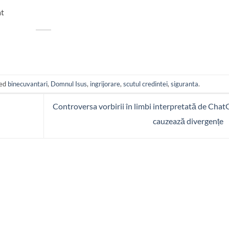
at
ged
binecuvantari
,
Domnul Isus
,
ingrijorare
,
scutul credintei
,
siguranta
.
Controversa vorbirii în limbi interpretată de Cha
cauzează divergențe