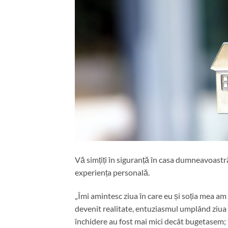
Vă simțiți în siguranță în casa dumneavoastr
experiența personală.
„Îmi amintesc ziua în care eu și soția mea am 
devenit realitate, entuziasmul umplând ziua c
închidere au fost mai mici decât bugetasem; t