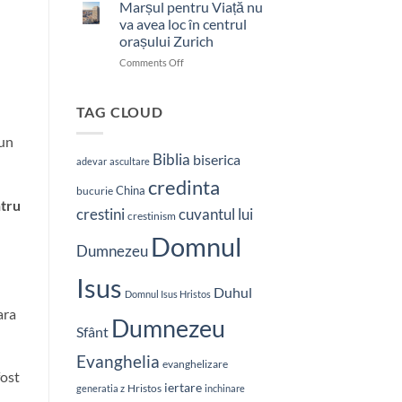
bătut
Marșul pentru Viață nu
cu
va avea loc în centrul
brutalitate
orașului Zurich
în
on
Comments Off
Nepal:
Marșul
„Sunt
pentru
și
–
Viață
mai
TAG CLOUD
nu
hotărât
va
 un
să-
avea
L
Biblia
biserica
adevar
ascultare
loc
vestesc
credinta
în
pe
China
bucurie
centrul
Hristos”
ntru
crestini
cuvantul lui
orașului
crestinism
Zurich
Domnul
Dumnezeu
Isus
Duhul
Domnul Isus Hristos
ara
Dumnezeu
Sfânt
Evanghelia
evanghelizare
fost
iertare
Hristos
generatia z
inchinare