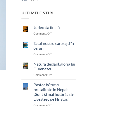
ULTIMELE STIRI
Judecata finală
on
Comments Off
Judecata
finală
Tatăl nostru care ești în
ceruri
on
Comments Off
Tatăl
nostru
Natura declară gloria lui
care
Dumnezeu
ești
on
Comments Off
în
Natura
ceruri
declară
Pastor bătut cu
gloria
brutalitate în Nepal:
lui
„Sunt și mai hotărât să-
Dumnezeu
L vestesc pe Hristos”
e
on
Comments Off
Pastor