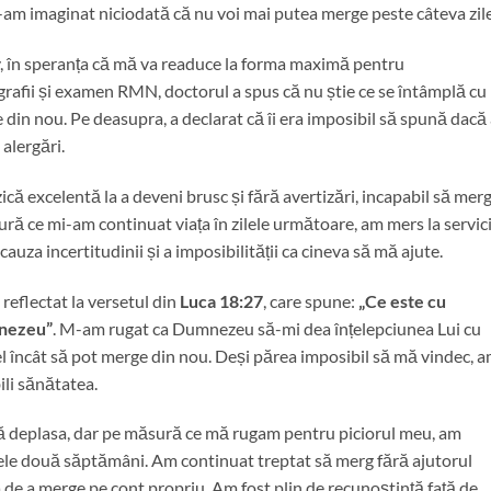
mi-am imaginat niciodată că nu voi mai putea merge peste câteva zile
, în speranța că mă va readuce la forma maximă pentru
afii și examen RMN, doctorul a spus că nu știe ce se întâmplă cu
 din nou. Pe deasupra, a declarat că îi era imposibil să spună dacă
alergări.
zică excelentă la a deveni brusc și fără avertizări, incapabil să merg
ră ce mi-am continuat viața în zilele următoare, am mers la servici
 cauza incertitudinii și a imposibilității ca cineva să mă ajute.
eflectat la versetul din
Luca 18:27
, care spune:
„Ce este cu
mnezeu”
. M-am rugat ca Dumnezeu să-mi dea înțelepciunea Lui cu
fel încât să pot merge din nou. Deși părea imposibil să mă vindec, 
ili sănătatea.
mă deplasa, dar pe măsură ce mă rugam pentru piciorul meu, am
ele două săptămâni. Am continuat treptat să merg fără ajutorul
ea de a merge pe cont propriu. Am fost plin de recunoștință față de