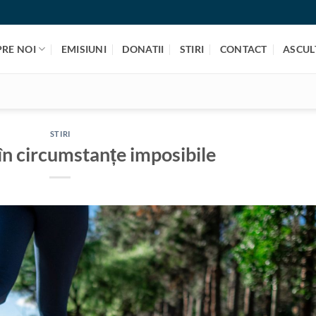
PRE NOI
EMISIUNI
DONATII
STIRI
CONTACT
ASCULT
STIRI
n circumstanțe imposibile