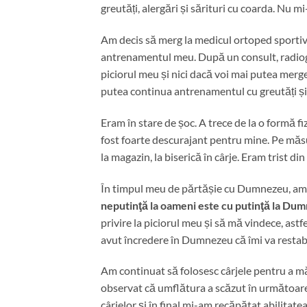
greutăți, alergări și sărituri cu coarda. Nu 
Am decis să merg la medicul ortoped sportiv
antrenamentul meu. După un consult, radiogr
piciorul meu și nici dacă voi mai putea merge
putea continua antrenamentul cu greutăți și 
Eram în stare de șoc. A trece de la o formă fi
fost foarte descurajant pentru mine. Pe măsu
la magazin, la biserică în cârje. Eram trist din
În timpul meu de părtășie cu Dumnezeu, am r
neputinţă la oameni este cu putinţă la Du
privire la piciorul meu și să mă vindece, ast
avut încredere în Dumnezeu că îmi va restab
Am continuat să folosesc cârjele pentru a 
observat că umflătura a scăzut în următoar
cârjelor și în final mi-am recăpătat abilitat