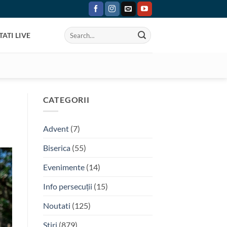
ATI LIVE
CATEGORII
Advent
(7)
Biserica
(55)
Evenimente
(14)
Info persecuții
(15)
Noutati
(125)
Stiri
(879)