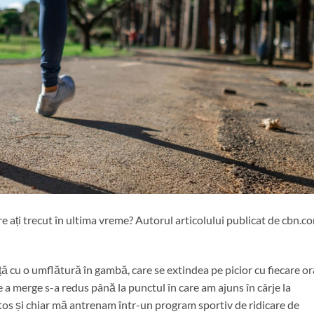
are ați trecut în ultima vreme? Autorul articolului publicat de cbn.c
ță cu o umflătură în gambă, care se extindea pe picior cu fiecare o
e a merge s-a redus până la punctul în care am ajuns în cârje la
ănătos și chiar mă antrenam într-un program sportiv de ridicare de