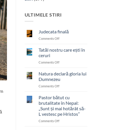
ULTIMELE STIRI
Judecata finală
on
Comments Off
Judecata
finală
Tatăl nostru care ești în
ceruri
on
Comments Off
Tatăl
nostru
Natura declară gloria lui
care
Dumnezeu
ești
on
Comments Off
în
om
Natura
ceruri
declară
Pastor bătut cu
gloria
brutalitate în Nepal:
lui
„Sunt și mai hotărât să-
Dumnezeu
ră
L vestesc pe Hristos”
on
Comments Off
Pastor