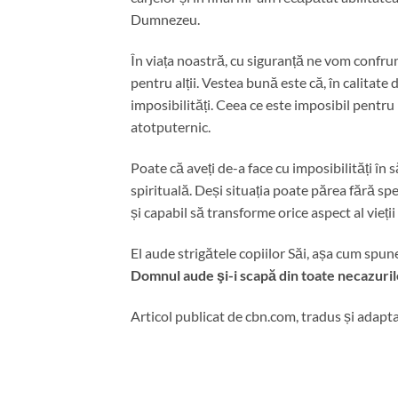
Dumnezeu.
În viața noastră, cu siguranță ne vom confru
pentru alții. Vestea bună este că, în calitat
imposibilități. Ceea ce este imposibil pentru
atotputernic.
Poate că aveți de-a face cu imposibilități în 
spirituală. Deși situația poate părea fără sp
și capabil să transforme orice aspect al vieț
El aude strigătele copiilor Săi, așa cum spun
Domnul aude şi-i scapă din toate necazurile
Articol publicat de cbn.com, tradus și adapt