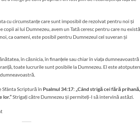
nta cu circumstanțe care sunt imposibil de rezolvat pentru noi și
e de copii ai lui Dumnezeu, avem un Tată ceresc pentru care nu exist
 noi, ca oameni, este posibil pentru Dumnezeul cel suveran și
sănătatea, în căsnicia, în finanțele sau chiar în viața dumneavoastră
eranță, toate lucrurile sunt posibile la Dumnezeu. El este atotputer
ii dumneavoastră.
e Sfânta Scriptură în
Psalmul 34:17
:
„
Când strigă cei fără prihană
 lor.”
Strigați către Dumnezeu și permiteți-I să intervină astăzi.
at