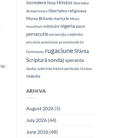
Isus Hristos
incredere
libertatea
libertatea religioasa
de exprimare
Marea Britanie
marturie
Mesia
nigeria
pace
mântuire
musulmani
ă
persecutie
persecuția creștinilor
pocainta
promisiunile lui
promisiune
rugaciune
Sfânta
Dumnezeu
sondaj
Scriptură
speranta
nic
studiu
suferinta
trezire spirituala
Ucraina
violenta
,
ARHIVA
August 2026
(5)
July 2026
(44)
June 2026
(48)