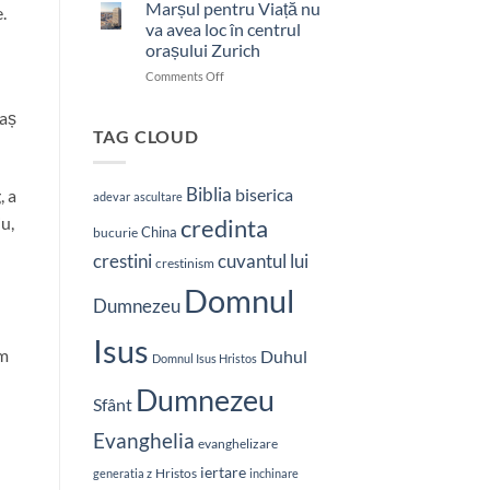
bătut
Marșul pentru Viață nu
.
cu
va avea loc în centrul
brutalitate
orașului Zurich
în
on
Comments Off
Nepal:
Marșul
„Sunt
pentru
și
 aș
Viață
mai
TAG CLOUD
nu
hotărât
va
să-
avea
L
Biblia
biserica
, a
adevar
ascultare
loc
vestesc
u,
credinta
în
pe
China
bucurie
centrul
Hristos”
crestini
cuvantul lui
orașului
crestinism
Zurich
Domnul
Dumnezeu
Isus
am
Duhul
Domnul Isus Hristos
Dumnezeu
Sfânt
Evanghelia
evanghelizare
iertare
Hristos
generatia z
inchinare