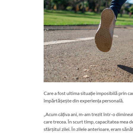
Care a fost ultima situație imposibilă prin c
împărtășește din experiența personală.
„Acum câțiva ani, m-am trezit într-o diminea
care trecea. În scurt timp, capacitatea mea d
sfârșitul zilei. În zilele anterioare, eram s