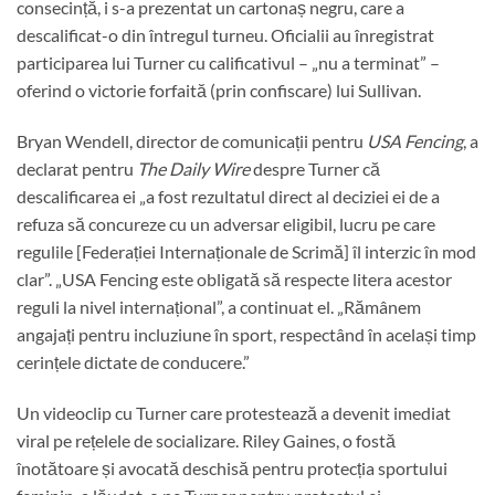
consecință, i s-a prezentat un cartonaș negru, care a
descalificat-o din întregul turneu. Oficialii au înregistrat
participarea lui Turner cu calificativul – „nu a terminat” –
oferind o victorie forfaită (prin confiscare) lui Sullivan.
Bryan Wendell, director de comunicații pentru
USA Fencing
, a
declarat pentru
The Daily Wire
despre Turner că
descalificarea ei „a fost rezultatul direct al deciziei ei de a
refuza să concureze cu un adversar eligibil, lucru pe care
regulile [Federației Internaționale de Scrimă] îl interzic în mod
clar”. „USA Fencing este obligată să respecte litera acestor
reguli la nivel internațional”, a continuat el. „Rămânem
angajați pentru incluziune în sport, respectând în același timp
cerințele dictate de conducere.”
Un videoclip cu Turner care protestează a devenit imediat
viral pe rețelele de socializare. Riley Gaines, o fostă
înotătoare și avocată deschisă pentru protecția sportului