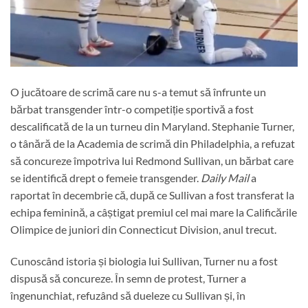
O jucătoare de scrimă care nu s-a temut să înfrunte un
bărbat transgender într-o competiție sportivă a fost
descalificată de la un turneu din Maryland. Stephanie Turner,
o tânără de la Academia de scrimă din Philadelphia, a refuzat
să concureze împotriva lui Redmond Sullivan, un bărbat care
se identifică drept o femeie transgender.
Daily Mail
a
raportat în decembrie că, după ce Sullivan a fost transferat la
echipa feminină, a câștigat premiul cel mai mare la Calificările
Olimpice de juniori din Connecticut Division, anul trecut.
Cunoscând istoria și biologia lui Sullivan, Turner nu a fost
dispusă să concureze. În semn de protest, Turner a
îngenunchiat, refuzând să dueleze cu Sullivan și, în