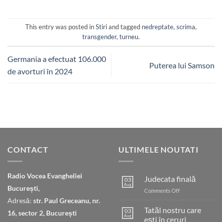
This entry was posted in
Stiri
and tagged
nedreptate
,
scrima
,
transgender
,
turneu
.
Germania a efectuat 106.000
Puterea lui Samson
de avorturi în 2024
CONTACT
ULTIMELE NOUTATI
Radio Vocea Evangheliei
Judecata finală
03
Aug
București,
on
Comments Off
Judecata
Adresă:
str. Paul Greceanu, nr.
finală
Tatăl nostru care
03
16, sector 2, București
Aug
ești în ceruri