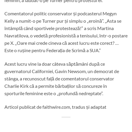
feminin, a lăudat-o pe Turner pentru protestul ei.
Comentatorul politic conservator și podcasterul Megyn
Kelly a numit-o pe Turner pur și simplu o „eroină”. „Asta se
întâmplă când sportivele protestează!” a scris Martina
Navratilova, o vedetă profesionistă a tenisului, într-o postare
pe X. „Oare mai crede cineva că acest lucru este corect? …
Este o rușine pentru Federația de Scrimă a SUA.”
Acest lucru vine la doar câteva săptămâni după ce
guvernatorul Californiei, Gavin Newsom, un democrat de
stânga, a recunoscut față de comentatorul conservator
Charlie Kirk că a permite bărbaților să concureze în
sporturile feminine este o „profundă nedreptate”.
Articol publicat de faithwire.com, tradus și adaptat