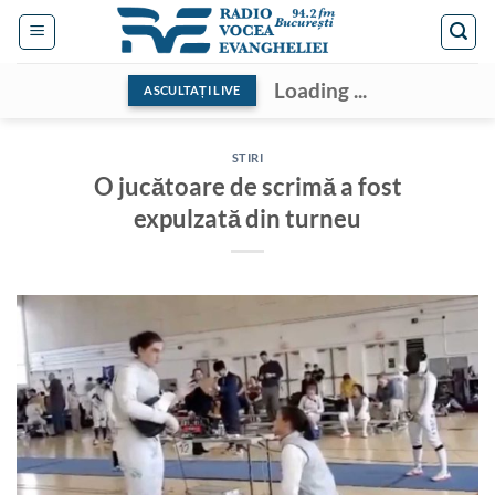
Skip
to
content
Loading ...
ASCULTAȚI LIVE
STIRI
O jucătoare de scrimă a fost
expulzată din turneu