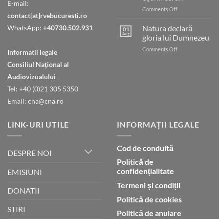
E-mail:
on
Comments Off
contact[at]rvebucuresti.ro
Tatăl
nostru
WhatsApp:
+40730.502.931
Natura declară
01
care
Aug
gloria lui Dumnezeu
ești
on
Comments Off
în
Informatii legale
Natura
ceruri
Consiliul Naţional al
declară
gloria
Audiovizualului
lui
Tel: +40 (0)21 305 5350
Dumnezeu
Email: cna@cna.ro
LINK-URI UTILE
INFORMAȚII LEGALE
Cod de conduită
DESPRE NOI
Politică de
confidențialitate
EMISIUNI
Termeni și condiții
DONATII
Politică de cookies
STIRI
Politică de anulare