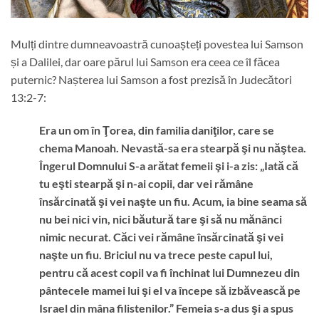
Mulți dintre dumneavoastră cunoașteți povestea lui Samson
și a Dalilei, dar oare părul lui Samson era ceea ce îl făcea
puternic? Nașterea lui Samson a fost prezisă în Judecători
13:2-7:
Era un om în Ţorea, din familia daniţilor, care se
chema Manoah. Nevastă-sa era stearpă şi nu năştea.
Îngerul Domnului S-a arătat femeii şi i-a zis: „Iată că
tu eşti stearpă şi n-ai copii, dar vei rămâne
însărcinată şi vei naşte un fiu. Acum, ia bine seama să
nu bei nici vin, nici băutură tare şi să nu mănânci
nimic necurat. Căci vei rămâne însărcinată şi vei
naşte un fiu. Briciul nu va trece peste capul lui,
pentru că acest copil va fi închinat lui Dumnezeu din
pântecele mamei lui şi el va începe să izbăvească pe
Israel din mâna filistenilor.” Femeia s-a dus şi a spus