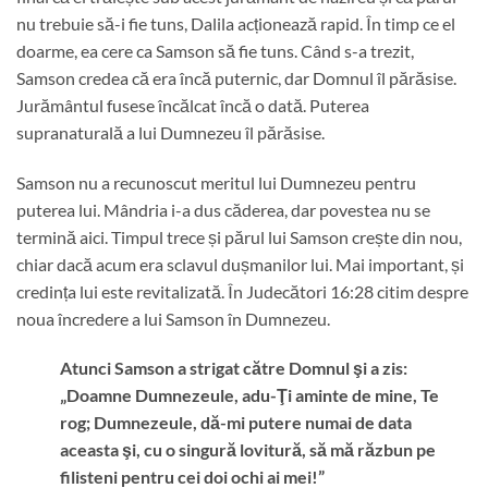
nu trebuie să-i fie tuns, Dalila acționează rapid. În timp ce el
doarme, ea cere ca Samson să fie tuns. Când s-a trezit,
Samson credea că era încă puternic, dar Domnul îl părăsise.
Jurământul fusese încălcat încă o dată. Puterea
supranaturală a lui Dumnezeu îl părăsise.
Samson nu a recunoscut meritul lui Dumnezeu pentru
puterea lui. Mândria i-a dus căderea, dar povestea nu se
termină aici. Timpul trece și părul lui Samson crește din nou,
chiar dacă acum era sclavul dușmanilor lui. Mai important, și
credința lui este revitalizată. În Judecători 16:28 citim despre
noua încredere a lui Samson în Dumnezeu.
Atunci Samson a strigat către Domnul şi a zis:
„Doamne Dumnezeule, adu-Ţi aminte de mine, Te
rog; Dumnezeule, dă-mi putere numai de data
aceasta şi, cu o singură lovitură, să mă răzbun pe
filisteni pentru cei doi ochi ai mei!”