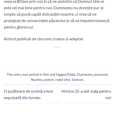
ceea ce
El
face prin noi și să ne amintim că Domnul știe ce
este cel mai bine pentru noi. Dumnezeu nu dorește pur și
simplu să pună capăt distracției noastre, ci vrea să ne
protejeze de consecințele păcatului și să ne împuternicească
pentru gloria Lui.
Articol publicat de cbn.com, tradus și adaptat
This entry was posted in
Stiri
and tagged
Dalila
,
Dumnezeu
,
juramant
,
Nazireu
,
putere
,
rodul vitei
,
Samson
.
O jucătoare de scrimă a fost
Hristos Și-a dat viața pentru
expulzată din turneu
noi