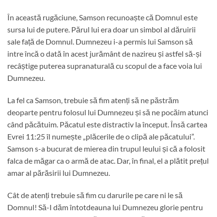
În această rugăciune, Samson recunoaște că Domnul este
sursa lui de putere. Părul lui era doar un simbol al dăruirii
sale față de Domnul. Dumnezeu i-a permis lui Samson să
intre încă o dată în acest jurământ de nazireu și astfel să-și
recâștige puterea supranaturală cu scopul de a face voia lui
Dumnezeu.
La fel ca Samson, trebuie să fim atenți să ne păstrăm
deoparte pentru folosul lui Dumnezeu și să ne pocăim atunci
când păcătuim. Păcatul este distractiv la început. Însă cartea
Evrei 11:25 îl numește „plăcerile de o clipă ale păcatului”.
Samson s-a bucurat de mierea din trupul leului și că a folosit
falca de măgar ca o armă de atac. Dar, în final, el a plătit prețul
amar al părăsirii lui Dumnezeu.
Cât de atenți trebuie să fim cu darurile pe care ni le să
Domnul! Să-I dăm întotdeauna lui Dumnezeu glorie pentru