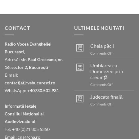
CONTACT
ULTIMELE NOUTATI
Radio Vocea Evangheliei
Cheia păcii
08
Aug
București,
on
Comments Off
Cheia
Adresă:
str. Paul Greceanu, nr.
păcii
Umblarea cu
08
16, sector 2, București
Aug
Dumnezeu prin
E-mail:
credință
contact[at]rvebucuresti.ro
on
Comments Off
Umblarea
WhatsApp:
+40730.502.931
cu
Judecata finală
03
Dumnezeu
Aug
on
Comments Off
Informatii legale
prin
Judecata
credință
Consiliul Naţional al
finală
Audiovizualului
Tel: +40 (0)21 305 5350
Email: cna@cna.ro