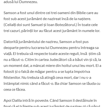
adusă lui Dumnezeu.
Samson a fost unul dintre cei trei oameni din Biblie care au
fost sub acest jurământ de nazireat încă de la naștere.
(Ceilalți doi sunt Samuel și Ioan Botezătorul.) În toate cele
trei cazuri, părinții lor au făcut acest jurământ în numele lor.
Datorită jurământului de nazireu, Samson a fost pus
deoparte pentru lucrarea lui Dumnezeu pentru întreaga sa
viață. El trebuia să respecte toate aceste reguli, însă știm că
nu a făcut-o. Citim în cartea Judecători că a băut vin și că, la
un moment dat, a mâncat miere din hoitul unui leu mort. El a
folosit și o falcă de măgar pentru a se lupta împotriva
filistenilor. Nu trebuia să atingă ceva mort, dar i nu s-a
întâmplat nimic când a făcut-o. Ba chiar Samson se lăuda cu
ceea ce făcea.
Apoi Dalila intră în poveste. Când Samson îi destăinuie în
final că el trăiește sub acest jurământ de nazireu și că părul