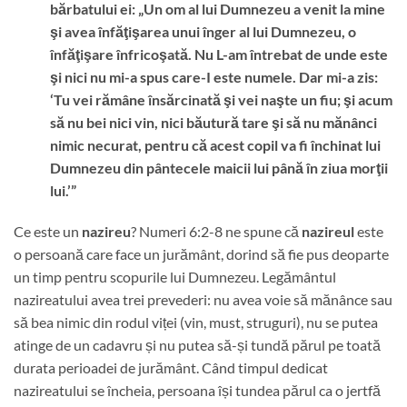
bărbatului ei: „Un om al lui Dumnezeu a venit la mine
şi avea înfăţişarea unui înger al lui Dumnezeu, o
înfăţişare înfricoşată. Nu L-am întrebat de unde este
şi nici nu mi-a spus care-I este numele. Dar mi-a zis:
‘Tu vei rămâne însărcinată şi vei naşte un fiu; şi acum
să nu bei nici vin, nici băutură tare şi să nu mănânci
nimic necurat, pentru că acest copil va fi închinat lui
Dumnezeu din pântecele maicii lui până în ziua morţii
lui.’”
Ce este un
nazireu
? Numeri 6:2-8 ne spune că
nazireul
este
o persoană care face un jurământ, dorind să fie pus deoparte
un timp pentru scopurile lui Dumnezeu. Legământul
nazireatului avea trei prevederi: nu avea voie să mănânce sau
să bea nimic din rodul viței (vin, must, struguri), nu se putea
atinge de un cadavru și nu putea să-și tundă părul pe toată
durata perioadei de jurământ. Când timpul dedicat
nazireatului se încheia, persoana își tundea părul ca o jertfă