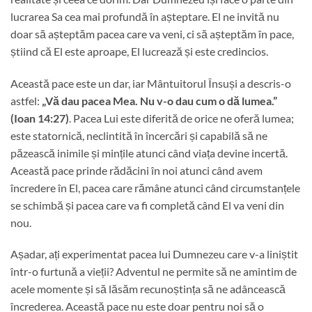
lucrarea Sa cea mai profundă în așteptare. El ne invită nu
doar să așteptăm pacea care va veni, ci să așteptăm în pace,
știind că El este aproape, El lucrează și este credincios.
Această pace este un dar, iar Mântuitorul Însuși a descris-o
astfel:
„
Vă dau pacea Mea. Nu v-o dau cum o dă lumea.
”
(Ioan 14:27)
. Pacea Lui este diferită de orice ne oferă lumea;
este statornică, neclintită în încercări și capabilă să ne
păzească inimile și mințile atunci când viața devine incertă.
Această pace prinde rădăcini în noi atunci când avem
încredere în El, pacea care rămâne atunci când circumstanțele
se schimbă și pacea care va fi completă când El va veni din
nou.
Așadar, ați experimentat pacea lui Dumnezeu care v-a liniștit
într-o furtună a vieții? Adventul ne permite să ne amintim de
acele momente și să lăsăm recunoștința să ne adâncească
încrederea. Această pace nu este doar pentru noi să o