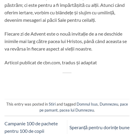
păstrăm; ci este pentru a fi împărtășită cu alții. Atunci când
oferim iertare, vorbim cu blândețe și slujim cu umilință,
devenim mesageri ai păcii Sale pentru ceilalți.
Fiecare zi de Advent este o nouă invitație de a ne deschide
inimile mai larg către pacea lui Hristos, până când aceasta se
va revărsa în fiecare aspect al vieții noastre.
Articol publicat de cbn.com, tradus și adaptat
This entry was posted in
Stiri
and tagged
Domnul Isus
,
Dumnezeu
,
pace
pe pamant
,
pacea lui Dumnezeu
.
Campanie 100 de pachete
Speranță pentru dorințe bune
pentru 100 de copii