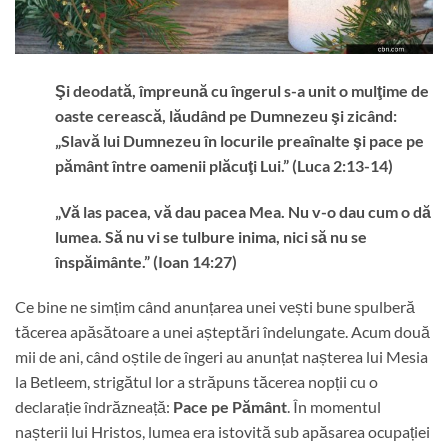
Şi deodată, împreună cu îngerul s-a unit o mulţime de
oaste cerească, lăudând pe Dumnezeu şi zicând:
„Slavă lui Dumnezeu în locurile preaînalte şi pace pe
pământ între oamenii plăcuţi Lui.” (Luca 2:13-14)
„Vă las pacea, vă dau pacea Mea. Nu v-o dau cum o dă
lumea. Să nu vi se tulbure inima, nici să nu se
înspăimânte.” (Ioan 14:27)
Ce bine ne simțim când anunțarea unei vești bune spulberă
tăcerea apăsătoare a unei așteptări îndelungate. Acum două
mii de ani, când oștile de îngeri au anunțat nașterea lui Mesia
la Betleem, strigătul lor a străpuns tăcerea nopții cu o
declarație îndrăzneață:
Pace pe Pământ
. În momentul
nașterii lui Hristos, lumea era istovită sub apăsarea ocupației