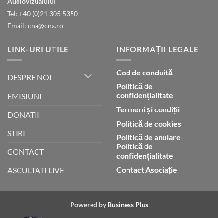
Audiovizualului
lui
Tel: +40 (0)21 305 5350
Dumnezeu
Email: cna@cna.ro
LINK-URI UTILE
INFORMAȚII LEGALE
Cod de conduită
DESPRE NOI
Politică de
confidențialitate
EMISIUNI
Termeni și condiții
DONATII
Politică de cookies
STIRI
Politică de anulare
Politică de
CONTACT
confidențialitate
Contact Asociație
ASCULTATI LIVE
Powered by
Business Plus