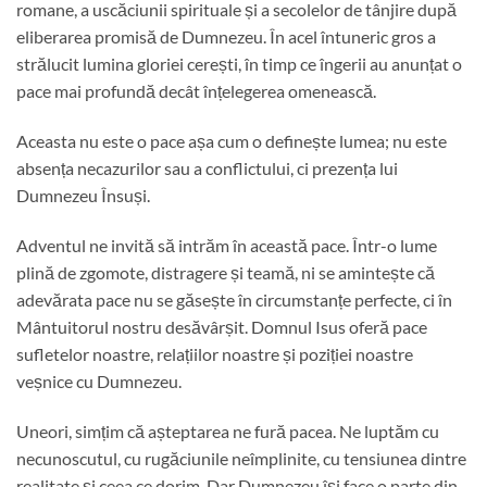
romane, a uscăciunii spirituale și a secolelor de tânjire după
eliberarea promisă de Dumnezeu. În acel întuneric gros a
strălucit lumina gloriei cerești, în timp ce îngerii au anunțat o
pace mai profundă decât înțelegerea omenească.
Aceasta nu este o pace așa cum o definește lumea; nu este
absența necazurilor sau a conflictului, ci prezența lui
Dumnezeu Însuși.
Adventul ne invită să intrăm în această pace. Într-o lume
plină de zgomote, distragere și teamă, ni se amintește că
adevărata pace nu se găsește în circumstanțe perfecte, ci în
Mântuitorul nostru desăvârșit. Domnul Isus oferă pace
sufletelor noastre, relațiilor noastre și poziției noastre
veșnice cu Dumnezeu.
Uneori, simțim că așteptarea ne fură pacea. Ne luptăm cu
necunoscutul, cu rugăciunile neîmplinite, cu tensiunea dintre
realitate și ceea ce dorim. Dar Dumnezeu își face o parte din