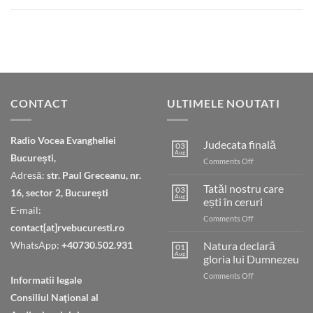
CONTACT
ULTIMELE NOUTATI
Radio Vocea Evangheliei
Judecata finală
03
Aug
București,
on
Comments Off
Judecata
Adresă:
str. Paul Greceanu, nr.
finală
Tatăl nostru care
03
16, sector 2, București
Aug
ești în ceruri
E-mail:
on
Comments Off
contact[at]rvebucuresti.ro
Tatăl
nostru
WhatsApp:
+40730.502.931
Natura declară
01
care
Aug
gloria lui Dumnezeu
ești
on
Comments Off
în
Informatii legale
Natura
ceruri
Consiliul Naţional al
declară
gloria