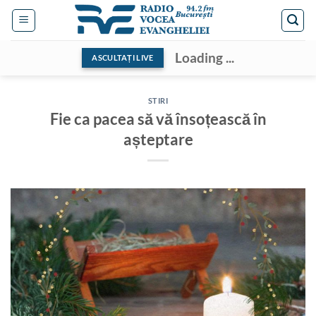
Skip
to
content
Loading ...
ASCULTAȚI LIVE
STIRI
Fie ca pacea să vă însoțească în
așteptare