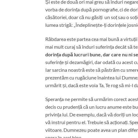
Și este de două ori mai greu să înduri negar
vorba de dorința după pornografie, ci de dori
căsătoriei, doar că nu găsiți un soț sau o soț
lumea strigă: „Îndeplinește-ți dorințele jos
Răbdarea este partea cea mai bună a virtuții 
mai mult curaj să înduri suferința decât să t
dorința după lucruri bune, dar care nu ni se
suferințe și dezamăgiri, dar odată cu acest cu
Iar sarcina noastră este să păstrăm cu smere
prezentăm cu rugăciune înaintea lui Dumnez
urmărit și, dacă este voia Ta, Te rog să mi-l 
Speranța ne permite să urmărim corect aceste
decis cu prudență că un lucru anume este bun 
privința lui. De exemplu, dacă vă doriți un l
vă instrui pentru el. Trebuie să acționați. Sp
viitoare. Dumnezeu poate avea un plan diferi
spera în acel bine.