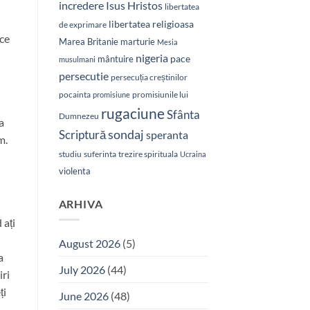
Isus Hristos
incredere
libertatea
libertatea religioasa
de exprimare
 ce
Marea Britanie
marturie
Mesia
nigeria
pace
mântuire
musulmani
persecutie
persecuția creștinilor
pocainta
promisiunile lui
promisiune
rugaciune
Sfânta
Dumnezeu
a
sondaj
Scriptură
speranta
m.
studiu
suferinta
trezire spirituala
Ucraina
violenta
ARHIVA
 ați
August 2026
(5)
a
July 2026
(44)
iri
ți
June 2026
(48)