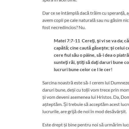
Dar ce se întâmplă dacă trăim cu speranță, aju
avem copii pe cale naturală sau nu găsim ni
fost necredincios? Nu.
Matei 7:7-11 Cereţi, şi vi se va da; cău
capătă; cine caută găseşte; şi celui c
cere fiul său o pâine, să-i dea o piat
sunteţi răi, ştiţi să daţi daruri bune c
lucruri bune celor ce I le cer!
Sarcina noastră este să-I cerem lui Dumneze
daruri bune, deși cu toții vom trece prin mome
și vom deveni asemenea lui Hristos. Da, Dom
așteptăm. Și trebuie să acceptăm acest lucru
lucrurile, are grijă de noi în mod desăvârșit.
Este drept și bine pentru noi să urmărim lucr