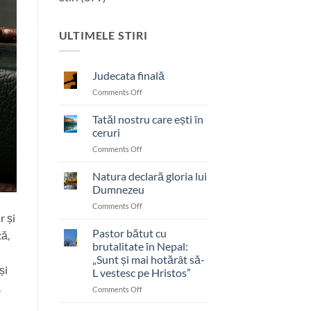
ULTIMELE STIRI
Judecata finală
on
Comments Off
Judecata
finală
Tatăl nostru care ești în
ceruri
on
Comments Off
Tatăl
nostru
Natura declară gloria lui
care
Dumnezeu
ești
on
Comments Off
în
r și
Natura
ceruri
declară
Pastor bătut cu
că,
gloria
brutalitate în Nepal:
lui
„Sunt și mai hotărât să-
Dumnezeu
și
L vestesc pe Hristos”
ă
on
Comments Off
Pastor