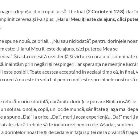
oage ca țepușul din trupul lui să-I fie luat
(2 Corinteni 12:8)
, dar î
plinit cererea și i-a spus:
„Harul Meu îți este de ajuns, căci put
”
.
 spune nouă, celorlalți, „Nu sau niciodată”, pentru dorințele noas
mim este: „Harul Meu îți este de ajuns, căci puterea Mea se
edea.” Și asta necesită rezistență și virtutea curajului, combinate 
ă înaintăm prin negări și respingeri, iar speranța ne menține lucrâ
este posibil. Toate acestea acceptând în același timp că, în final, 
 corectă nu este în voia Lui pentru noi, este spre binele nostru să 
ne refuzăm orice dorință, darămite dorințele pe care Biblia însăși le
un soț sau o soție, copii, un loc de muncă, sănătate și așa mai depa
 a spune „Da!” la orice. „Da!”, meriți acea experiență. „Da!” meriți 
, mai ales dacă trebuie să te îndatorezi pentru ele. Așadar, suntem
 dorințelor noastre și de cedare în fața ispitei de la o vârstă frage