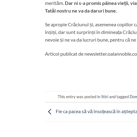
merităm.
Dar ni s-a promis pâinea vieții, vi
Tatăl nostru ne va da daruri bune.
Se apropie Crăciunul și, asemenea copiilor ca
înșiși, dar sunt surprinși în dimineața Crăci
nevoie și ne va da lucruri bune, pentru că ne
Articol publicat de newsletter.oalannoble.c
This entry was posted in
Stiri
and tagged
Dom
Fie ca pacea să vă însoțească în aștept