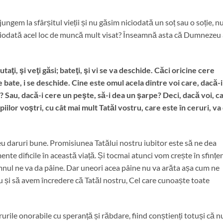
ngem la sfârșitul vieții și nu găsim niciodată un soț sau o soție, n
ciodată acel loc de muncă mult visat? Înseamnă asta că Dumnezeu 
taţi, şi veţi găsi; bateţi, şi vi se va deschide. Căci oricine cere
e bate, i se deschide. Cine este omul acela dintre voi care, dacă-i
ră? Sau, dacă-i cere un peşte, să-i dea un şarpe? Deci, dacă voi, c
opiilor voştri, cu cât mai mult Tatăl vostru, care este în ceruri, va
u daruri bune. Promisiunea Tatălui nostru iubitor este să ne dea
nte dificile în această viață. Și tocmai atunci vom crește în sfințe
nul ne va da pâine. Dar uneori acea pâine nu va arăta așa cum ne
 și să avem încredere că Tatăl nostru, Cel care cunoaște toate
urile onorabile cu speranță și răbdare, fiind conștienți totuși că nu