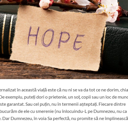
rnalizat în această viață este că nu ni se va da tot ce ne dorim, chia
De exemplu, puteți dori o prietenie, un soț, copii sau un loc de mun
te garantat. Sau cel puțin, nu în termenii așteptați. Fiecare dintre
e bucurăm de ele cu smerenie (nu înlocuindu-L pe Dumnezeu, nu ca 
te. Dar Dumnezeu, în voia Sa perfectă, nu promite să ne împlineasc