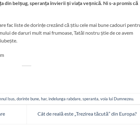
ața din belșug, speranța învierii și viața veșnică. Ni s-a promis că
re fac liste de dorințe crezând că știu cele mai bune cadouri pentr
unului de daruri mult mai frumoase, Tatăl nostru știe de ce avem
 iubește.
om
nul Isus
,
dorinte bune
,
har
,
indelunga rabdare
,
speranta
,
voia lui Dumnezeu
.
are
Cât de reală este „Trezirea tăcută” din Europa?