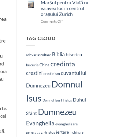
bătut
Marșul pentru Viață nu
cu
va avea loc în centrul
n
brutalitate
orașului Zurich
în
erea
on
Comments Off
Nepal:
Marșul
„Sunt
pentru
și
Viață
mai
TAG CLOUD
tre
nu
hotărât
va
să-
avea
L
Biblia
biserica
adevar
ascultare
cu
loc
vestesc
credinta
nd
în
pe
China
bucurie
centrul
Hristos”
voia
crestini
cuvantul lui
orașului
crestinism
nu
Zurich
Domnul
Dumnezeu
Isus
Duhul
Domnul Isus Hristos
rte.
Dumnezeu
Sfânt
acel
Evanghelia
evanghelizare
dă.
iertare
Hristos
generatia z
inchinare