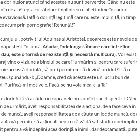
ea dorințelor atunci când acestea nu sunt pervertite. Când nu este
nța de a aștepta cu răbdare împlinirea relației intime în cadrul
ie evlavioasă. Iată o dorință legitimă care nu este împlinită, în timp
nice acum prin pornografie! Renunță!”
curajului, potrivit lui Aquinas și Aristotel, deoarece este nevoie de
e năpustești în luptă.
Așadar, îndelunga răbdare care întreține
 dau, este o formă de rezistență și necesită mult curaj.
Vor exist
raj vine o viziune a binelui pe care îl urmărim și pentru care suferi
nie această dorință , să nu-i permitem să devină un idol și să o
eu, spunându-I: „Doamne, cred că acesta este un lucru bun de
dai. Purifică-mi motivele. Facă-se
nu
voia mea, ci a Ta.”
 dorințe fără a cădea în capcanele prezumției sau disperării. Când
de urmărit, aveți responsabilitatea de a acționa, de a face ceva în
oc de muncă, aveți responsabilitatea de a căuta un loc de muncă, de 
eranța vă permite să acționați pentru că vă dă satisfacția unei împlin
t pentru a vă îndeplini acea dorință a inimii, dar deocamdată, pute