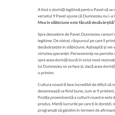
A fost o dorință legitimă pentru Pavel să se r
versetul 9 Pavel spune că Dumnezeu nu i-a îm
Mea în slăbiciune este făcută desăvârșită
Spre deosebire de Pavel, Dumnezeu rareori ne
legitime. De obicei, răspunsul pe care îl pri
desăvârșește în slăbiciune. Așteaptă și vei v
virtutea speranței. Perseverența ne permite s
spre acea dorință bună în orice mod rezonabil 
lui Dumnezeu se va face și, dacă acea dorință
o primim.
Cultura noastră face incredibil de dificil să 
desemnează ca fiind bune, cum ar fi prieteni, 
Poziția proeminentă a culturii noastre este de
produs. Meriți lucrurile pe care ți le dorești
programați să gândim în termeni de afirmare a