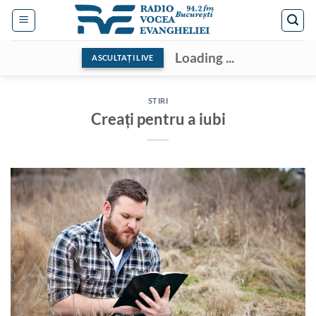
Skip
to
content
Loading ...
ASCULTAȚI LIVE
STIRI
Creați pentru a iubi