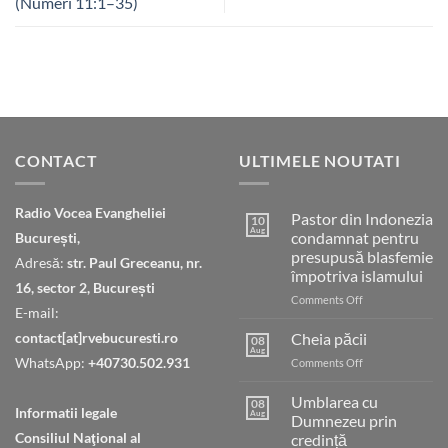
(Numeri 11:1–35)
CONTACT
ULTIMELE NOUTATI
Radio Vocea Evangheliei
Pastor din Indonezia
10
Aug
condamnat pentru
București,
presupusă blasfemie
Adresă:
str. Paul Greceanu, nr.
împotriva islamului
16, sector 2, București
on
Comments Off
E-mail:
Pastor
din
contact[at]rvebucuresti.ro
Cheia păcii
08
Indonezia
Aug
WhatsApp:
+40730.502.931
on
Comments Off
condamnat
Cheia
pentru
păcii
Umblarea cu
presupusă
08
Informatii legale
Aug
Dumnezeu prin
blasfemie
împotriva
Consiliul Naţional al
credință