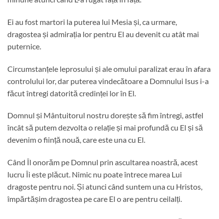
Ei au fost martori la puterea lui Mesia și, ca urmare,
dragostea și admirația lor pentru El au devenit cu atât mai
puternice.
Circumstanțele leprosului și ale omului paralizat erau în afara
controlului lor, dar puterea vindecătoare a Domnului Isus i-a
făcut întregi datorită credinței lor în El.
Domnul și Mântuitorul nostru dorește să fim întregi, astfel
încât să putem dezvolta o relație și mai profundă cu El și să
devenim o ființă nouă, care este una cu El.
Când Îl onorăm pe Domnul prin ascultarea noastră, acest
lucru Îi este plăcut. Nimic nu poate întrece marea Lui
dragoste pentru noi. Și atunci când suntem una cu Hristos,
împărtășim dragostea pe care El o are pentru ceilalți.