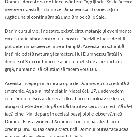
Domnul dorește să ne binecuvânteze, îngrijindu-Se de fiecare
nevoie a noastră, în timp ce rămânem cu El conectați în
rugăciune și continuăm să umblăm pe căile Sale.
Dar în cursul vieții noastre, există circumstanțe și evenimente
care sunt în afara controlului nostru. Deciziile luate de alții
pot determina ceea ce ni se întâmplă. Aceasta nu schimbă
însă niciodată natura și caracterul lui Dumnezeu Tatăl în
demersul Său continuu de a ne călăuzi și de a ne purta de
grijă, numai noi să căutăm să facem voia Lui.
Aceasta începe prin a ne apropia de Dumnezeu cu credință și
smerenie. Așa s-a întâmplat în Matei 8:1-17, unde vedem
cum Domnul Isus a vindecat direct un om bolnav de lepră,
atingându-Se de el, după ce bărbatul i-a cerut cu credință să-l
facă bine. Mai depare în același pasaj biblic, observăm că
Domnul Isus a vindecat și indirect un om paralizat, prin
credința unui sutaș care a crezut că Domnul putea face acea
minune atunci când L-a rugat față în față.