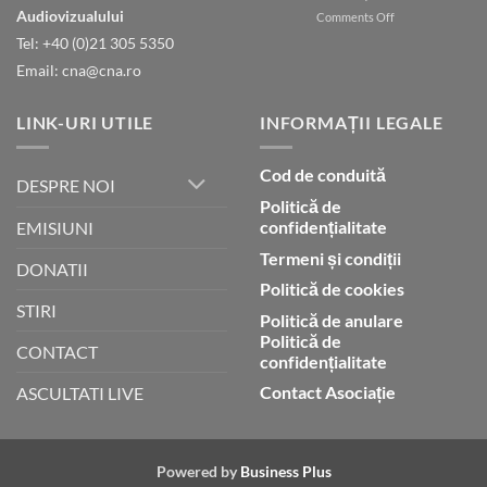
islamului
Audiovizualului
on
Comments Off
Umblarea
Tel: +40 (0)21 305 5350
cu
Email: cna@cna.ro
Dumnezeu
prin
credință
LINK-URI UTILE
INFORMAȚII LEGALE
Cod de conduită
DESPRE NOI
Politică de
confidențialitate
EMISIUNI
Termeni și condiții
DONATII
Politică de cookies
STIRI
Politică de anulare
Politică de
CONTACT
confidențialitate
Contact Asociație
ASCULTATI LIVE
Powered by
Business Plus