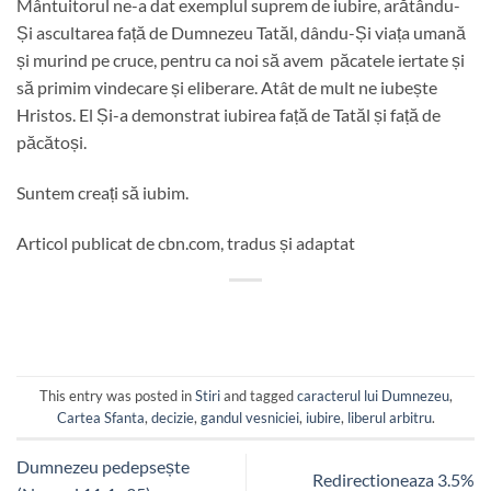
Mântuitorul ne-a dat exemplul suprem de iubire, arătându-
Și ascultarea față de Dumnezeu Tatăl, dându-Și viața umană
și murind pe cruce, pentru ca noi să avem păcatele iertate și
să primim vindecare și eliberare. Atât de mult ne iubește
Hristos. El Și-a demonstrat iubirea față de Tatăl și față de
păcătoși.
Suntem creați să iubim.
Articol publicat de cbn.com, tradus și adaptat
This entry was posted in
Stiri
and tagged
caracterul lui Dumnezeu
,
Cartea Sfanta
,
decizie
,
gandul vesniciei
,
iubire
,
liberul arbitru
.
Dumnezeu pedepsește
Redirectioneaza 3.5%