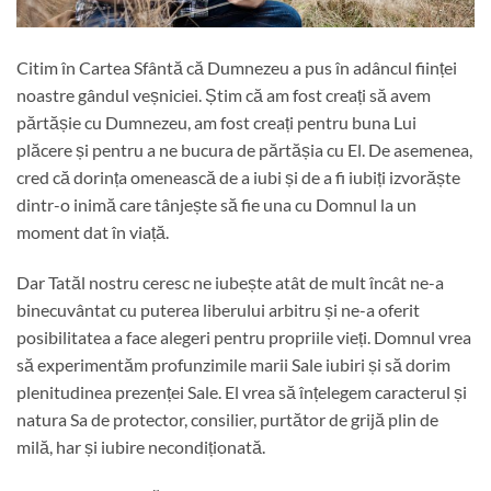
Citim în Cartea Sfântă că Dumnezeu a pus în adâncul ființei
noastre gândul veșniciei. Știm că am fost creați să avem
părtășie cu Dumnezeu, am fost creați pentru buna Lui
plăcere și pentru a ne bucura de părtășia cu El. De asemenea,
cred că dorința omenească de a iubi și de a fi iubiți izvorăște
dintr-o inimă care tânjește să fie una cu Domnul la un
moment dat în viață.
Dar Tatăl nostru ceresc ne iubește atât de mult încât ne-a
binecuvântat cu puterea liberului arbitru și ne-a oferit
posibilitatea a face alegeri pentru propriile vieți. Domnul vrea
să experimentăm profunzimile marii Sale iubiri și să dorim
plenitudinea prezenței Sale. El vrea să înțelegem caracterul și
natura Sa de protector, consilier, purtător de grijă plin de
milă, har și iubire necondiționată.