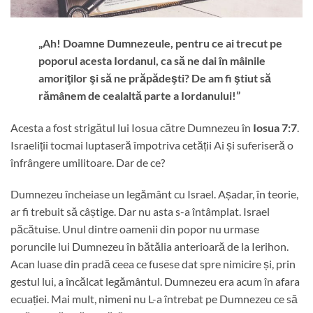
„Ah! Doamne Dumnezeule, pentru ce ai trecut pe
poporul acesta Iordanul, ca să ne dai în mâinile
amoriţilor şi să ne prăpădeşti? De am fi ştiut să
rămânem de cealaltă parte a Iordanului!”
Acesta a fost strigătul lui Iosua către Dumnezeu în
Iosua 7:7
.
Israeliții tocmai luptaseră împotriva cetății Ai și suferiseră o
înfrângere umilitoare. Dar de ce?
Dumnezeu încheiase un legământ cu Israel. Așadar, în teorie,
ar fi trebuit să câștige. Dar nu asta s-a întâmplat. Israel
păcătuise. Unul dintre oamenii din popor nu urmase
poruncile lui Dumnezeu în bătălia anterioară de la Ierihon.
Acan luase din pradă ceea ce fusese dat spre nimicire și, prin
gestul lui, a încălcat legământul. Dumnezeu era acum în afara
ecuației. Mai mult, nimeni nu L-a întrebat pe Dumnezeu ce să