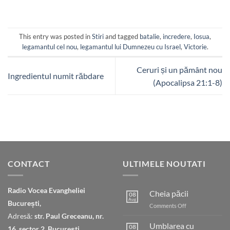
This entry was posted in
Stiri
and tagged
batalie
,
incredere
,
Iosua
,
legamantul cel nou
,
legamantul lui Dumnezeu cu Israel
,
Victorie
.
Ceruri și un pământ nou
Ingredientul numit răbdare
(Apocalipsa 21:1-8)
CONTACT
ULTIMELE NOUTATI
Radio Vocea Evangheliei
Cheia păcii
08
Aug
București,
on
Comments Off
Cheia
Adresă:
str. Paul Greceanu, nr.
păcii
Umblarea cu
08
16, sector 2, București