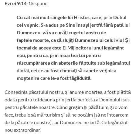
Evrei 9:14-15
spune:
Cu cât mai mult sângele lui Hristos, care, prin Duhul
cel veşnic, S-a adus pe Sine Însuşi jertfă fără pată lui
Dumnezeu, vă va curăţi cugetul vostru de
faptele moarte, ca să slujiţi Dumnezeului celui viu! Şi
tocmai de aceea este El Mijlocitorul unui legământ
nou, pentru ca, prin moartea Lui pentru
răscumpărarea din abaterile făptuite sub legământul
dintâi, cei ce au fost chemaţi să capete veşnica
moştenire care le-a fost făgăduită.
Consecința păcatului nostru, și anume moartea, a fost plătită
odată pentru totdeauna prin jertfa perfectă a Domnului Isus
pentru păcatele noastre. Când greșim și păcătuim, și o vom
face, trebuie să mărturisim și să ne pocăim [să ne întoarcem
de la păcatele noastre], iar Dumnezeu ne iartă. Ce legământ
nou extraordinar!