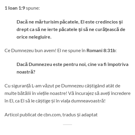
1 Ioan 1:9
spune:
Dacă ne mărturisim păcatele, El este credincios şi
drept ca să ne ierte păcatele şi să ne curăţească de
orice nelegiuire.
Ce Dumnezeu bun avem! El ne spune în
Romani 8:31b
:
Dacă Dumnezeu este pentru noi, cine va fi împotriva
noastră?
Cu siguranță L-am văzut pe Dumnezeu câștigând atât de
multe bătălii în viețile noastre! Vă încurajez să aveți încredere
în El, ca El să le câștige și în viața dumneavoastră!
Articol publicat de cbn.com, tradus și adaptat