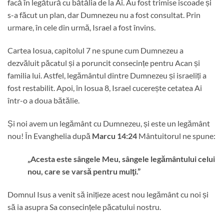
facă în legătură cu bătălia de la Ai. Au fost trimise iscoade și
s-a făcut un plan, dar Dumnezeu nu a fost consultat. Prin
urmare, în cele din urmă, Israel a fost învins.
Cartea Iosua, capitolul 7 ne spune cum Dumnezeu a
dezvăluit păcatul și a poruncit consecințe pentru Acan și
familia lui. Astfel, legământul dintre Dumnezeu și israeliți a
fost restabilit. Apoi, în Iosua 8, Israel cucerește cetatea Ai
într-o a doua bătălie.
Și noi avem un legământ cu Dumnezeu, și este un legământ
nou! În Evanghelia după
Marcu 14:24
Mântuitorul ne spune:
„Acesta este sângele Meu, sângele legământului celui
nou, care se varsă pentru mulţi.”
Domnul Isus a venit să inițieze acest nou legământ cu noi și
să ia asupra Sa consecințele păcatului nostru.