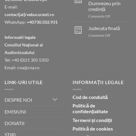
Aug
Dumnezeu prin
E-mail:
credință
contact[at]rvebucuresti.ro
on
Comments Off
Umblarea
WhatsApp:
+40730.502.931
cu
Judecata finală
03
Dumnezeu
Aug
on
Comments Off
Informatii legale
prin
Judecata
credință
Consiliul Naţional al
finală
Audiovizualului
Tel: +40 (0)21 305 5350
Email: cna@cna.ro
LINK-URI UTILE
INFORMAȚII LEGALE
Cod de conduită
DESPRE NOI
Politică de
confidențialitate
EMISIUNI
Termeni și condiții
DONATII
Politică de cookies
STIRI