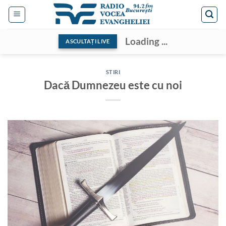
Skip
to
content
Loading ...
ASCULTAȚI LIVE
STIRI
Dacă Dumnezeu este cu noi