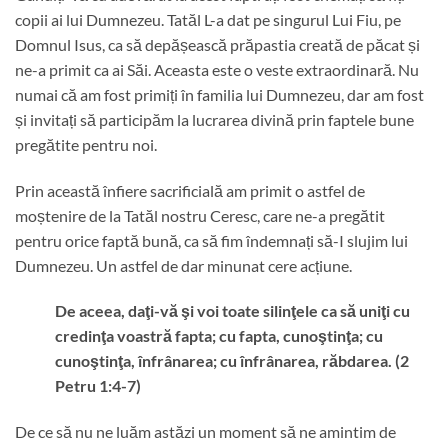
copii ai lui Dumnezeu. Tatăl L-a dat pe singurul Lui Fiu, pe
Domnul Isus, ca să depășească prăpastia creată de păcat și
ne-a primit ca ai Săi. Aceasta este o veste extraordinară. Nu
numai că am fost primiți în familia lui Dumnezeu, dar am fost
și invitați să participăm la lucrarea divină prin faptele bune
pregătite pentru noi.
Prin această înfiere sacrificială am primit o astfel de
moștenire de la Tatăl nostru Ceresc, care ne-a pregătit
pentru orice faptă bună, ca să fim îndemnați să-I slujim lui
Dumnezeu. Un astfel de dar minunat cere acțiune.
De aceea, daţi-vă şi voi toate silinţele ca să uniţi cu
credinţa voastră fapta; cu fapta, cunoştinţa; cu
cunoştinţa, înfrânarea; cu înfrânarea, răbdarea. (2
Petru 1:4-7)
De ce să nu ne luăm astăzi un moment să ne amintim de