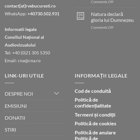
on
Comments Off
contact[at]rvebucuresti.ro
Tatăl
nostru
WhatsApp:
+40730.502.931
Natura declară
01
care
Aug
gloria lui Dumnezeu
ești
on
Comments Off
în
Informatii legale
Natura
ceruri
Consiliul Naţional al
declară
gloria
Audiovizualului
lui
Tel: +40 (0)21 305 5350
Dumnezeu
Email: cna@cna.ro
LINK-URI UTILE
INFORMAȚII LEGALE
Cod de conduită
DESPRE NOI
Politică de
confidențialitate
EMISIUNI
Termeni și condiții
DONATII
Politică de cookies
STIRI
Politică de anulare
Politică de