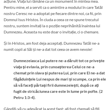
acțiune. Viața lui rămâne ca un monument în mintea mea.
Pentru mine, el a servit ca o amintire a modului în care Tatăl
nostru Ceresc ne-a adoptat pe fiecare dintre noi, ca fii, prin
Domnul Isus Hristos. În ciuda a ceea ce ne spune trecutul
nostru, suntem invitați la o poziție neprihănită înaintea lui
Dumnezeu. Aceasta nu este doar o invitație, ci o chemare.
Și în Hristos, am fost deja acceptați. Dumnezeu Tatăl ne-a
numit copii ai Săi și ne-a dat tot ceea ce avem nevoie!
Dumnezeiasca Lui putere ne-a dăruit tot ce priveşte
viaţa şi evlavia, prin cunoaşterea Celui ce ne-a
chemat prin slava şi puterea Lui, prin care El ne-a dat
făgăduinţele Lui nespus de mari şi scumpe, ca prin ele
să vă faceţi părtaşi firii dumnezeieşti, după ce aţi
fugit de stricăciunea care este în lume prin pofte. (2
Petru 1:3-4).
Gândiți-vă cu adevărat la acest fapt: ați fost chemați să fiți