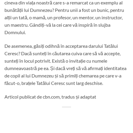
cineva din viața noastră care s-a remarcat ca un exemplu al
bunătății lui Dumnezeu? Pentru unii a fost un bunic, pentru
alții un tată, o mamă, un profesor, un mentor, un instructor,
un maestru. Gândiți-vă la cei care vă inspiră în slujba
Domnului.
De asemenea, găsiți odihnă în acceptarea darului Tatălui
Ceresc? Dacă sunteți în căutarea cuiva care să vă accepte,
sunteți în locul potrivit. Există o invitație cu numele
dumneavoastră pe ea. Și dacă vreți să vă afirmați identitatea
de copil al lui Dumnezeu și să primiți chemarea pe care v-a
făcut-o, brațele Tatălui Ceresc sunt larg deschise.
Articol publicat de cbn.com, tradus și adaptat