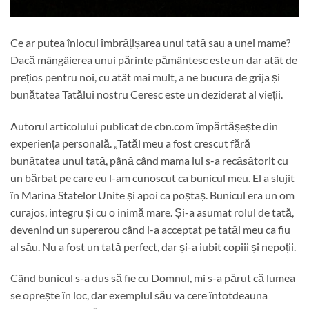
Ce ar putea înlocui îmbrățișarea unui tată sau a unei mame?
Dacă mângâierea unui părinte pământesc este un dar atât de
prețios pentru noi, cu atât mai mult, a ne bucura de grija și
bunătatea Tatălui nostru Ceresc este un deziderat al vieții.
Autorul articolului publicat de cbn.com împărtășește din
experiența personală. „Tatăl meu a fost crescut fără
bunătatea unui tată, până când mama lui s-a recăsătorit cu
un bărbat pe care eu l-am cunoscut ca bunicul meu. El a slujit
în Marina Statelor Unite și apoi ca poștaș. Bunicul era un om
curajos, integru și cu o inimă mare. Și-a asumat rolul de tată,
devenind un supererou când l-a acceptat pe tatăl meu ca fiu
al său. Nu a fost un tată perfect, dar și-a iubit copiii și nepoții.
Când bunicul s-a dus să fie cu Domnul, mi s-a părut că lumea
se oprește în loc, dar exemplul său va cere întotdeauna