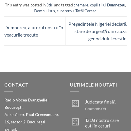
This entry was posted in
Stiri
and tagged
chemare
,
copii ai lui Dumnezeu
,
Domnul Isus
,
supererou
,
Tatăl Ceresc
.
Președintele Nigeriei declară
Dumnezeu, ajutorul nostru în
stare de urgență din cauza
veacurile trecute
genocidului creștin
CONTACT
ULTIMELE NOUTATI
Radio Vocea Evangheliei
Judecata finală
03
Aug
București,
on
Comments Off
Judecata
Adresă:
str. Paul Greceanu, nr.
finală
Tatăl nostru care
03
16, sector 2, București
Aug
ești în ceruri
E-mail: