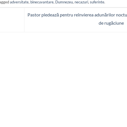
agged
adversitate
,
binecuvantare
,
Dumnezeu
,
necazuri
,
suferinte
.
Pastor pledează pentru reînvierea adunărilor noct
de rugăciune