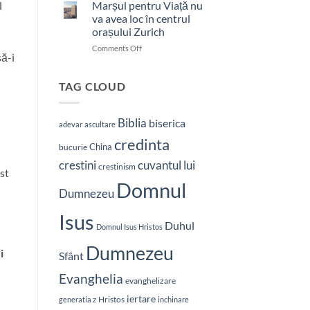
bătut
l
Marșul pentru Viață nu
cu
va avea loc în centrul
brutalitate
orașului Zurich
în
on
Comments Off
Nepal:
să-i
Marșul
„Sunt
pentru
și
Viață
mai
TAG CLOUD
nu
hotărât
va
să-
avea
L
Biblia
biserica
adevar
ascultare
loc
vestesc
credinta
în
pe
China
bucurie
centrul
Hristos”
crestini
cuvantul lui
orașului
crestinism
est
Zurich
Domnul
Dumnezeu
Isus
Duhul
Domnul Isus Hristos
Dumnezeu
i
Sfânt
Evanghelia
evanghelizare
iertare
Hristos
generatia z
inchinare