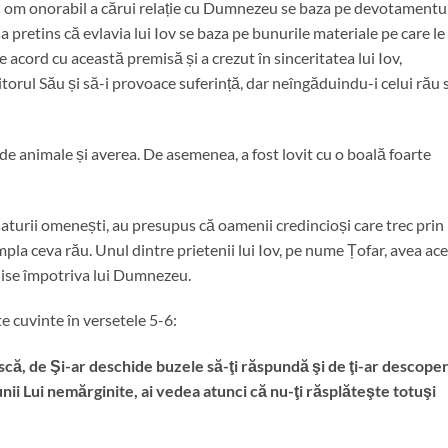
un om onorabil a cărui relație cu Dumnezeu se baza pe devotamentu
 a pretins că evlavia lui Iov se baza pe bunurile materiale pe care le
acord cu această premisă și a crezut în sinceritatea lui Iov,
itorul Său și să-i provoace suferință, dar neîngăduindu-i celui rău 
 de animale și averea. De asemenea, a fost lovit cu o boală foarte
naturii omenești, au presupus că oamenii credincioși care trec prin
âmpla ceva rău. Unul dintre prietenii lui Iov, pe nume Țofar, avea ac
uise împotriva lui Dumnezeu.
te cuvinte în versetele 5-6:
ă, de Şi-ar deschide buzele să-ţi răspundă şi de ţi-ar descoper
iunii Lui nemărginite, ai vedea atunci că nu-ţi răsplăteşte totuşi