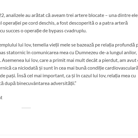
2, analizele au arătat că aveam trei artere blocate – una dintre ele
l operației pe cord deschis, a fost descoperită o a patra arteră
at cu succes o operație de bypass cvadruplu.
plului lui Iov, temelia vieții mele se bazează pe relația profundă 
mas statornic în comunicarea mea cu Dumnezeu de-a lungul anilor,
. Asemenea lui Iov, care a primit mai mult decât a pierdut, am avut
rnică ca niciodată și sunt în cea mai bună condiție cardiovascular
 pași. Însă cel mai important, ca și în cazul lui Iov, relația mea cu
ă după binecuvântarea adversității.”
at