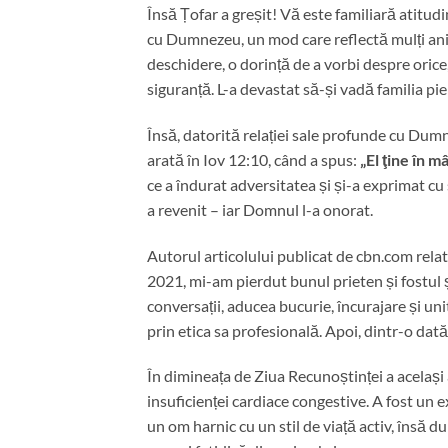
Însă Țofar a greșit! Vă este familiară atitudi
cu Dumnezeu, un mod care reflectă mulți ani d
deschidere, o dorință de a vorbi despre orice,
siguranță. L-a devastat să-și vadă familia p
Însă, datorită relației sale profunde cu Dum
arată în Iov 12:10, când a spus:
„El ţine în m
ce a îndurat adversitatea și și-a exprimat c
a revenit – iar Domnul l-a onorat.
Autorul articolului publicat de cbn.com rela
2021, mi-am pierdut bunul prieten și fostul șef
conversații, aducea bucurie, încurajare și un
prin etica sa profesională. Apoi, dintr-o dată
În dimineața de Ziua Recunoștinței a același 
insuficienței cardiace congestive. A fost un 
un om harnic cu un stil de viață activ, însă du