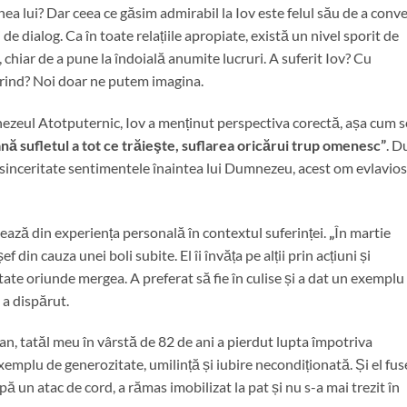
nea lui? Dar ceea ce găsim admirabil la Iov este felul său de a conv
e dialog. Ca în toate relațiile apropiate, există un nivel sporit de
 chiar de a pune la îndoială anumite lucruri. A suferit Iov? Cu
ierind? Noi doar ne putem imagina.
nezeul Atotputernic, Iov a menținut perspectiva corectă, așa cum s
ână sufletul a tot ce trăieşte, suflarea oricărui trup omenesc”
. D
u sinceritate sentimentele înaintea lui Dumnezeu, acest om evlavios
tează din experiența personală în contextul suferinței.
„
În martie
 din cauza unei boli subite. El îi învăța pe alții prin acțiuni și
itate oriunde mergea. A preferat să fie în culise și a dat un exemplu
 a dispărut.
an, tatăl meu în vârstă de 82 de ani a pierdut lupta împotriva
exemplu de generozitate, umilință și iubire necondiționată. Și el fu
pă un atac de cord, a rămas imobilizat la pat și nu s-a mai trezit în