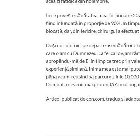
acea zi fatidică din noiembrie.
În ce privește sănătatea mea, în ianuarie 202
fiind înfundată în proporție de 90%. În timpu
blocată, dar, din fericire, chirurgul a efectu
Deși nu sunt nici pe departe asemănător exem
care o am cu Dumnezeu. La fel ca Iov, am ră
apropiindu-mă de El în timp ce trec prin vale
experiență similară. Inima mea este mai pute
până acum, reușind să parcurg zilnic 10.000 de
Domnul a devenit mai profundă și mai bogat
Articol publicat de cbn.com, tradus și adapt