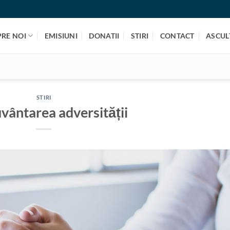
PRE NOI
EMISIUNI
DONATII
STIRI
CONTACT
ASCULT
STIRI
vântarea adversității