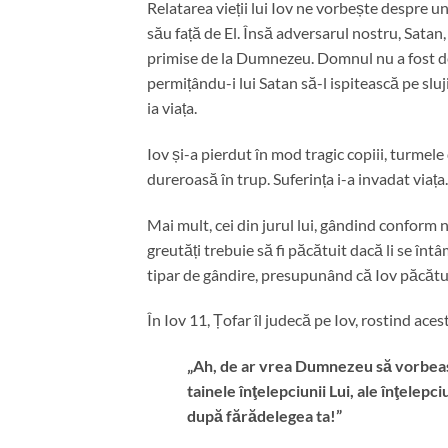
Relatarea vieții lui Iov ne vorbește despre 
său față de El. Însă adversarul nostru, Satan,
primise de la Dumnezeu. Domnul nu a fost de 
permițându-i lui Satan să-l ispitească pe sluj
ia viața.
Iov și-a pierdut în mod tragic copiii, turmele
dureroasă în trup. Suferința i-a invadat viața.
Mai mult, cei din jurul lui, gândind conform 
greutăți trebuie să fi păcătuit dacă li se înt
tipar de gândire, presupunând că Iov păcăt
În Iov 11, Țofar îl judecă pe Iov, rostind aces
„Ah, de ar vrea Dumnezeu să vorbeasc
tainele înţelepciunii Lui, ale înţelepc
după fărădelegea ta!”