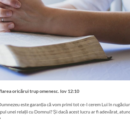
suflarea oricărui trup omenesc. Iov 12:10
 Dumnezeu este garanția că vom primi tot ce-I cerem Lui în rugăciu
opul unei relații cu Domnul? Și dacă acest lucru ar fi adevărat, atunc
?