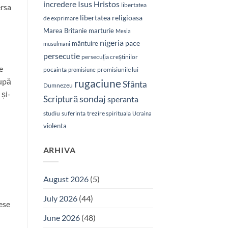
Isus Hristos
incredere
libertatea
ersa
libertatea religioasa
de exprimare
Marea Britanie
marturie
Mesia
nigeria
pace
mântuire
musulmani
persecutie
persecuția creștinilor
e
pocainta
promisiunile lui
promisiune
upă
rugaciune
Sfânta
Dumnezeu
 și-
sondaj
Scriptură
speranta
studiu
suferinta
trezire spirituala
Ucraina
violenta
ARHIVA
August 2026
(5)
July 2026
(44)
sese
June 2026
(48)