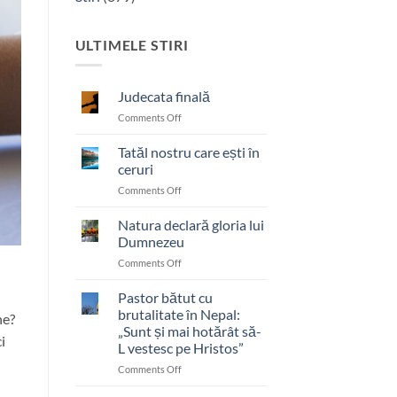
ULTIMELE STIRI
Judecata finală
on
Comments Off
Judecata
finală
Tatăl nostru care ești în
ceruri
on
Comments Off
Tatăl
nostru
Natura declară gloria lui
care
Dumnezeu
ești
on
Comments Off
în
Natura
ceruri
declară
Pastor bătut cu
gloria
brutalitate în Nepal:
ne?
lui
„Sunt și mai hotărât să-
Dumnezeu
i
L vestesc pe Hristos”
on
Comments Off
Pastor