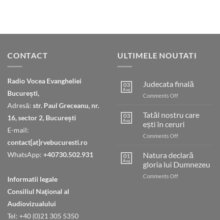
CONTACT
ULTIMELE NOUTATI
Radio Vocea Evangheliei
Judecata finală
03
Aug
București,
on
Comments Off
Judecata
Adresă:
str. Paul Greceanu, nr.
finală
Tatăl nostru care
03
16, sector 2, București
Aug
ești în ceruri
E-mail:
on
Comments Off
contact[at]rvebucuresti.ro
Tatăl
nostru
WhatsApp:
+40730.502.931
Natura declară
01
care
Aug
gloria lui Dumnezeu
ești
on
Comments Off
în
Informatii legale
Natura
ceruri
Consiliul Naţional al
declară
gloria
Audiovizualului
lui
Tel: +40 (0)21 305 5350
Dumnezeu