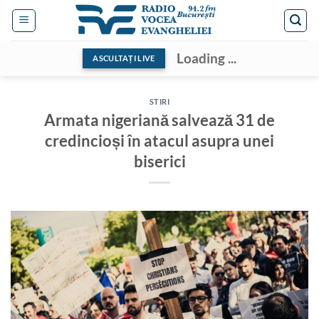
Skip
to
content
Loading ...
ASCULTAȚI LIVE
STIRI
Armata nigeriană salvează 31 de
credincioși în atacul asupra unei
biserici