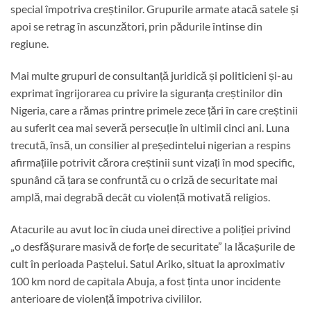
special împotriva creștinilor. Grupurile armate atacă satele și
apoi se retrag în ascunzători, prin pădurile întinse din
regiune.
Mai multe grupuri de consultanță juridică și politicieni și-au
exprimat îngrijorarea cu privire la siguranța creștinilor din
Nigeria, care a rămas printre primele zece țări în care creștinii
au suferit cea mai severă persecuție în ultimii cinci ani. Luna
trecută, însă, un consilier al președintelui nigerian a respins
afirmațiile potrivit cărora creștinii sunt vizați în mod specific,
spunând că țara se confruntă cu o criză de securitate mai
amplă, mai degrabă decât cu violență motivată religios.
Atacurile au avut loc în ciuda unei directive a poliției privind
„o desfășurare masivă de forțe de securitate” la lăcașurile de
cult în perioada Paștelui. Satul Ariko, situat la aproximativ
100 km nord de capitala Abuja, a fost ținta unor incidente
anterioare de violență împotriva civililor.