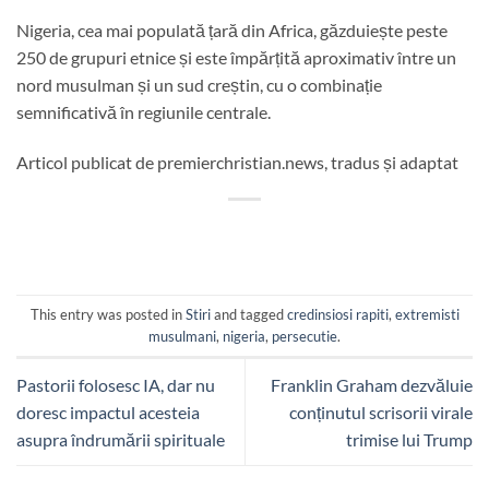
Nigeria, cea mai populată țară din Africa, găzduiește peste
250 de grupuri etnice și este împărțită aproximativ între un
nord musulman și un sud creștin, cu o combinație
semnificativă în regiunile centrale.
Articol publicat de premierchristian.news, tradus și adaptat
This entry was posted in
Stiri
and tagged
credinsiosi rapiti
,
extremisti
musulmani
,
nigeria
,
persecutie
.
Pastorii folosesc IA, dar nu
Franklin Graham dezvăluie
doresc impactul acesteia
conținutul scrisorii virale
asupra îndrumării spirituale
trimise lui Trump