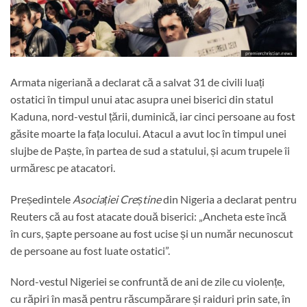
Armata nigeriană a declarat că a salvat 31 de civili luați
ostatici în timpul unui atac asupra unei biserici din statul
Kaduna, nord-vestul țării, duminică, iar cinci persoane au fost
găsite moarte la fața locului. Atacul a avut loc în timpul unei
slujbe de Paște, în partea de sud a statului, și acum trupele îi
urmăresc pe atacatori.
Președintele
Asociației Creștine
din Nigeria a declarat pentru
Reuters că au fost atacate două biserici: „Ancheta este încă
în curs, șapte persoane au fost ucise și un număr necunoscut
de persoane au fost luate ostatici”.
Nord-vestul Nigeriei se confruntă de ani de zile cu violențe,
cu răpiri în masă pentru răscumpărare și raiduri prin sate, în