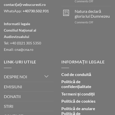
on
Comments Off
contact[at]rvebucuresti.ro
Tatăl
nostru
WhatsApp:
+40730.502.931
Natura declară
01
care
Aug
gloria lui Dumnezeu
ești
on
Comments Off
în
Informatii legale
Natura
ceruri
Consiliul Naţional al
declară
gloria
Audiovizualului
lui
Tel: +40 (0)21 305 5350
Dumnezeu
Email: cna@cna.ro
LINK-URI UTILE
INFORMAȚII LEGALE
Cod de conduită
DESPRE NOI
Politică de
confidențialitate
EMISIUNI
Termeni și condiții
DONATII
Politică de cookies
STIRI
Politică de anulare
Politică de