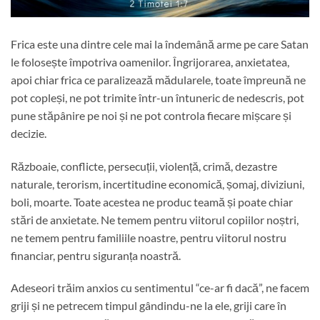
Frica este una dintre cele mai la îndemână arme pe care Satan
le folosește împotriva oamenilor. Îngrijorarea, anxietatea,
apoi chiar frica ce paralizează mădularele, toate împreună ne
pot copleși, ne pot trimite într-un întuneric de nedescris, pot
pune stăpânire pe noi și ne pot controla fiecare mișcare și
decizie.
Războaie, conflicte, persecuții, violență, crimă, dezastre
naturale, terorism, incertitudine economică, șomaj, diviziuni,
boli, moarte. Toate acestea ne produc teamă și poate chiar
stări de anxietate. Ne temem pentru viitorul copiilor noștri,
ne temem pentru familiile noastre, pentru viitorul nostru
financiar, pentru siguranța noastră.
Adeseori trăim anxios cu sentimentul “ce-ar fi dacă”, ne facem
griji și ne petrecem timpul gândindu-ne la ele, griji care în