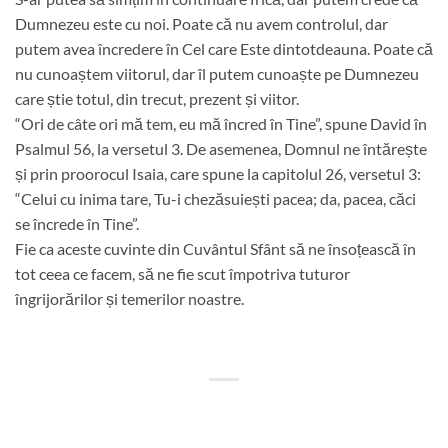
Dumnezeu este cu noi. Poate că nu avem controlul, dar
putem avea încredere în Cel care Este dintotdeauna. Poate că
nu cunoaștem viitorul, dar îl putem cunoaște pe Dumnezeu
care știe totul, din trecut, prezent și viitor.
“Ori de câte ori mă tem, eu mă încred în Tine”, spune David în
Psalmul 56, la versetul 3. De asemenea, Domnul ne întărește
și prin proorocul Isaia, care spune la capitolul 26, versetul 3:
“Celui cu inima tare, Tu-i chezăsuiești pacea; da, pacea, căci
se încrede în Tine”.
Fie ca aceste cuvinte din Cuvântul Sfânt să ne însoțească în
tot ceea ce facem, să ne fie scut împotriva tuturor
îngrijorărilor și temerilor noastre.