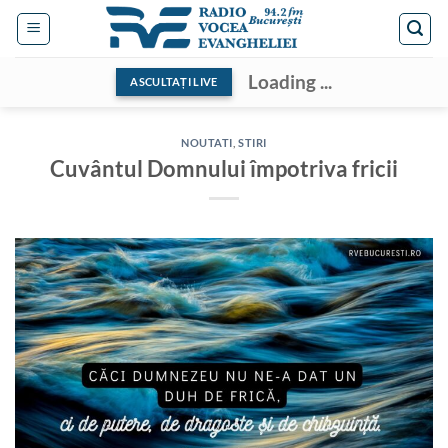
Skip
to
content
Loading ...
ASCULTAȚI LIVE
NOUTATI
,
STIRI
Cuvântul Domnului împotriva fricii