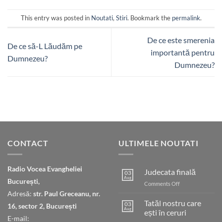
This entry was posted in
Noutati
,
Stiri
. Bookmark the
permalink
.
De ce este smerenia
De ce să-L Lăudăm pe
importantă pentru
Dumnezeu?
Dumnezeu?
CONTACT
ULTIMELE NOUTATI
Radio Vocea Evangheliei
Judecata finală
03
Aug
București,
on
Comments Off
Judecata
Adresă:
str. Paul Greceanu, nr.
finală
Tatăl nostru care
03
16, sector 2, București
Aug
ești în ceruri
E-mail: