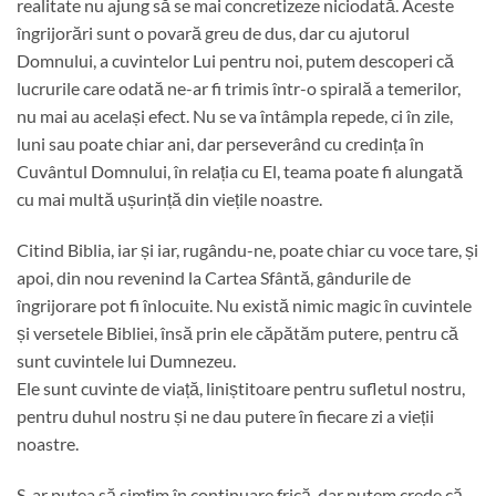
realitate nu ajung să se mai concretizeze niciodată. Aceste
îngrijorări sunt o povară greu de dus, dar cu ajutorul
Domnului, a cuvintelor Lui pentru noi, putem descoperi că
lucrurile care odată ne-ar fi trimis într-o spirală a temerilor,
nu mai au același efect. Nu se va întâmpla repede, ci în zile,
luni sau poate chiar ani, dar perseverând cu credința în
Cuvântul Domnului, în relația cu El, teama poate fi alungată
cu mai multă ușurință din viețile noastre.
Citind Biblia, iar și iar, rugându-ne, poate chiar cu voce tare, și
apoi, din nou revenind la Cartea Sfântă, gândurile de
îngrijorare pot fi înlocuite. Nu există nimic magic în cuvintele
și versetele Bibliei, însă prin ele căpătăm putere, pentru că
sunt cuvintele lui Dumnezeu.
Ele sunt cuvinte de viață, liniștitoare pentru sufletul nostru,
pentru duhul nostru și ne dau putere în fiecare zi a vieții
noastre.
S-ar putea să simțim în continuare frică, dar putem crede că