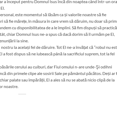
var a început pentru Domnul Isus încă din noaptea când într-un or
El.
rsonal, este momentul să lăsăm ca și valorile noastre să fie
ri să fie mărețe, în măsura în care vrem să dăruim, nu doar să prim
ndem cu disponibilitatea de a le împlini. Să fim dispuși să practic
tât, chiar Domnul Isus ne-a spus că dacă dorim să îl urmăm pe El,
enunțării la sine.
ostru la același fel de dăruire. Tot El ne-a învățat că ”robul nu es
 a fost dispus să ne iubească până la sacrificiul suprem, tot la fel
păsările cerului au cuiburi, dar Fiul omului n-are unde-Şi odihni
încă din primele clipe ale sosirii Sale pe pământul păcătos. Deși ar f
chiar palate sau împărății, El a ales să nu se abată nicio clipă de la
or noastre.