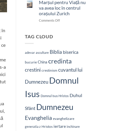
bătut
Marșul pentru Viață nu
cu
va avea loc în centrul
brutalitate
orașului Zurich
în
on
Comments Off
Nepal:
Marșul
„Sunt
 în
pentru
și
Viață
mai
TAG CLOUD
i
nu
hotărât
 ce
va
să-
avea
L
Biblia
biserica
adevar
ascultare
loc
vestesc
ume
credinta
în
pe
China
bucurie
centrul
Hristos”
s-a
crestini
cuvantul lui
orașului
crestinism
ici
Zurich
Domnul
tut
Dumnezeu
Isus
Duhul
Domnul Isus Hristos
oua
Dumnezeu
Sfânt
ui,
Evanghelia
să
evanghelizare
ul
iertare
Hristos
generatia z
inchinare