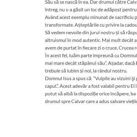
Său să se nască în ea. Dar drumul către Cal
întreg, nu s-a găsit un loc de adăpost pentru 
Având acest exemplu minunat de sacrificiu pe
transformate. Așteptările cu privire la cadou
Să vedem nevoile din jurul nostru și să răspu
altruismul în mod autentic. Mai mult decât a
avem de purtat în fiecare zi o cruce. Crucea r
În acest fel, luăm parte împreună cu Domnul n
mai mare decât stăpânul său”. Așadar, dacă El
trebuie să iubim și noi, la rândul nostru.
Domnul Isus a spus că ”Vulpile au vizuini şi 
capul.”. Acest adevăr a fost valabil pentru El 
putut să aibă la dispoziție orice încăpere, ba 
drumul spre Calvar care a adus salvare viețil