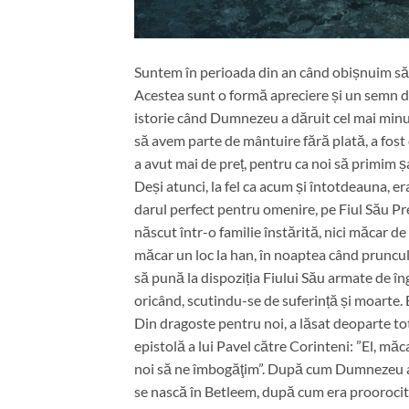
Suntem în perioada din an când obișnuim să of
Acestea sunt o formă apreciere și un semn de
istorie când Dumnezeu a dăruit cel mai minun
să avem parte de mântuire fără plată, a fos
a avut mai de preț, pentru ca noi să primim ș
Deși atunci, la fel ca acum și întotdeauna, e
darul perfect pentru omenire, pe Fiul Său Pre
născut într-o familie înstărită, nici măcar de 
măcar un loc la han, în noaptea când pruncul
să pună la dispoziția Fiului Său armate de în
oricând, scutindu-se de suferință și moarte. E
Din dragoste pentru noi, a lăsat deoparte tot
epistolă a lui Pavel către Corinteni: ”El, măc
noi să ne îmbogăţim”. După cum Dumnezeu a 
se nască în Betleem, după cum era proorocit, l