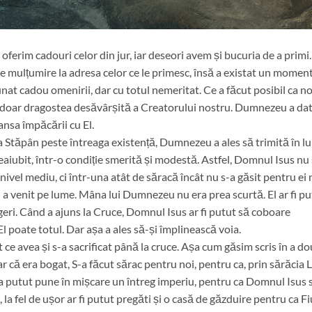
erim cadouri celor din jur, iar deseori avem și bucuria de a primi.
 mulțumire la adresa celor ce le primesc, însă a existat un moment
at cadou omenirii, dar cu totul nemeritat. Ce a făcut posibil ca no
t doar dragostea desăvârșită a Creatorului nostru. Dumnezeu a dat
ansa împăcării cu El.
ra Stăpân peste întreaga existență, Dumnezeu a ales să trimită în l
aiubit, într-o condiție smerită și modestă. Astfel, Domnul Isus nu 
nivel mediu, ci într-una atât de săracă încât nu s-a găsit pentru ei n
 a venit pe lume. Mâna lui Dumnezeu nu era prea scurtă. El ar fi pu
geri. Când a ajuns la Cruce, Domnul Isus ar fi putut să coboare
l poate totul. Dar așa a ales să-și împlinească voia.
 ce avea și s-a sacrificat până la cruce. Așa cum găsim scris în a d
ar că era bogat, S-a făcut sărac pentru noi, pentru ca, prin sărăcia L
putut pune în mișcare un întreg imperiu, pentru ca Domnul Isus 
a fel de ușor ar fi putut pregăti și o casă de găzduire pentru ca Fi