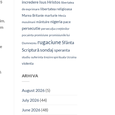
aș
Isus Hristos
incredere
libertatea
libertatea religioasa
de exprimare
Marea Britanie
marturie
Mesia
im.
nigeria
pace
mântuire
musulmani
ăm
persecutie
persecuția creștinilor
pocainta
promisiunile lui
promisiune
rugaciune
Sfânta
Dumnezeu
te
sondaj
Scriptură
speranta
studiu
suferinta
trezire spirituala
Ucraina
violenta
i
ARHIVA
August 2026
(5)
July 2026
(44)
June 2026
(48)