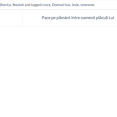
Biserica
,
Noutati
and tagged
cruce
,
Domnul Isus
,
iesle
,
smerenie
.
Pace pe pământ între oamenii plăcuți Lui