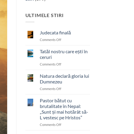
ULTIMELE STIRI
Judecata finală
on
Comments Off
Judecata
finală
Tatăl nostru care ești în
ceruri
on
Comments Off
Tatăl
nostru
Natura declară gloria lui
care
Dumnezeu
ești
on
Comments Off
în
Natura
ceruri
declară
Pastor bătut cu
gloria
brutalitate în Nepal:
lui
„Sunt și mai hotărât să-
Dumnezeu
L vestesc pe Hristos”
on
Comments Off
Pastor