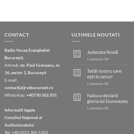
CONTACT
ULTIMELE NOUTATI
Radio Vocea Evangheliei
Judecata finală
03
Aug
București,
on
Comments Off
Judecata
Adresă:
str. Paul Greceanu, nr.
finală
Tatăl nostru care
03
16, sector 2, București
Aug
ești în ceruri
E-mail:
on
Comments Off
contact[at]rvebucuresti.ro
Tatăl
nostru
WhatsApp:
+40730.502.931
Natura declară
01
care
Aug
gloria lui Dumnezeu
ești
on
Comments Off
în
Informatii legale
Natura
ceruri
Consiliul Naţional al
declară
gloria
Audiovizualului
lui
Tel: +40 (0)21 305 5350
Dumnezeu