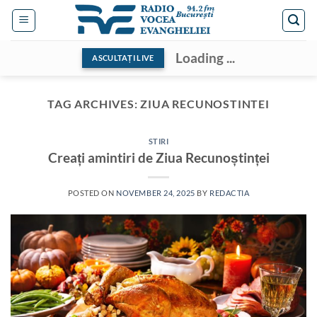
Skip
to
content
Loading ...
ASCULTAȚI LIVE
TAG ARCHIVES:
ZIUA RECUNOSTINTEI
STIRI
Creați amintiri de Ziua Recunoștinței
POSTED ON
NOVEMBER 24, 2025
BY
REDACTIA