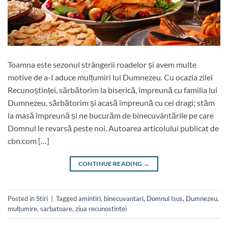
Toamna este sezonul strângerii roadelor și avem multe
motive de a-I aduce mulțumiri lui Dumnezeu. Cu ocazia zilei
Recunoștinței, sărbătorim la biserică, împreună cu familia lui
Dumnezeu, sărbătorim și acasă împreună cu cei dragi; stăm
la masă împreună și ne bucurăm de binecuvântările pe care
Domnul le revarsă peste noi. Autoarea articolului publicat de
cbn.com […]
CONTINUE READING
→
Posted in
Stiri
|
Tagged
amintiri
,
binecuvantari
,
Domnul Isus
,
Dumnezeu
,
mulțumire
,
sarbatoare
,
ziua recunostintei