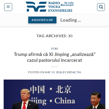
Skip
to
content
Loading ...
ASCULTAȚI LIVE
TAG ARCHIVES:
XI
STIRI
Trump afirmă că Xi Jinping „analizează”
cazul pastorului încarcerat
POSTED ON
MAY 19, 2026
BY
REDACTIA