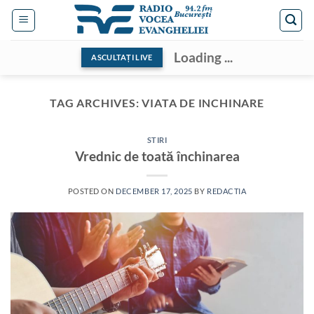
Skip
to
content
Loading ...
ASCULTAȚI LIVE
TAG ARCHIVES:
VIATA DE INCHINARE
STIRI
Vrednic de toată închinarea
POSTED ON
DECEMBER 17, 2025
BY
REDACTIA