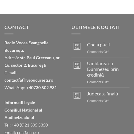
CONTACT
ULTIMELE NOUTATI
Radio Vocea Evangheliei
Cheia păcii
08
Aug
București,
on
Comments Off
Cheia
Adresă:
str. Paul Greceanu, nr.
păcii
Umblarea cu
08
16, sector 2, București
Aug
Dumnezeu prin
E-mail:
credință
contact[at]rvebucuresti.ro
on
Comments Off
Umblarea
WhatsApp:
+40730.502.931
cu
Judecata finală
03
Dumnezeu
Aug
on
Comments Off
Informatii legale
prin
Judecata
credință
Consiliul Naţional al
finală
Audiovizualului
Tel: +40 (0)21 305 5350
Email: cna@cna.ro