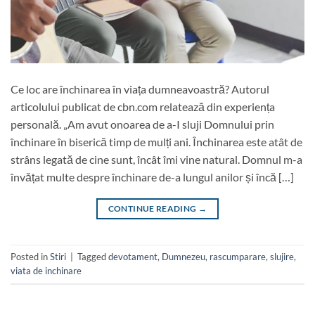
Ce loc are închinarea în viața dumneavoastră? Autorul
articolului publicat de cbn.com relatează din experiența
personală. „Am avut onoarea de a-I sluji Domnului prin
închinare în biserică timp de mulți ani. Închinarea este atât de
strâns legată de cine sunt, încât îmi vine natural. Domnul m-a
învățat multe despre închinare de-a lungul anilor și încă […]
CONTINUE READING
→
Posted in
Stiri
|
Tagged
devotament
,
Dumnezeu
,
rascumparare
,
slujire
,
viata de inchinare