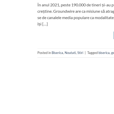
În anul 2021, peste 190.000 de tineri și-au pr
creștine. Groundwire are ca misiune să atragă 
se de canalele media populare ca modalitate d
își […]
Posted in
Biserica
,
Noutati
,
Stiri
|
Tagged
biserica
,
g