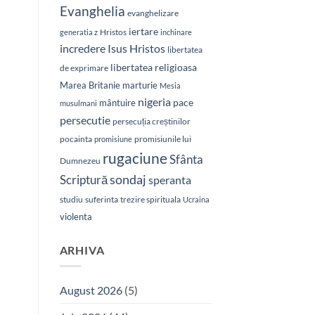
Evanghelia
evanghelizare
iertare
Hristos
generatia z
inchinare
Isus Hristos
incredere
libertatea
libertatea religioasa
de exprimare
Marea Britanie
marturie
Mesia
nigeria
pace
mântuire
musulmani
persecutie
persecuția creștinilor
pocainta
promisiunile lui
promisiune
rugaciune
Sfânta
Dumnezeu
sondaj
Scriptură
speranta
studiu
suferinta
trezire spirituala
Ucraina
violenta
ARHIVA
August 2026
(5)