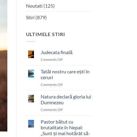
Noutati
(125)
Stiri
(879)
ULTIMELE STIRI
Judecata finală
on
Comments Off
Judecata
finală
Tatăl nostru care ești în
ceruri
on
Comments Off
Tatăl
nostru
Natura declară gloria lui
care
Dumnezeu
ești
on
Comments Off
în
Natura
ceruri
declară
Pastor bătut cu
gloria
brutalitate în Nepal:
lui
„Sunt și mai hotărât să-
Dumnezeu