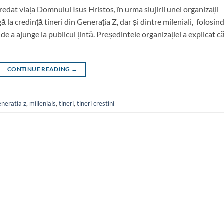
edat viața Domnului Isus Hristos, în urma slujirii unei organizații
la credință tineri din Generația Z, dar și dintre mileniali, folosin
e a ajunge la publicul țintă. Președintele organizației a explicat c
CONTINUE READING
→
eneratia z
,
millenials
,
tineri
,
tineri crestini