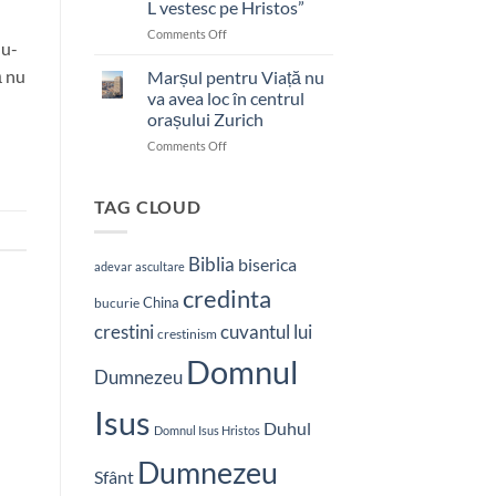
L vestesc pe Hristos”
on
Comments Off
du-
Pastor
bătut
ă nu
Marșul pentru Viață nu
cu
va avea loc în centrul
brutalitate
orașului Zurich
în
on
Comments Off
Nepal:
Marșul
„Sunt
pentru
și
Viață
mai
TAG CLOUD
nu
hotărât
va
să-
avea
L
Biblia
biserica
adevar
ascultare
loc
vestesc
credinta
în
pe
China
bucurie
centrul
Hristos”
crestini
cuvantul lui
orașului
crestinism
Zurich
Domnul
Dumnezeu
Isus
Duhul
Domnul Isus Hristos
Dumnezeu
Sfânt