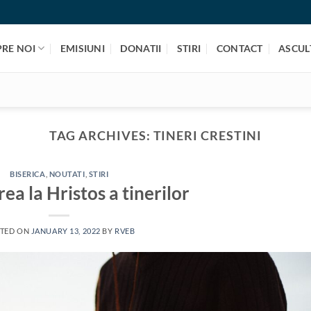
PRE NOI
EMISIUNI
DONATII
STIRI
CONTACT
ASCULT
TAG ARCHIVES:
TINERI CRESTINI
BISERICA
,
NOUTATI
,
STIRI
ea la Hristos a tinerilor
TED ON
JANUARY 13, 2022
BY
RVEB