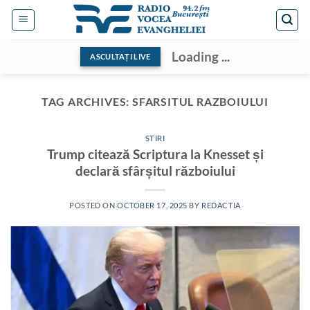
Skip
to
content
Loading ...
ASCULTAȚI LIVE
TAG ARCHIVES:
SFARSITUL RAZBOIULUI
STIRI
Trump citează Scriptura la Knesset și
declară sfârșitul războiului
POSTED ON
OCTOBER 17, 2025
BY
REDACTIA