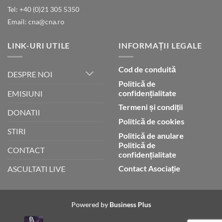
lui
Tel: +40 (0)21 305 5350
Dumnezeu
Email: cna@cna.ro
LINK-URI UTILE
INFORMAȚII LEGALE
Cod de conduită
DESPRE NOI
Politică de
confidențialitate
EMISIUNI
Termeni și condiții
DONATII
Politică de cookies
STIRI
Politică de anulare
Politică de
CONTACT
confidențialitate
Contact Asociație
ASCULTATI LIVE
Powered by
Business Plus