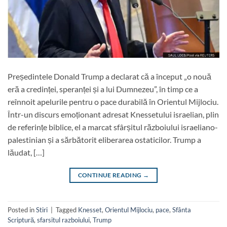
Președintele Donald Trump a declarat că a început „o nouă
eră a credinței, speranței și a lui Dumnezeu”, în timp ce a
reînnoit apelurile pentru o pace durabilă în Orientul Mijlociu.
Într-un discurs emoționant adresat Knessetului israelian, plin
de referințe biblice, el a marcat sfârșitul războiului israeliano-
palestinian și a sărbătorit eliberarea ostaticilor. Trump a
lăudat, […]
CONTINUE READING
→
Posted in
Stiri
|
Tagged
Knesset
,
Orientul Mijlociu
,
pace
,
Sfânta
Scriptură
,
sfarsitul razboiului
,
Trump