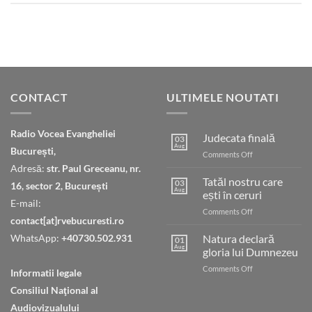
CONTACT
ULTIMELE NOUTATI
Radio Vocea Evangheliei
Judecata finală
03
Aug
București,
on
Comments Off
Judecata
Adresă:
str. Paul Greceanu, nr.
finală
Tatăl nostru care
03
16, sector 2, București
Aug
ești în ceruri
E-mail:
on
Comments Off
contact[at]rvebucuresti.ro
Tatăl
nostru
WhatsApp:
+40730.502.931
Natura declară
01
care
Aug
gloria lui Dumnezeu
ești
on
Comments Off
în
Informatii legale
Natura
ceruri
Consiliul Naţional al
declară
gloria
Audiovizualului