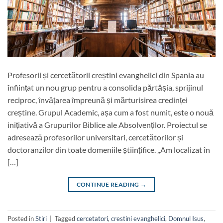
Profesorii și cercetătorii creștini evanghelici din Spania au
înființat un nou grup pentru a consolida părtășia, sprijinul
reciproc, învățarea împreună și mărturisirea credinței
creștine. Grupul Academic, așa cum a fost numit, este o nouă
inițiativă a Grupurilor Biblice ale Absolvenților. Proiectul se
adresează profesorilor universitari, cercetătorilor și
doctoranzilor din toate domeniile științifice. „Am localizat în
[…]
CONTINUE READING
→
Posted in
Stiri
|
Tagged
cercetatori
,
crestini evanghelici
,
Domnul Isus
,