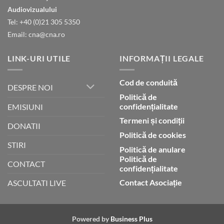
gloria
Audiovizualului
lui
Tel: +40 (0)21 305 5350
Dumnezeu
Email: cna@cna.ro
LINK-URI UTILE
INFORMAȚII LEGALE
Cod de conduită
DESPRE NOI
Politică de
confidențialitate
EMISIUNI
Termeni și condiții
DONATII
Politică de cookies
STIRI
Politică de anulare
Politică de
CONTACT
confidențialitate
Contact Asociație
ASCULTATI LIVE
Powered by
Business Plus