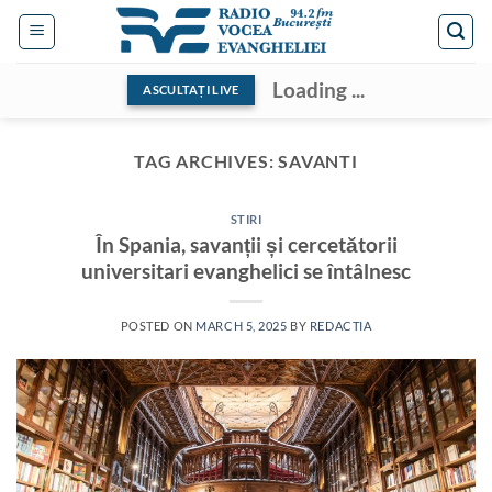
Skip
to
content
Loading ...
ASCULTAȚI LIVE
TAG ARCHIVES:
SAVANTI
STIRI
În Spania, savanții și cercetătorii
universitari evanghelici se întâlnesc
POSTED ON
MARCH 5, 2025
BY
REDACTIA