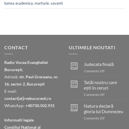
lumea academica
,
marturie
,
savanti
CONTACT
ULTIMELE NOUTATI
Radio Vocea Evangheliei
Judecata finală
03
Aug
București,
on
Comments Off
Judecata
Adresă:
str. Paul Greceanu, nr.
finală
Tatăl nostru care
03
16, sector 2, București
Aug
ești în ceruri
E-mail:
on
Comments Off
contact[at]rvebucuresti.ro
Tatăl
nostru
WhatsApp:
+40730.502.931
Natura declară
01
care
Aug
gloria lui Dumnezeu
ești
on
Comments Off
în
Informatii legale
Natura
ceruri
Consiliul Naţional al
declară