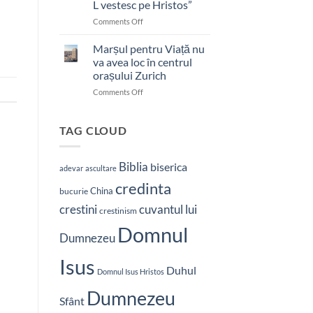
L vestesc pe Hristos”
on
Comments Off
Pastor
bătut
Marșul pentru Viață nu
cu
va avea loc în centrul
brutalitate
orașului Zurich
în
on
Comments Off
Nepal:
Marșul
„Sunt
pentru
și
Viață
mai
TAG CLOUD
nu
hotărât
va
să-
avea
L
Biblia
biserica
adevar
ascultare
loc
vestesc
credinta
în
pe
China
bucurie
centrul
Hristos”
crestini
cuvantul lui
orașului
crestinism
Zurich
Domnul
Dumnezeu
Isus
Duhul
Domnul Isus Hristos
Dumnezeu
Sfânt