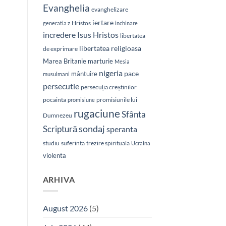
Evanghelia
evanghelizare
iertare
Hristos
generatia z
inchinare
Isus Hristos
incredere
libertatea
libertatea religioasa
de exprimare
Marea Britanie
marturie
Mesia
nigeria
pace
mântuire
musulmani
persecutie
persecuția creștinilor
pocainta
promisiunile lui
promisiune
rugaciune
Sfânta
Dumnezeu
sondaj
Scriptură
speranta
studiu
suferinta
trezire spirituala
Ucraina
violenta
ARHIVA
August 2026
(5)