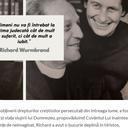
inerii drepturilor creștinilor persecutați din întreaga lume, a fo
și viața slujirii lui Dumnezeu, propovăduind Cuvântul Lui înaintea
nțe de neimaginat, Richard a avut o bucurie deplină în Hristos,