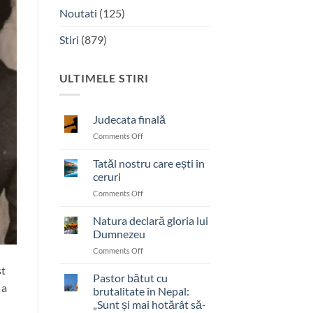
Noutati
(125)
Stiri
(879)
ULTIMELE STIRI
Judecata finală
on
Comments Off
Judecata
finală
Tatăl nostru care ești în
ceruri
on
Comments Off
Tatăl
nostru
Natura declară gloria lui
care
Dumnezeu
ești
on
Comments Off
în
Natura
ceruri
st
declară
Pastor bătut cu
 a
gloria
brutalitate în Nepal:
lui
„Sunt și mai hotărât să-
Dumnezeu