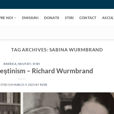
PRE NOI
EMISIUNI
DONATII
STIRI
CONTACT
ASCULT
TAG ARCHIVES:
SABINA WURMBRAND
BISERICA
,
NOUTATI
,
STIRI
creștinism – Richard Wurmbrand
STED ON
MARCH 9, 2023
BY
RVEB