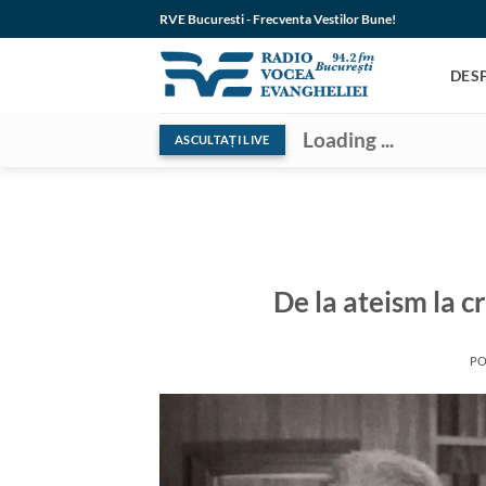
Skip
RVE Bucuresti - Frecventa Vestilor Bune!
to
content
DES
Loading ...
ASCULTAȚI LIVE
De la ateism la 
PO