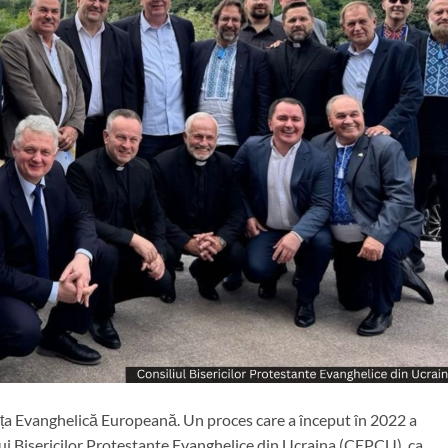
anța Evanghelică Europeană. Un proces care a început în 2022 a
ui Bisericilor Protestante Evanghelice din Ucraina (CEPCU), ca