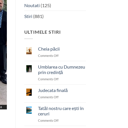
Noutati
(125)
Stiri
(881)
ULTIMELE STIRI
Cheia păcii
on
Comments Off
Cheia
păcii
Umblarea cu Dumnezeu
prin credință
on
Comments Off
Umblarea
cu
Judecata finală
Dumnezeu
on
Comments Off
prin
Judecata
credință
finală
Tatăl nostru care ești în
ceruri
on
Comments Off
Tatăl