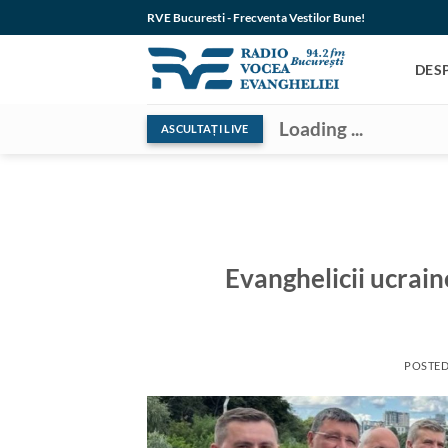
Skip
RVE Bucuresti - Frecventa Vestilor Bune!
to
content
DES
Loading ...
ASCULTAȚI LIVE
Evanghelicii ucrain
POSTE