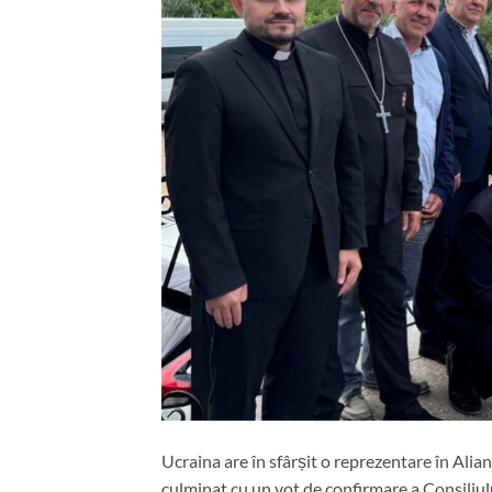
Ucraina are în sfârșit o reprezentare în Ali
culminat cu un vot de confirmare a Consiliul