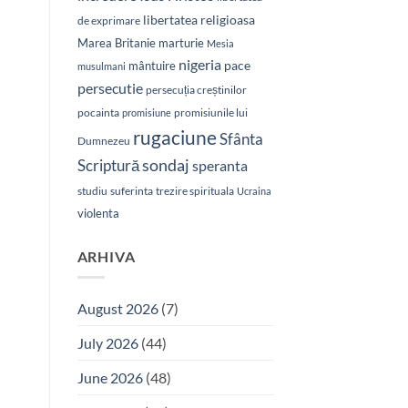
libertatea religioasa
de exprimare
Marea Britanie
marturie
Mesia
nigeria
pace
mântuire
musulmani
persecutie
persecuția creștinilor
pocainta
promisiunile lui
promisiune
rugaciune
Sfânta
Dumnezeu
sondaj
Scriptură
speranta
studiu
suferinta
trezire spirituala
Ucraina
violenta
ARHIVA
August 2026
(7)
July 2026
(44)
June 2026
(48)