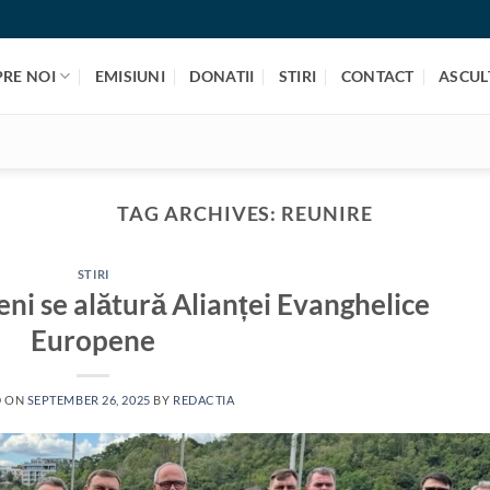
PRE NOI
EMISIUNI
DONATII
STIRI
CONTACT
ASCULT
TAG ARCHIVES:
REUNIRE
STIRI
eni se alătură Alianței Evanghelice
Europene
D ON
SEPTEMBER 26, 2025
BY
REDACTIA