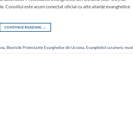
 Consiliul este acum conectat oficial cu alte alianțe evanghelice
CONTINUE READING
→
ana
,
Bisericile Protestante Evanghelice din Ucraina
,
Evanghelicii ucraineni
,
reun