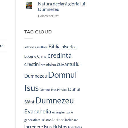
nostru
Natura declară gloria lui
care
Dumnezeu
ești
on
Comments Off
în
Natura
ceruri
declară
gloria
TAG CLOUD
lui
Dumnezeu
Biblia
ire
biserica
adevar
ascultare
credinta
bucurie
China
crestini
cuvantul lui
crestinism
Domnul
Dumnezeu
Isus
Duhul
Domnul Isus Hristos
Dumnezeu
Sfânt
Evanghelia
evanghelizare
iertare
Hristos
generatia z
inchinare
Isus Hristos
incredere
libertatea