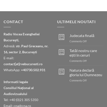
CONTACT
ULTIMELE NOUTATI
Radio Vocea Evangheliei
Judecata finală
03
Aug
București,
on
Comments Off
Judecata
Adresă:
str. Paul Greceanu, nr.
finală
Tatăl nostru care
03
16, sector 2, București
Aug
ești în ceruri
E-mail:
on
Comments Off
contact[at]rvebucuresti.ro
Tatăl
nostru
WhatsApp:
+40730.502.931
Natura declară
01
care
Aug
gloria lui Dumnezeu
ești
on
Comments Off
în
Informatii legale
Natura
ceruri
Consiliul Naţional al
declară
gloria
Audiovizualului
lui
Tel: +40 (0)21 305 5350
Dumnezeu
Email: cna@cna.ro