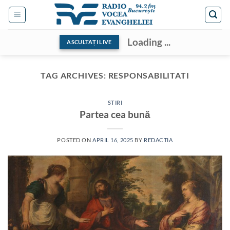
Skip
to
content
Loading ...
ASCULTAȚI LIVE
TAG ARCHIVES:
RESPONSABILITATI
STIRI
Partea cea bună
POSTED ON
APRIL 16, 2025
BY
REDACTIA