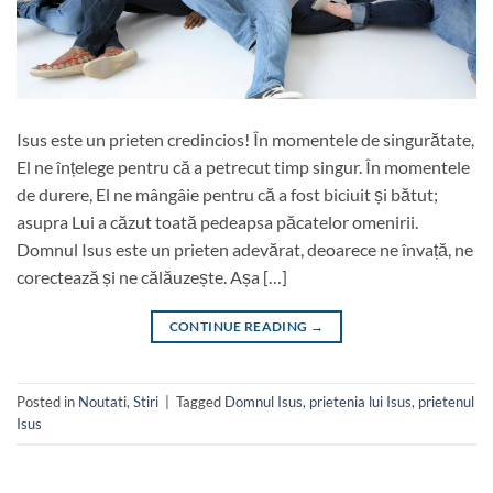
Isus este un prieten credincios! În momentele de singurătate,
El ne înțelege pentru că a petrecut timp singur. În momentele
de durere, El ne mângâie pentru că a fost biciuit și bătut;
asupra Lui a căzut toată pedeapsa păcatelor omenirii.
Domnul Isus este un prieten adevărat, deoarece ne învață, ne
corectează și ne călăuzește. Așa […]
CONTINUE READING
→
Posted in
Noutati
,
Stiri
|
Tagged
Domnul Isus
,
prietenia lui Isus
,
prietenul
Isus