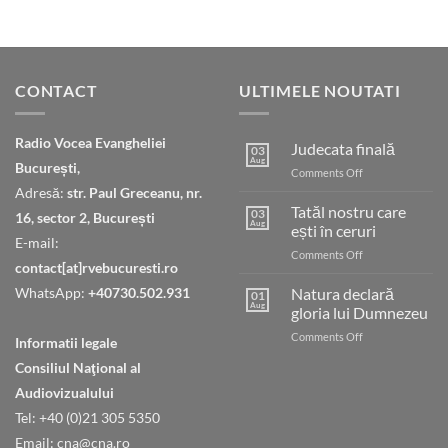
CONTACT
ULTIMELE NOUTATI
Radio Vocea Evangheliei
Judecata finală
03
Aug
București,
on
Comments Off
Judecata
Adresă:
str. Paul Greceanu, nr.
finală
Tatăl nostru care
03
16, sector 2, București
Aug
ești în ceruri
E-mail:
on
Comments Off
contact[at]rvebucuresti.ro
Tatăl
nostru
WhatsApp:
+40730.502.931
Natura declară
01
care
Aug
gloria lui Dumnezeu
ești
on
Comments Off
în
Informatii legale
Natura
ceruri
Consiliul Naţional al
declară
gloria
Audiovizualului
lui
Tel: +40 (0)21 305 5350
Dumnezeu
Email: cna@cna.ro