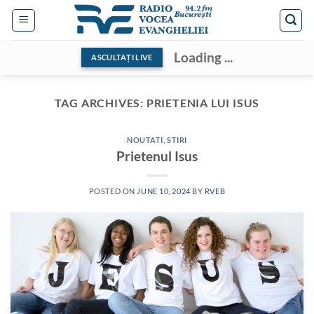
Skip
to
content
Loading ...
ASCULTAȚI LIVE
TAG ARCHIVES:
PRIETENIA LUI ISUS
NOUTATI
,
STIRI
Prietenul Isus
POSTED ON
JUNE 10, 2024
BY
RVEB