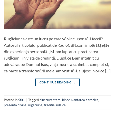
Rugăciunea este un lucru pe care vă vine ușor să-l faceți?
Autorul articolului publicat de RadioCBN.com împărtășește
din experiența personală. „M-am luptat cu practicarea
rugăciunii în viața de credință. După ce L-am întâlnit cu
adevărat pe Domnul Isus, viața mea s-a schimbat complet și,
ca parte a transformării mele, am vrut să-L slujesc în orice […]
CONTINUE READING
→
Posted in
Stiri
|
Tagged
binecuvantare
,
binecuvantarea aaronica
,
prezenta divina
,
rugaciune
,
traditia iudaica