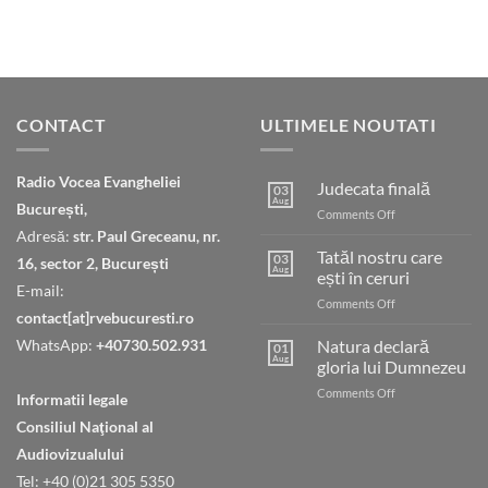
CONTACT
ULTIMELE NOUTATI
Radio Vocea Evangheliei
Judecata finală
03
Aug
București,
on
Comments Off
Judecata
Adresă:
str. Paul Greceanu, nr.
finală
Tatăl nostru care
03
16, sector 2, București
Aug
ești în ceruri
E-mail:
on
Comments Off
contact[at]rvebucuresti.ro
Tatăl
nostru
WhatsApp:
+40730.502.931
Natura declară
01
care
Aug
gloria lui Dumnezeu
ești
on
Comments Off
în
Informatii legale
Natura
ceruri
Consiliul Naţional al
declară
gloria
Audiovizualului
lui
Tel: +40 (0)21 305 5350
Dumnezeu