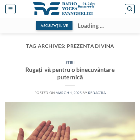
Skip
to
content
Loading ...
ASCULTAȚI LIVE
TAG ARCHIVES:
PREZENTA DIVINA
STIRI
Rugați-vă pentru o binecuvântare
puternică
POSTED ON
MARCH 1, 2025
BY
REDACTIA