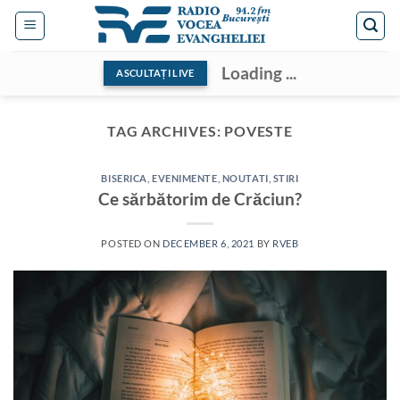
Skip
to
content
Loading ...
ASCULTAȚI LIVE
TAG ARCHIVES:
POVESTE
BISERICA
,
EVENIMENTE
,
NOUTATI
,
STIRI
Ce sărbătorim de Crăciun?
POSTED ON
DECEMBER 6, 2021
BY
RVEB