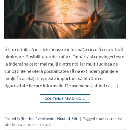
Știm cu toții că în zilele noastre informația circulă cu o viteză
uimitoare. Posibilitatea de a afla și împărtăși convingeri este
la îndemâna celor mai mulți dintre noi, iar multitudinea de
cunoștințe ne oferă posibilitatea să ne extindem granițele
minții. În același timp, este important să filtrăm cu
rigurozitate fiecare informație. De asemenea, știind că […]
CONTINUE READING
→
Posted in
Biserica
,
Evenimente
,
Noutati
,
Stiri
|
Tagged
craciun
,
crestini
,
istorie
,
poveste
,
semnificatie