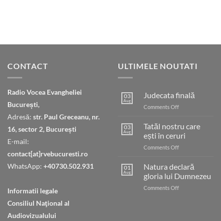
CONTACT
ULTIMELE NOUTATI
Radio Vocea Evangheliei
Judecata finală
03
Aug
București,
on
Comments Off
Judecata
Adresă:
str. Paul Greceanu, nr.
finală
Tatăl nostru care
03
16, sector 2, București
Aug
ești în ceruri
E-mail:
on
Comments Off
contact[at]rvebucuresti.ro
Tatăl
nostru
WhatsApp:
+40730.502.931
Natura declară
01
care
Aug
gloria lui Dumnezeu
ești
on
Comments Off
în
Informatii legale
Natura
ceruri
Consiliul Naţional al
declară
gloria
Audiovizualului
lui