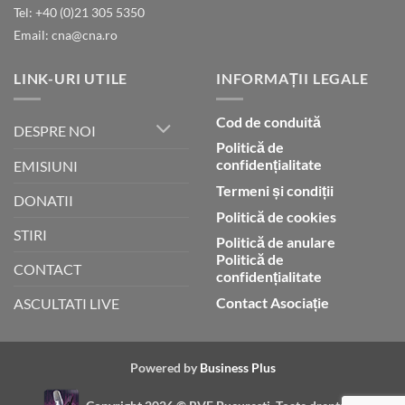
Tel: +40 (0)21 305 5350
Dumnezeu
Email: cna@cna.ro
LINK-URI UTILE
INFORMAȚII LEGALE
Cod de conduită
DESPRE NOI
Politică de
confidențialitate
EMISIUNI
Termeni și condiții
DONATII
Politică de cookies
STIRI
Politică de anulare
Politică de
CONTACT
confidențialitate
Contact Asociație
ASCULTATI LIVE
Powered by
Business Plus
Copyright 2026 ©
RVE Bucuresti. Toate drepturile