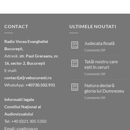
CONTACT
ULTIMELE NOUTATI
Radio Vocea Evangheliei
Judecata finală
03
Aug
București,
on
Comments Off
Judecata
Adresă:
str. Paul Greceanu, nr.
finală
Tatăl nostru care
03
16, sector 2, București
Aug
ești în ceruri
E-mail:
on
Comments Off
contact[at]rvebucuresti.ro
Tatăl
nostru
WhatsApp:
+40730.502.931
Natura declară
01
care
Aug
gloria lui Dumnezeu
ești
on
Comments Off
în
Informatii legale
Natura
ceruri
Consiliul Naţional al
declară
gloria
Audiovizualului
lui
Tel: +40 (0)21 305 5350
Dumnezeu
Email: cna@cna.ro