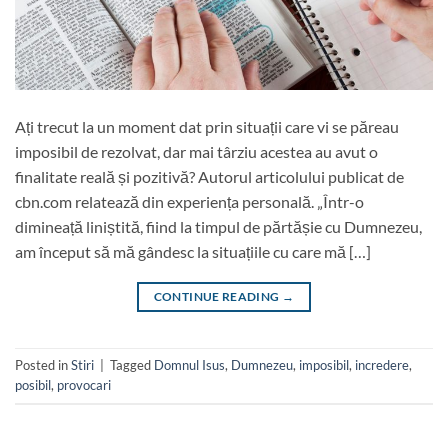
Ați trecut la un moment dat prin situații care vi se păreau
imposibil de rezolvat, dar mai târziu acestea au avut o
finalitate reală și pozitivă? Autorul articolului publicat de
cbn.com relatează din experiența personală. „Într-o
dimineață liniștită, fiind la timpul de părtășie cu Dumnezeu,
am început să mă gândesc la situațiile cu care mă […]
CONTINUE READING
→
Posted in
Stiri
|
Tagged
Domnul Isus
,
Dumnezeu
,
imposibil
,
incredere
,
posibil
,
provocari