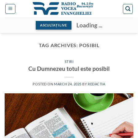
Skip
to
content
Loading ...
ASCULTAȚI LIVE
TAG ARCHIVES:
POSIBIL
STIRI
Cu Dumnezeu totul este posibil
POSTED ON
MARCH 24, 2025
BY
REDACTIA