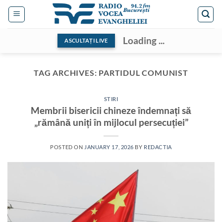
Skip
to
content
Loading ...
ASCULTAȚI LIVE
TAG ARCHIVES:
PARTIDUL COMUNIST
STIRI
Membrii bisericii chineze îndemnați să
„rămână uniți în mijlocul persecuției”
POSTED ON
JANUARY 17, 2026
BY
REDACTIA