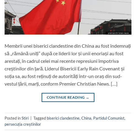
Membrii unei biserici clandestine din China au fost îndemnați
să „rămână uniți” după ce liderii lor și unii enoriași au fost
arestați, în cadrul celei mai recente represiuni împotriva
creștinilor din țară. Liderul Bisericii Early Rain Covenant și
soția sa, au fost reținuți de autorități într-un oraș din sud-
vestul țării, marți, conform Premier Christian News. […]
CONTINUE READING
→
Posted in
Stiri
|
Tagged
biserici clandestine
,
China
,
Partidul Comunist
,
persecuția creștinilor