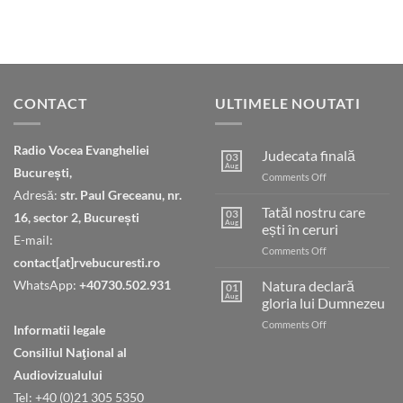
CONTACT
ULTIMELE NOUTATI
Radio Vocea Evangheliei
Judecata finală
03
Aug
București,
on
Comments Off
Judecata
Adresă:
str. Paul Greceanu, nr.
finală
Tatăl nostru care
03
16, sector 2, București
Aug
ești în ceruri
E-mail:
on
Comments Off
contact[at]rvebucuresti.ro
Tatăl
nostru
WhatsApp:
+40730.502.931
Natura declară
01
care
Aug
gloria lui Dumnezeu
ești
on
Comments Off
în
Informatii legale
Natura
ceruri
Consiliul Naţional al
declară
gloria
Audiovizualului
lui
Tel: +40 (0)21 305 5350
Dumnezeu