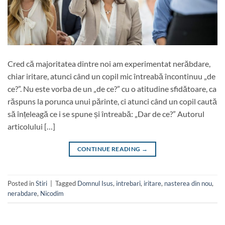
Cred că majoritatea dintre noi am experimentat nerăbdare,
chiar iritare, atunci când un copil mic întreabă încontinuu „de
ce?”. Nu este vorba de un „de ce?” cu o atitudine sfidătoare, ca
răspuns la porunca unui părinte, ci atunci când un copil caută
să înțeleagă ce i se spune și întreabă: „Dar de ce?” Autorul
articolului […]
CONTINUE READING
→
Posted in
Stiri
|
Tagged
Domnul Isus
,
intrebari
,
iritare
,
nasterea din nou
,
nerabdare
,
Nicodim