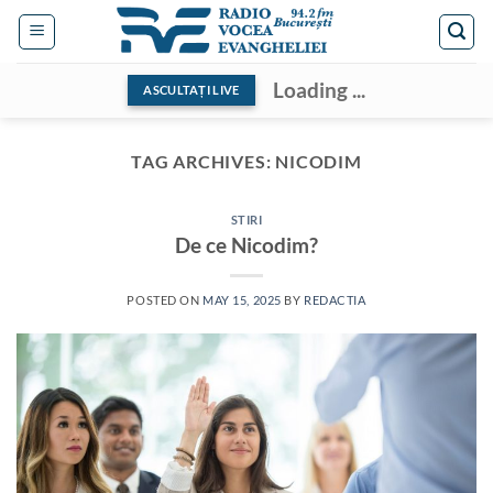
Skip
to
content
Loading ...
ASCULTAȚI LIVE
TAG ARCHIVES:
NICODIM
STIRI
De ce Nicodim?
POSTED ON
MAY 15, 2025
BY
REDACTIA