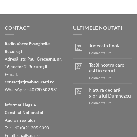
CONTACT
ULTIMELE NOUTATI
Radio Vocea Evangheliei
Judecata finală
03
Aug
București,
on
Comments Off
Judecata
Adresă:
str. Paul Greceanu, nr.
finală
Tatăl nostru care
03
16, sector 2, București
Aug
ești în ceruri
E-mail:
on
Comments Off
contact[at]rvebucuresti.ro
Tatăl
nostru
WhatsApp:
+40730.502.931
Natura declară
01
care
Aug
gloria lui Dumnezeu
ești
on
Comments Off
în
Informatii legale
Natura
ceruri
Consiliul Naţional al
declară
gloria
Audiovizualului
lui
Tel: +40 (0)21 305 5350
Dumnezeu
Email: cna@cna.ro