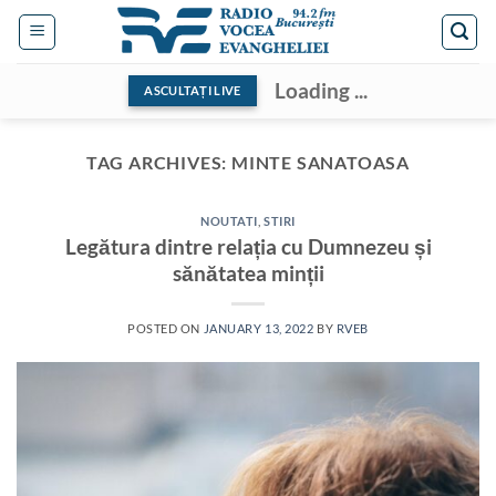
Skip
to
content
Loading ...
ASCULTAȚI LIVE
TAG ARCHIVES:
MINTE SANATOASA
NOUTATI
,
STIRI
Legătura dintre relația cu Dumnezeu și
sănătatea minții
POSTED ON
JANUARY 13, 2022
BY
RVEB