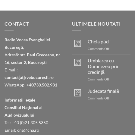
CONTACT
ULTIMELE NOUTATI
Radio Vocea Evangheliei
Cheia păcii
08
Aug
București,
on
Comments Off
Cheia
Adresă:
str. Paul Greceanu, nr.
păcii
Umblarea cu
08
16, sector 2, București
Aug
Dumnezeu prin
E-mail:
credință
contact[at]rvebucuresti.ro
on
Comments Off
Umblarea
WhatsApp:
+40730.502.931
cu
Judecata finală
03
Dumnezeu
Aug
on
Comments Off
Informatii legale
prin
Judecata
credință
Consiliul Naţional al
finală
Audiovizualului
Tel: +40 (0)21 305 5350
Email: cna@cna.ro