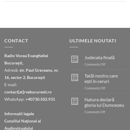
CONTACT
ULTIMELE NOUTATI
Radio Vocea Evangheliei
Judecata finală
03
Aug
București,
on
Comments Off
Judecata
Adresă:
str. Paul Greceanu, nr.
finală
Tatăl nostru care
03
16, sector 2, București
Aug
ești în ceruri
E-mail:
on
Comments Off
contact[at]rvebucuresti.ro
Tatăl
nostru
WhatsApp:
+40730.502.931
Natura declară
01
care
Aug
gloria lui Dumnezeu
ești
on
Comments Off
în
Informatii legale
Natura
ceruri
Consiliul Naţional al
declară
gloria
Audiovizualului