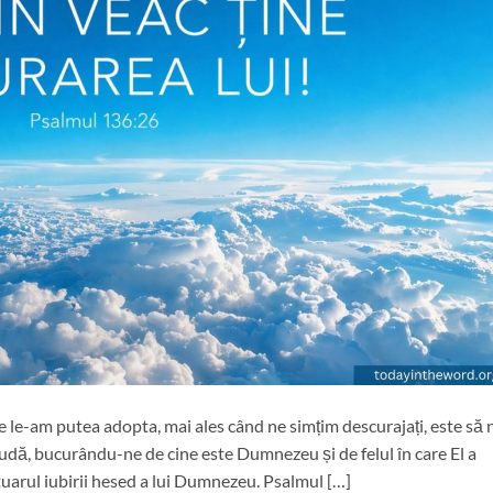
e le-am putea adopta, mai ales când ne simțim descurajați, este să 
laudă, bucurându-ne de cine este Dumnezeu și de felul în care El a
tuarul iubirii hesed a lui Dumnezeu. Psalmul […]