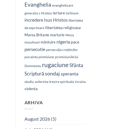
Evanghelia
evanghelizare
iertare
Hristos
generatia z
inchinare
Isus Hristos
incredere
libertatea
libertatea religioasa
de exprimare
Marea Britanie
marturie
Mesia
nigeria
pace
mântuire
musulmani
persecutie
persecuția creștinilor
pocainta
promisiunile lui
promisiune
rugaciune
Sfânta
Dumnezeu
sondaj
Scriptură
speranta
studiu
suferinta
trezire spirituala
Ucraina
violenta
ARHIVA
August 2026
(5)