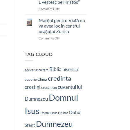
L vestesc pe Hristos”
on
Comments Off
Pastor
bătut
Marșul pentru Viață nu
cu
va avea loc în centrul
brutalitate
orașului Zurich
în
on
Comments Off
Nepal:
Marșul
„Sunt
pentru
și
Viață
mai
TAG CLOUD
nu
hotărât
va
să-
avea
L
Biblia
biserica
adevar
ascultare
loc
vestesc
credinta
în
pe
China
bucurie
centrul
Hristos”
crestini
cuvantul lui
orașului
crestinism
Zurich
Domnul
Dumnezeu
Isus
Duhul
Domnul Isus Hristos
Dumnezeu
Sfânt