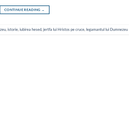
CONTINUE READING
→
ezeu
,
istorie
,
iubirea hesed
,
jertfa lui Hristos pe cruce
,
legamantul lui Dumnezeu