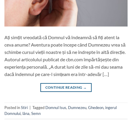
Ați simțit vreodată că Domnul vă îndeamnă să fiți atent la
ceva anume? Aventura poate începe când Dumnezeu vrea să
schimbe cursul vieții noastre și să ne îndrepte în altă direcție.
Autorul articolului publicat de cbn.com împărtășește din
experiența personală. „A durat luni de zile să-mi dau seama
dacă îndemnul pe care-l simțeam era într-adevăr […]
CONTINUE READING
→
Posted in
Stiri
|
Tagged
Domnul Isus
,
Dumnezeu
,
Ghedeon
,
ingerul
Domnului
,
lâna
,
Semn