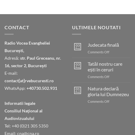
CONTACT
ULTIMELE NOUTATI
Radio Vocea Evangheliei
Judecata finală
03
Aug
București,
on
Comments Off
Judecata
Adresă:
str. Paul Greceanu, nr.
finală
Tatăl nostru care
03
16, sector 2, București
Aug
ești în ceruri
E-mail:
on
Comments Off
contact[at]rvebucuresti.ro
Tatăl
nostru
WhatsApp:
+40730.502.931
Natura declară
01
care
Aug
gloria lui Dumnezeu
ești
on
Comments Off
în
Informatii legale
Natura
ceruri
Consiliul Naţional al
declară
gloria
Audiovizualului
lui
Tel: +40 (0)21 305 5350
Dumnezeu
Email: cna@cna.ro