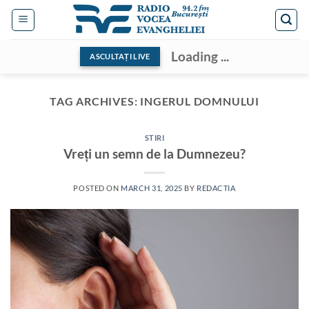
Skip
to
content
Loading ...
ASCULTAȚI LIVE
TAG ARCHIVES:
INGERUL DOMNULUI
STIRI
Vreți un semn de la Dumnezeu?
POSTED ON
MARCH 31, 2025
BY
REDACTIA