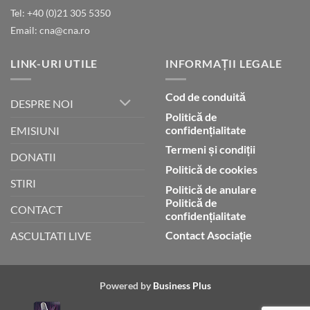
lui
Tel: +40 (0)21 305 5350
Dumnezeu
Email: cna@cna.ro
LINK-URI UTILE
INFORMAȚII LEGALE
Cod de conduită
DESPRE NOI
Politică de
confidențialitate
EMISIUNI
Termeni și condiții
DONATII
Politică de cookies
STIRI
Politică de anulare
Politică de
CONTACT
confidențialitate
Contact Asociație
ASCULTATI LIVE
Powered by
Business Plus