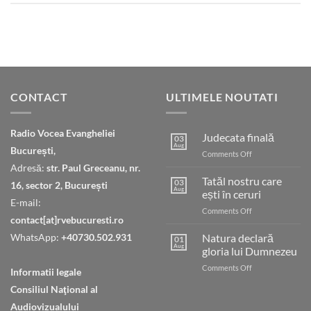
CONTACT
ULTIMELE NOUTATI
Radio Vocea Evangheliei
Judecata finală
03
Aug
București,
on
Comments Off
Judecata
Adresă:
str. Paul Greceanu, nr.
finală
Tatăl nostru care
03
16, sector 2, București
Aug
ești în ceruri
E-mail:
on
Comments Off
contact[at]rvebucuresti.ro
Tatăl
nostru
WhatsApp:
+40730.502.931
Natura declară
01
care
Aug
gloria lui Dumnezeu
ești
on
Comments Off
în
Informatii legale
Natura
ceruri
Consiliul Naţional al
declară
gloria
Audiovizualului