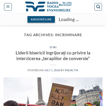
Skip
to
content
Loading ...
ASCULTAȚI LIVE
TAG ARCHIVES:
INCRIMINARE
STIRI
Liderii bisericii îngrijorați cu privire la
interzicerea „terapiilor de conversie”
POSTED ON
JULY 1, 2026
BY
REDACTIA