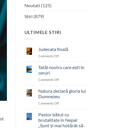
Noutati
(125)
Stiri
(879)
ULTIMELE STIRI
Judecata finală
on
Comments Off
Judecata
finală
Tatăl nostru care ești în
ceruri
on
Comments Off
Tatăl
nostru
Natura declară gloria lui
care
Dumnezeu
ești
on
Comments Off
în
Natura
ceruri
declară
Pastor bătut cu
st
gloria
brutalitate în Nepal:
lui
„Sunt și mai hotărât să-
Dumnezeu