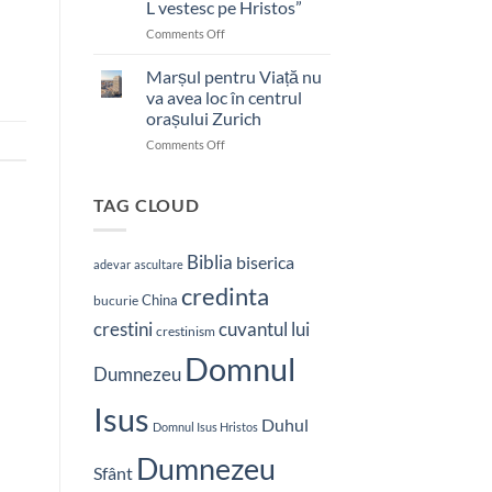
L vestesc pe Hristos”
on
Comments Off
Pastor
bătut
Marșul pentru Viață nu
cu
va avea loc în centrul
brutalitate
orașului Zurich
în
on
Comments Off
Nepal:
Marșul
„Sunt
pentru
și
Viață
mai
TAG CLOUD
nu
hotărât
va
să-
avea
L
Biblia
biserica
adevar
ascultare
loc
vestesc
credinta
în
pe
China
bucurie
centrul
Hristos”
crestini
cuvantul lui
orașului
crestinism
Zurich
Domnul
Dumnezeu
Isus
Duhul
Domnul Isus Hristos
Dumnezeu
Sfânt