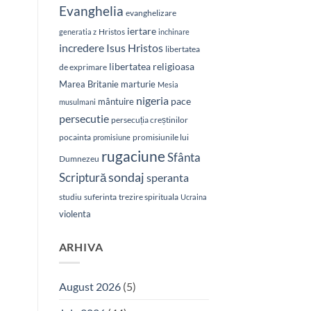
Evanghelia
evanghelizare
iertare
Hristos
generatia z
inchinare
Isus Hristos
incredere
libertatea
libertatea religioasa
de exprimare
Marea Britanie
marturie
Mesia
nigeria
pace
mântuire
musulmani
persecutie
persecuția creștinilor
pocainta
promisiunile lui
promisiune
rugaciune
Sfânta
Dumnezeu
sondaj
Scriptură
speranta
studiu
suferinta
trezire spirituala
Ucraina
violenta
ARHIVA
August 2026
(5)